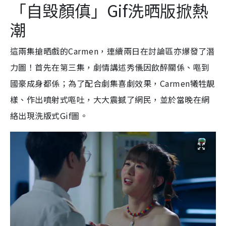
「自毁顏傎」Gif洗晒版掀熱
潮
這兩集搶晒戲的Carmen，連續兩日在討論區亦爆發了潛
力圖！首先在第三集，劇情講述秀儀因飲醉關係、嘔到
國豪成身都係；為了配合劇集喜劇效果，Carmen犧牲靚
樣、作出噴射式嘔吐，大大震撼了網民，並於當晚在網
絡出現洗版式Gif圖。