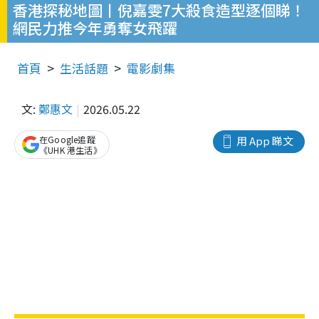
香港探秘地圖丨倪嘉雯7大殺食造型逐個睇！
網民力推今年勇奪女飛躍
首頁
生活話題
電影劇集
文:
鄭惠文
2026.05.22
在Google追蹤
用 App 睇文
《UHK 港生活》