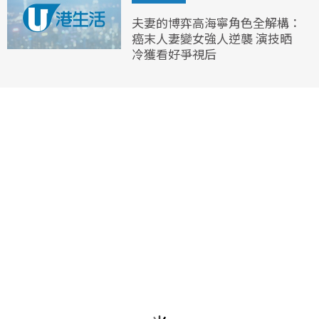
夫妻的博弈高海寧角色全解構：
癌末人妻變女強人逆襲 演技晒
冷獲看好爭視后