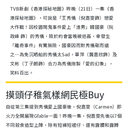
TVB新劇《香港探秘地圖》昨晚（21日）一集《香
港探秘地圖》，可說是「王秀儀（倪嘉雯飾）戀愛
大作戰！因校園鬧鬼事件愛上「渣男」韓國豪（阮
政峰 飾）的秀儀，險於約會當晚被迷姦，幸發生
「離奇事件」有驚無險，國豪因而對秀儀敬而遠
之…為免沉晒船的秀儀太Sad，畢萍（龔嘉欣飾）及
文彬（丁子朗飾）合力為秀儀炮製「愛的幻象」，
笑料百出。
摸頭仔稚氣樣網民極Buy
自從第三集提到秀儀愛上國豪後，倪嘉雯（Carmen）即
火力全開展現Gfable一面！昨晚一集，倪嘉雯先後以7個
不同殺食造型上陣，除有短褲短裙仔、還有露腰和露膊