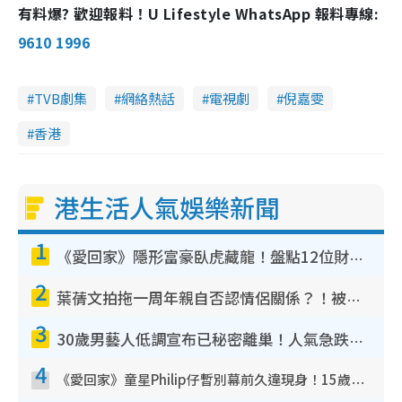
有料爆? 歡迎報料！U Lifestyle WhatsApp 報料專線:
9610 1996
TVB劇集
網絡熱話
電視劇
倪嘉雯
香港
港生活人氣娛樂新聞
1
《愛回家》隱形富豪臥虎藏龍！盤點12位財氣逼人的有錢藝人：呢位靚女3億身家唔憂做
2
葉蒨文拍拖一周年親自否認情侶關係？！被質疑感情造假竟稱GM「普通同事」
3
30歲男藝人低調宣布已秘密離巢！人氣急跌變失蹤人口︰「這幾年過得並不容易」
4
《愛回家》童星Philip仔暫別幕前久違現身！15歲近況暴風長高蛻變帥氣少男