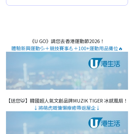
《U GO》請您去香港運動節2026！
體驗新興運動💦＋競技賽事💪＋100+運動用品攤位🔥
【送您🐯】韓國超人氣文創品牌MUZIK TIGER 冰感風扇！
↓將萌虎嘅慵懶療癒帶返屋企↓