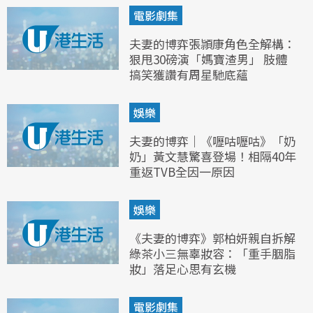
電影劇集
夫妻的博弈張頴康角色全解構：
狠甩30磅演「媽寶渣男」 肢體
搞笑獲讚有周星馳底蘊
娛樂
夫妻的博弈｜《嚦咕嚦咕》「奶
奶」黃文慧驚喜登場！相隔40年
重返TVB全因一原因
娛樂
《夫妻的博弈》郭柏妍親自拆解
綠茶小三無辜妝容：「重手胭脂
妝」落足心思有玄機
電影劇集