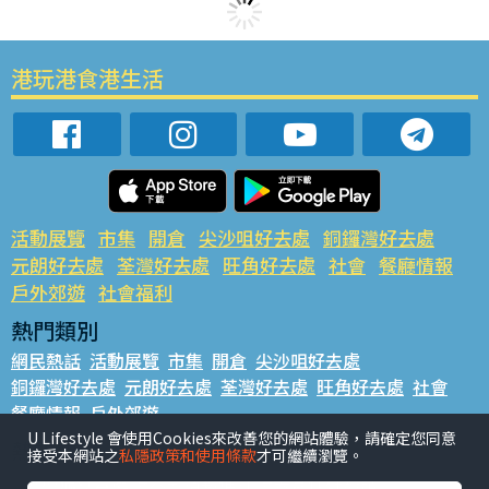
港玩港食港生活
活動展覽
市集
開倉
尖沙咀好去處
銅鑼灣好去處
元朗好去處
荃灣好去處
旺角好去處
社會
餐廳情報
戶外郊遊
社會福利
熱門類別
網民熱話
活動展覽
市集
開倉
尖沙咀好去處
銅鑼灣好去處
元朗好去處
荃灣好去處
旺角好去處
社會
餐廳情報
戶外郊遊
U Lifestyle 會使用Cookies來改善您的網站體驗，請確定您同意
熱門標籤
接受本網站之
私隱政策和使用條款
才可繼續瀏覽。
#UGO搵好去處
#人氣活動推介
#美食社群熱話