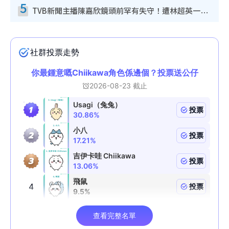
5
TVB新聞主播陳嘉欣鏡頭前罕有失守！遭林超英一句說話突襲嚇親當場大笑