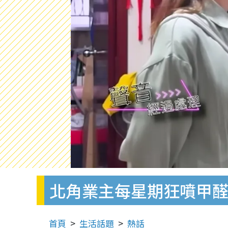
北角業主每星期狂噴甲醛
首頁
生活話題
熱話