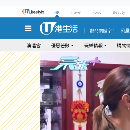
HK
Travel
Food
Beauty
熱門關鍵字：
公屋
演唱會
優惠著數
玩樂情報
購物