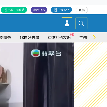
社群打卡攻略
商戶中心
下載 App
繁
简
周圍遊
18區好去處
香港打卡攻略
主題特集