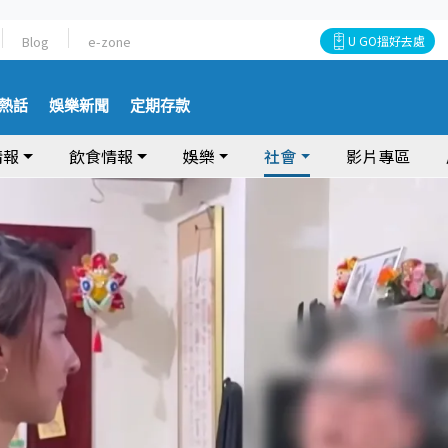
Blog
e-zone
U GO搵好去處
熱話
娛樂新聞
定期存款
情報
飲食情報
娛樂
社會
影片專區