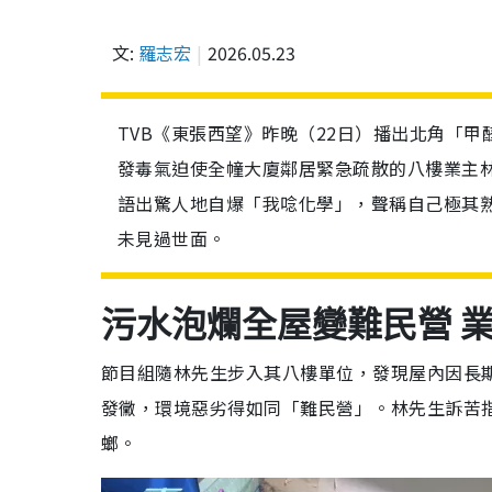
文:
羅志宏
2026.05.23
TVB《東張西望》昨晚（22日）播出北角「
發毒氣迫使全幢大廈鄰居緊急疏散的八樓業主
語出驚人地自爆「我唸化學」，聲稱自己極其
未見過世面。
污水泡爛全屋變難民營 
節目組隨林先生步入其八樓單位，發現屋內因長
發黴，環境惡劣得如同「難民營」。林先生訴苦
螂。