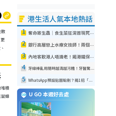
港生活人氣本地熱話
1
並散
奪命寄生蟲｜食生菜狂瀉首現死者！疫潮惡化錄1.8萬宗病例 揭洗菜3大謬誤
，更
2
銀行高層戀上水療女技師！兩個月借128萬驚覺「沉船」沉落火海 揭背後疑似邪教操控賣淫
做、
3
內地客歎港人唔識老！揭港鐵保鮮級冷氣 港人求放過：咪投訴
4
牙線棒亂用隨時越清越污糟！牙醫驚揭盲目過戶細菌恐致蛀牙：呢種先係日常真保養
毒
5
WhatsApp預設貼圖點刪？揭1招「反向操作」還原簡潔介面 附3步實測教學
物堆積
U GO 本週好去處
老鼠蟑