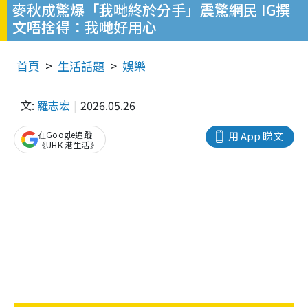
麥秋成驚爆「我哋終於分手」震驚網民 IG撰
文唔捨得：我哋好用心
首頁
生活話題
娛樂
文:
羅志宏
2026.05.26
在Google追蹤
用 App 睇文
《UHK 港生活》