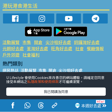
港玩港食港生活
活動展覽
市集
開倉
尖沙咀好去處
銅鑼灣好去處
元朗好去處
荃灣好去處
旺角好去處
社會
餐廳情報
戶外郊遊
社會福利
熱門類別
網民熱話
活動展覽
市集
開倉
尖沙咀好去處
銅鑼灣好去處
元朗好去處
荃灣好去處
旺角好去處
社會
U Lifestyle 會使用Cookies來改善您的網站體驗，請確定您同意
接受本網站之
私隱政策和使用條款
才可繼續瀏覽。
餐廳情報
戶外郊遊
熱門標籤
我已閱讀及同意
#UGO搵好去處
#人氣活動推介
#美食社群熱話
#親子玩樂好去處
#ULifestyle應用程式
#限時搶
本週好去處
#UJetso禮物放送
#ULifestyle商戶中心
#著數
#網絡熱話