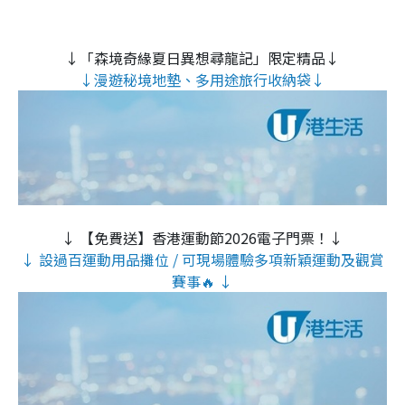
↓「森境奇緣夏日異想尋龍記」限定精品↓
↓漫遊秘境地墊、多用途旅行收納袋↓
↓ 【免費送】香港運動節2026電子門票！↓
↓ 設過百運動用品攤位 / 可現場體驗多項新穎運動及觀賞
賽事🔥 ↓