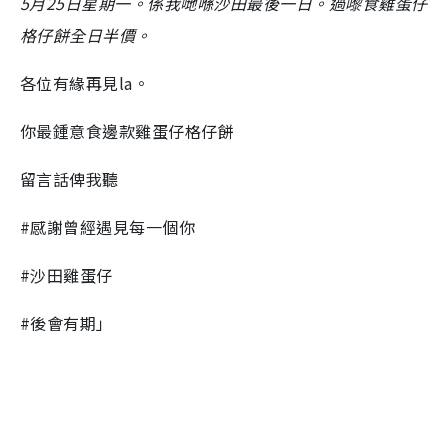
5月25日星期一。係我哋喺沙田最後一日。過嚟食雞蛋仔
格仔餅全日半價。
各位有緣再見la。
你最鍾意食邊款雞蛋仔格仔餅
留言話俾我聽
#感謝曾經遇見每一個你
#沙田雞蛋仔
#後會有期」