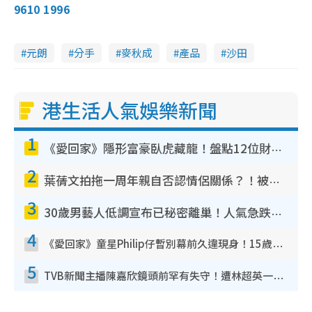
9610 1996
元朗
分手
麥秋成
產品
沙田
港生活人氣娛樂新聞
1
《愛回家》隱形富豪臥虎藏龍！盤點12位財氣逼人的有錢藝人：呢位靚女3億身家唔憂做
2
葉蒨文拍拖一周年親自否認情侶關係？！被質疑感情造假竟稱GM「普通同事」
3
30歲男藝人低調宣布已秘密離巢！人氣急跌變失蹤人口︰「這幾年過得並不容易」
4
《愛回家》童星Philip仔暫別幕前久違現身！15歲近況暴風長高蛻變帥氣少男
5
TVB新聞主播陳嘉欣鏡頭前罕有失守！遭林超英一句說話突襲嚇親當場大笑