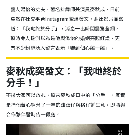
藝人湯怡的丈夫、著名排舞師兼演員麥秋成，日前
突然在社交平台Instagram驚爆發文，貼出影片並寫
道：「我哋終於分手」，消息一出瞬間震驚全網，
頓時令人揣測以為是他與湯怡的婚姻亮起紅燈，更
有不少粉絲湧入留言表示「嚇到個心離一離」。
麥秋成突發文：「我哋終於
分手！」
不過大家可以放心，原來麥秋成口中的「分手」，其實
是指他苦心經營了一年的雞蛋仔與格仔餅生意，即將與
合作夥伴暫時告一段落。