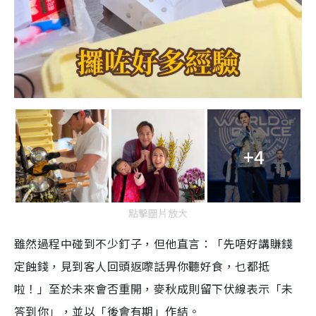
+4
點擊圖片放大
雖然過程中碰到不少釘子，但他直言：「先唔好講賺錢
定蝕錢，見到客人回頭返嚟話畀你聽好食，乜都抵
啦！」至於未來會否重開，麥秋成則留下伏線表示「未
答到你」，並以「後會有期」作結。