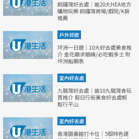
銅鑼灣好去處︱逾20大HEA地方
購物玩樂 銅鑼灣商場/戲院/K房
推薦
戶外郊遊
坪洲一日遊｜10大好去處美食推
介 金花廟求姻緣/必吃蝦多士 附
坪洲船期表
室內好去處
九龍灣好去處｜逾10九龍灣食玩
買推介 假日行街美食好去處輕
鬆行平山
室內好去處
香港圖書館打卡位｜5個特色建