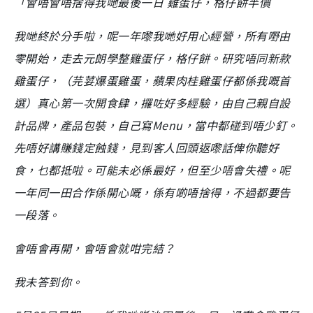
「會唔會唔捨得我哋最後一日 雞蛋仔，格仔餅半價
我哋終於分手啦，呢一年嚟我哋好用心經營，所有嘢由
零開始，走去元朗學整雞蛋仔，格仔餅。研究唔同新款
雞蛋仔，（芫荽爆蛋雞蛋，蘋果肉桂雞蛋仔都係我嘅首
選）真心第一次開食肆，攞咗好多經驗，由自己親自設
計品牌，產品包裝，自己寫Menu，當中都碰到唔少釘。
先唔好講賺錢定蝕錢，見到客人回頭返嚟話俾你聽好
食，乜都抵啦。可能未必係最好，但至少唔會失禮。呢
一年同一田合作係開心嘅，係有啲唔捨得，不過都要告
一段落。
會唔會再開，會唔會就咁完結？
我未答到你。