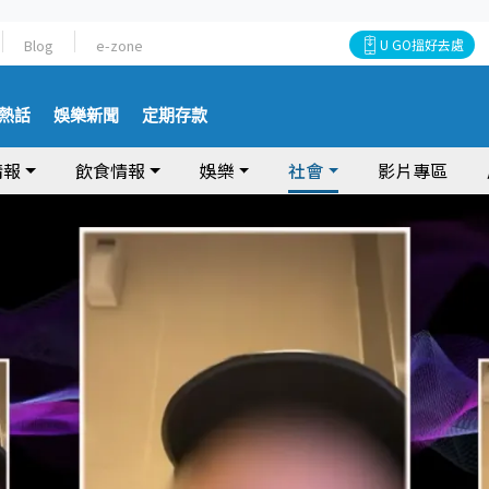
Blog
e-zone
U GO搵好去處
熱話
娛樂新聞
定期存款
情報
飲食情報
娛樂
社會
影片專區