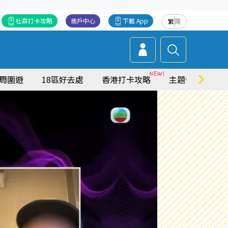
社群打卡攻略
商戶中心
下載 App
繁
简
周圍遊
18區好去處
香港打卡攻略
主題特集