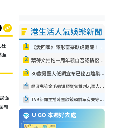
港生活人氣娛樂新聞
1
瘋狂
《愛回家》隱形富豪臥虎藏龍！盤點12位財氣逼人的有錢藝人：呢位靚女3億身家唔憂做
甚至
2
葉蒨文拍拖一周年親自否認情侶關係？！被質疑感情造假竟稱GM「普通同事」
3
30歲男藝人低調宣布已秘密離巢！人氣急跌變失蹤人口︰「這幾年過得並不容易」
4
簡淑兒染金毛剪短頭髮氣質判若兩人！嚇壞老公麥大力都認唔出：「你做咩事？」
5
分證並
TVB新聞主播陳嘉欣鏡頭前罕有失守！遭林超英一句說話突襲嚇親當場大笑
署報
U GO 本週好去處