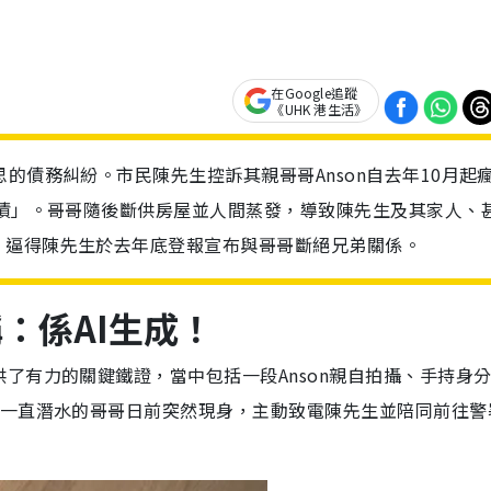
在Google追蹤
《UHK 港生活》
的債務糾紛。市民陳先生控訴其親哥哥Anson自去年10月起
巨債」。哥哥隨後斷供房屋並人間蒸發，導致陳先生及其家人、
，逼得陳先生於去年底登報宣布與哥哥斷絕兄弟關係。
：係AI生成！
了有力的關鍵鐵證，當中包括一段Anson親自拍攝、手持身
，一直潛水的哥哥日前突然現身，主動致電陳先生並陪同前往警