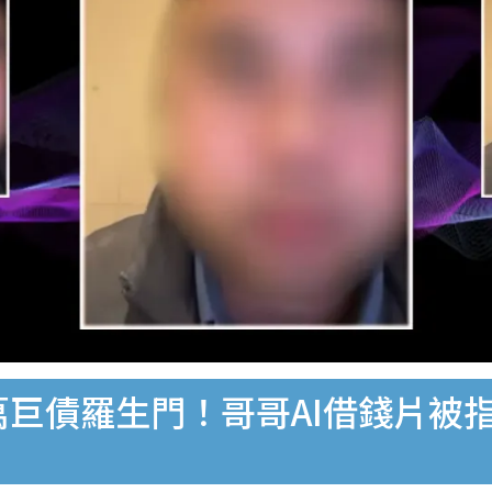
萬巨債羅生門！哥哥AI借錢片被