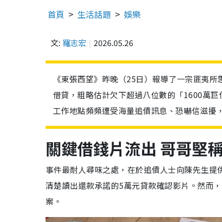
首頁
生活話題
娛樂
文:
羅志宏
2026.05.26
《東張西望》昨晚（25日）報導了一宗匪夷所思
借貸，粗略估計欠下超過八位數的「1600萬
工作地點頻頻遭受海量追債訊息、恐嚇信滋擾
關鍵借錢片流出 哥哥堅稱
事件最耐人尋味之處，在於追債人士向陳先生提供
清楚讀出還款承諾的5萬元貸款確認影片。然而
案。