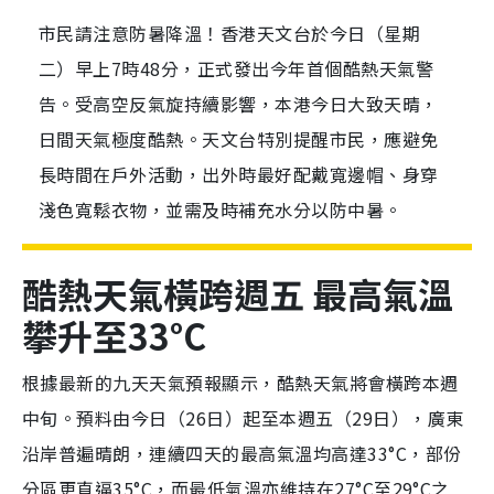
市民請注意防暑降溫！香港天文台於今日（星期
二）早上7時48分，正式發出今年首個酷熱天氣警
告。受高空反氣旋持續影響，本港今日大致天晴，
日間天氣極度酷熱。天文台特別提醒市民，應避免
長時間在戶外活動，出外時最好配戴寬邊帽、身穿
淺色寬鬆衣物，並需及時補充水分以防中暑。
酷熱天氣橫跨週五 最高氣溫
攀升至33°C
根據最新的九天天氣預報顯示，酷熱天氣將會橫跨本週
中旬。預料由今日（26日）起至本週五（29日），廣東
沿岸普遍晴朗，連續四天的最高氣溫均高達33°C，部份
分區更直逼35°C，而最低氣溫亦維持在27°C至29°C之