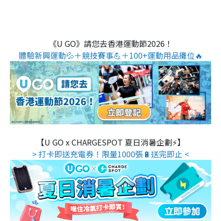
《U GO》請您去香港運動節2026！
體驗新興運動💦＋競技賽事💪＋100+運動用品攤位🔥
【U GO x CHARGESPOT 夏日消暑企劃⚡】
> 打卡即送充電券！限量1000張🔋送完即止 <