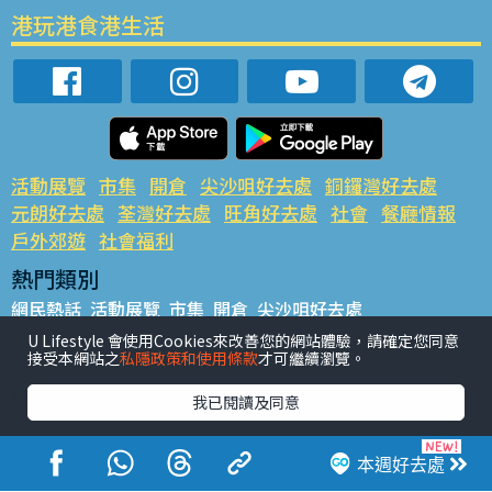
港玩港食港生活
活動展覽
市集
開倉
尖沙咀好去處
銅鑼灣好去處
元朗好去處
荃灣好去處
旺角好去處
社會
餐廳情報
戶外郊遊
社會福利
熱門類別
網民熱話
活動展覽
市集
開倉
尖沙咀好去處
銅鑼灣好去處
元朗好去處
荃灣好去處
旺角好去處
社會
U Lifestyle 會使用Cookies來改善您的網站體驗，請確定您同意
接受本網站之
私隱政策和使用條款
才可繼續瀏覽。
餐廳情報
戶外郊遊
熱門標籤
我已閱讀及同意
#UGO搵好去處
#人氣活動推介
#美食社群熱話
#親子玩樂好去處
#ULifestyle應用程式
#限時搶
本週好去處
#UJetso禮物放送
#ULifestyle商戶中心
#著數
#網絡熱話