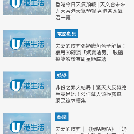
香港今日天氣預報 | 天文台未來
九天香港天氣預報 香港各區氣
溫一覽
電影劇集
夫妻的博弈張頴康角色全解構：
狠甩30磅演「媽寶渣男」 肢體
搞笑獲讚有周星馳底蘊
娛樂
非份之罪大結局｜驚天大反轉兇
手竟是她！公仔藏人頭極震撼
網民跪求續集
娛樂
夫妻的博弈｜《嚦咕嚦咕》「奶