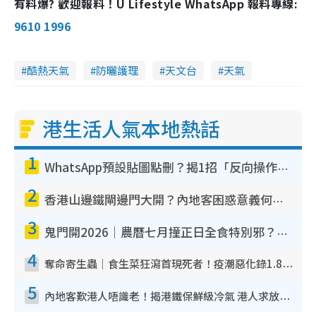
有料爆? 歡迎報料！U Lifestyle WhatsApp 報料專線:
9610 1996
酷熱天氣
防曬護理
天文台
天氣
港生活人氣本地熱話
1
WhatsApp預設貼圖點刪？揭1招「反向操作」還原簡潔介面 附3步實測教學
2
香港山邊鐵閘邊門大開？內地客困惑意義何在！網民神回覆：呢種叫法理性防禦
3
鬼門開2026｜農曆七月撞正日全食特別邪？專家警告切忌做一事！揭4大禁忌+2招保平安
4
奪命寄生蟲｜食生菜狂瀉首現死者！疫潮惡化錄1.8萬宗病例 揭洗菜3大謬誤
5
內地客歎港人唔識老！揭港鐵保鮮級冷氣 港人求放過：咪投訴