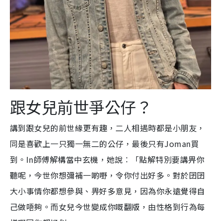
跟女兒前世爭公仔？
講到跟女兒的前世緣更有趣，二人相遇時都是小朋友，
同是喜歡上一只獨一無二的公仔，最後只有Joman買
到。In師傅解構當中玄機，她說︰「點解特別要講畀你
聽呢，今世你想彌補一啲嘢，令你付出好多。對於囝囝
大小事情你都想參與、畀好多意見，因為你永遠覺得自
己做唔夠。而女兒今世變成你嘅翻版，由性格到行為每