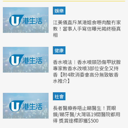
娛樂
江美儀直斥某港姐食嘢肉酸冇家
教！當事人手寫信曝光揭終極真
相
健康
香水噴法︱香水噴頸恐傷甲狀腺
專家教香水改噴3部位安全又持
香【附4款消委會高分無致敏香
水推介】
社會
長者醫療券唔止睇醫生！買眼
鏡/睇牙醫/大灣區19間醫院都用
得 獎賞達標即獲$500