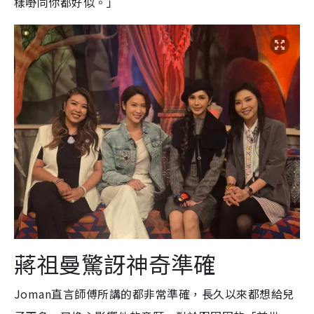
樣嘢同你都好似。」
蔣祖曼驚訝神奇準確
Joman直言師傅所講的都非常準確，長久以來都想給兒