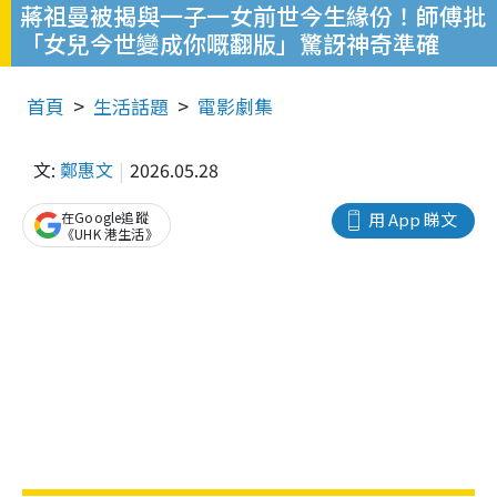
蔣祖曼被揭與一子一女前世今生緣份！師傅批
「女兒今世變成你嘅翻版」驚訝神奇準確
首頁
生活話題
電影劇集
文:
鄭惠文
2026.05.28
在Google追蹤
用 App 睇文
《UHK 港生活》