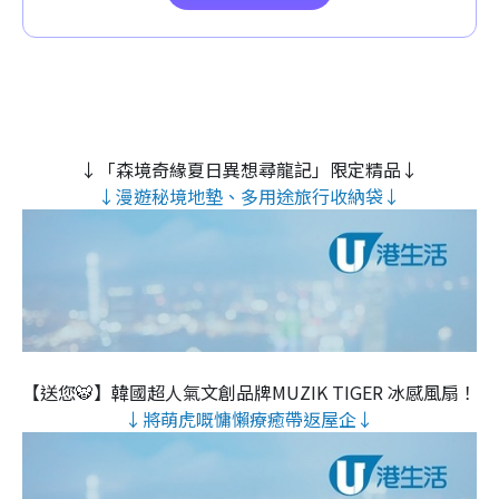
↓「森境奇緣夏日異想尋龍記」限定精品↓
↓漫遊秘境地墊、多用途旅行收納袋↓
【送您🐯】韓國超人氣文創品牌MUZIK TIGER 冰感風扇！
↓將萌虎嘅慵懶療癒帶返屋企↓