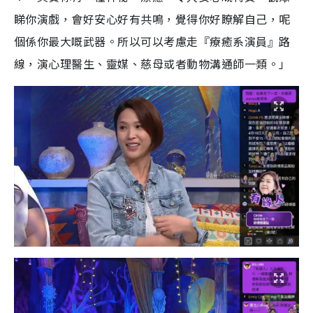
睇你演戲，會好安心好有共鳴，覺得你好瞭解自己，呢
個係你最大嘅武器。所以可以考慮走『療癒系演員』路
線，演心理醫生、靈媒、慈母或者動物溝通師一類。」