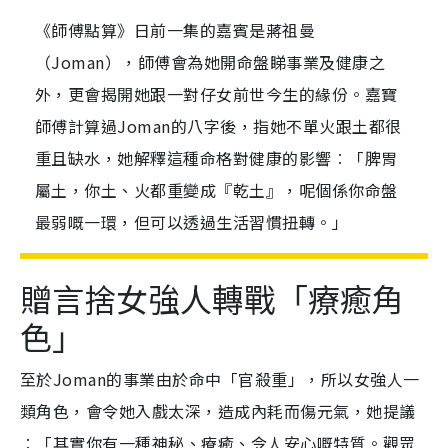
《師傅點算》日前一集的嘉賓是蔣祖曼
（Joman），師傅會為她開命盤睇事業及健康之
外，更會揭開她跟一對仔女前世今生的緣份。嘉寶
師傅計算過Joman的八字後，指她不單火跟土都很
重且缺水，她解釋這種命格對健康的影響︰「脾胃
屬土，你土、火都重變成『乾土』，呢個係你命盤
最弱嘅一環，但可以透過生活習慣扭轉。」
贈言捨女強人轉戰「療癒角
色」
至於Joman的事業由於命中「官殺重」，所以女強人一
類角色，會令她入戲太深，造成內耗而傷元氣，她提議
︰「其實你有一種神秘、療癒、令人安心嘅特質。觀眾