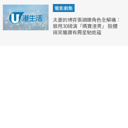
電影劇集
夫妻的博弈張頴康角色全解構：
狠甩30磅演「媽寶渣男」 肢體
搞笑獲讚有周星馳底蘊