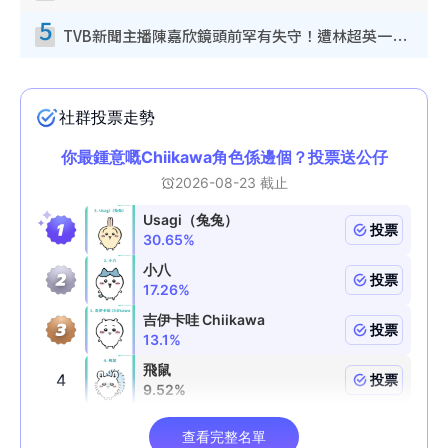
5
TVB新聞主播陳嘉欣鏡頭前罕有失守！遭林超英一句說話突襲嚇親當場大笑