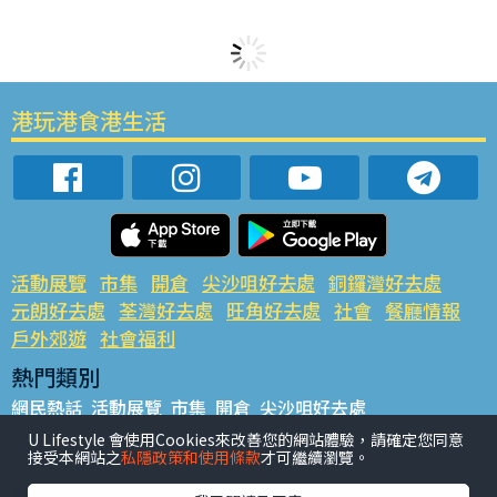
港玩港食港生活
活動展覽
市集
開倉
尖沙咀好去處
銅鑼灣好去處
元朗好去處
荃灣好去處
旺角好去處
社會
餐廳情報
戶外郊遊
社會福利
熱門類別
網民熱話
活動展覽
市集
開倉
尖沙咀好去處
銅鑼灣好去處
元朗好去處
荃灣好去處
旺角好去處
社會
U Lifestyle 會使用Cookies來改善您的網站體驗，請確定您同意
接受本網站之
私隱政策和使用條款
才可繼續瀏覽。
餐廳情報
戶外郊遊