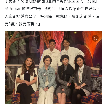
子更多，又擔心影響他的意願。對於跟囡囡的「前世」
令Joman覺得很神奇，她說︰「同囡囡唔止性格好似，
大家都好鍾意公仔，特別係一款免仔，成張床都係。佢
有3隻、我有兩隻。」