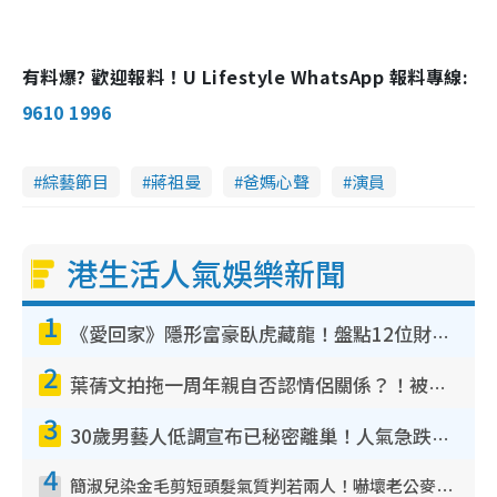
有料爆? 歡迎報料！U Lifestyle WhatsApp 報料專線:
9610 1996
綜藝節目
蔣祖曼
爸媽心聲
演員
港生活人氣娛樂新聞
1
《愛回家》隱形富豪臥虎藏龍！盤點12位財氣逼人的有錢藝人：呢位靚女3億身家唔憂做
2
葉蒨文拍拖一周年親自否認情侶關係？！被質疑感情造假竟稱GM「普通同事」
3
30歲男藝人低調宣布已秘密離巢！人氣急跌變失蹤人口︰「這幾年過得並不容易」
4
簡淑兒染金毛剪短頭髮氣質判若兩人！嚇壞老公麥大力都認唔出：「你做咩事？」