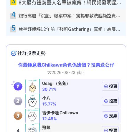
3
8大最冇禮貌藝人名單被瘋傳！網民揭發明星真面目 一致數臭呢位係無品天花板？
4
銀行高層「沉船」爆案中案！驚揭邪教洗腦操控賣淫被吞600萬 幕後黑手講多錯多
5
林芊妤親解12年前「殘廁Gathering」真相！高層解約一句話重創尊嚴至今拒返TVB