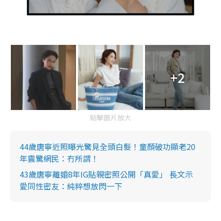
+2
點擊圖片放大
44歲唐寧近照曝光驚見全頭白髮！童顏破功顯老20
年震驚網民：冇所謂！
43歲唐寧離婚8年IG貼親密照公開「真愛」 長文示
愛同性密友：純粹想放閃一下