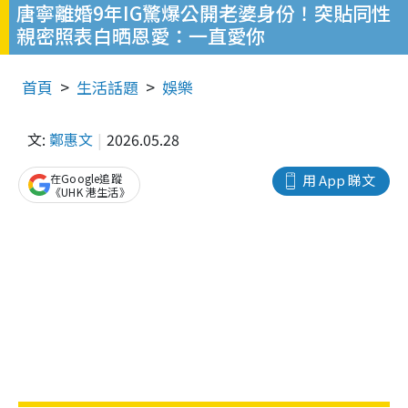
唐寧離婚9年IG驚爆公開老婆身份！突貼同性
親密照表白晒恩愛：一直愛你
首頁
生活話題
娛樂
文:
鄭惠文
2026.05.28
在Google追蹤
用 App 睇文
《UHK 港生活》