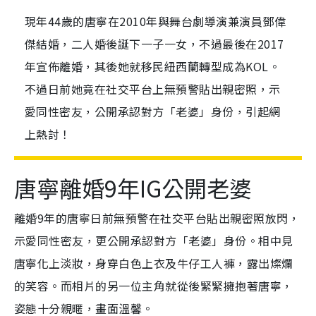
現年44歲的唐寧在2010年與舞台劇導演兼演員鄧偉
傑結婚，二人婚後誕下一子一女，不過最後在2017
年宣佈離婚，其後她就移民紐西蘭轉型成為KOL。
不過日前她竟在社交平台上無預警貼出親密照，示
愛同性密友，公開承認對方「老婆」身份，引起網
上熱討！
唐寧離婚9年IG公開老婆
離婚9年的唐寧日前無預警在社交平台貼出親密照放閃，
示愛同性密友，更公開承認對方「老婆」身份。相中見
唐寧化上淡妝，身穿白色上衣及牛仔工人褲，露出燦爛
的笑容。而相片的另一位主角就從後緊緊擁抱著唐寧，
姿態十分親暱，畫面溫馨。