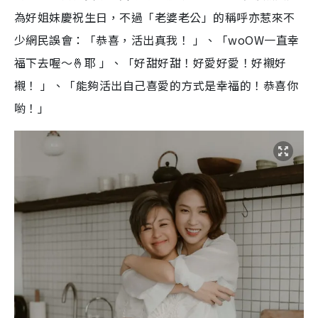
為好姐妹慶祝生日，不過「老婆老公」的稱呼亦惹來不
少網民誤會：「恭喜，活出真我！ 」、「woOW一直幸
福下去喔～🤞耶 」、「好甜好甜！好愛好愛！好襯好
襯！ 」、「能夠活出自己喜愛的方式是幸福的！恭喜你
喲！」