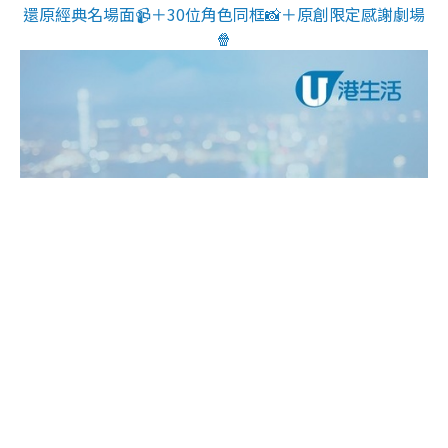
還原經典名場面📹＋30位角色同框📸＋原創限定感謝劇場
🍿