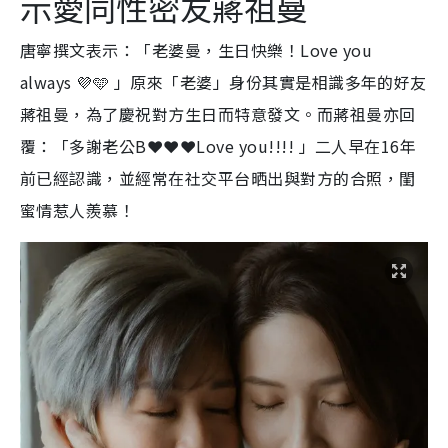
示愛同性密友蔣祖曼
唐寧撰文表示：「老婆曼，生日快樂！Love you
always 💜🩵 」原來「老婆」身份其實是相識多年的好友
蔣祖曼，為了慶祝對方生日而特意發文。而蔣祖曼亦回
覆：「多謝老公B❤️❤️❤️Love you!!!! 」二人早在16年
前已經認識，並經常在社交平台晒出與對方的合照，閨
蜜情惹人羨慕！