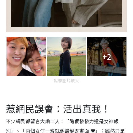
+2
點擊圖片放大
惹網民誤會：活出真我！
不少網民都留言大讚二人：「隨便發發力還是女神級
別」、「兩個女仔一齊就係最靚既畫面 ❤️」；雖然只是