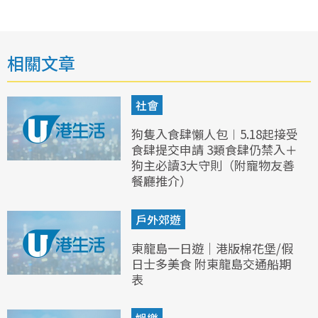
相關文章
社會
狗隻入食肆懶人包︱5.18起接受
食肆提交申請 3類食肆仍禁入＋
狗主必讀3大守則（附寵物友善
餐廳推介）
戶外郊遊
東龍島一日遊｜港版棉花堡/假
日士多美食 附東龍島交通船期
表
娛樂