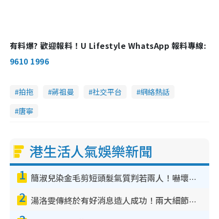
有料爆? 歡迎報料！U Lifestyle WhatsApp 報料專線:
9610 1996
拍拖
蔣祖曼
社交平台
網絡熱話
唐寧
港生活人氣娛樂新聞
1
簡淑兒染金毛剪短頭髮氣質判若兩人！嚇壞老公麥大力都認唔出：「你做咩事？」
2
湯洛雯傳終於有好消息造人成功！兩大細節曝孕味極濃惹猜測：大肚婆先會咁！