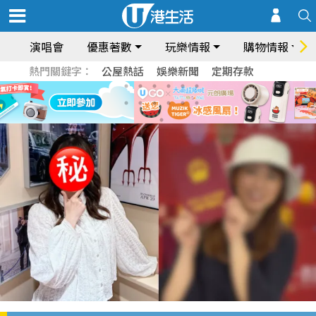
演唱會
優惠著數
玩樂情報
購物情報
熱門關鍵字：
公屋熱話
娛樂新聞
定期存款