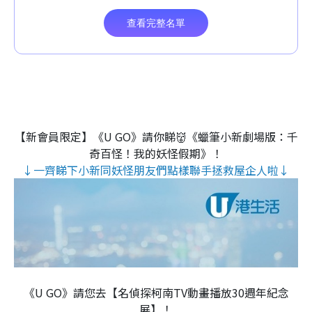
【新會員限定】《U GO》請你睇👹《蠟筆小新劇場版：千
奇百怪！我的妖怪假期》！
↓一齊睇下小新同妖怪朋友們點樣聯手拯救屋企人啦↓
《U GO》請您去【名偵探柯南TV動畫播放30週年紀念
展】！