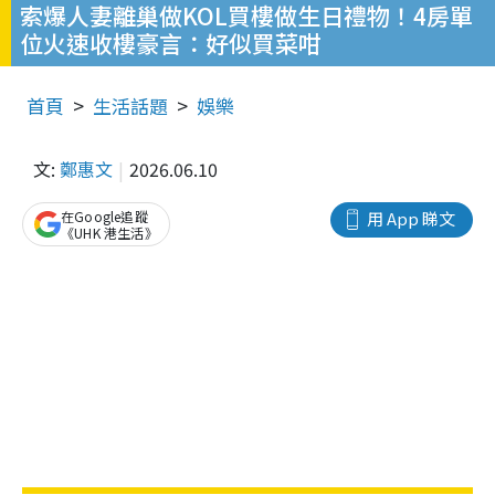
索爆人妻離巢做KOL買樓做生日禮物！4房單
位火速收樓豪言：好似買菜咁
首頁
生活話題
娛樂
文:
鄭惠文
2026.06.10
在Google追蹤
用 App 睇文
《UHK 港生活》