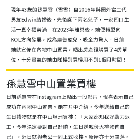
現年43歲的孫慧雪（雪雪）自2016年與圈外富二代
男友Edwin結婚後，先後誕下兩名兒子，一家四口生
活一直幸福美滿。在2023年離巢後，她便轉型向
KOL方向發展，成為廣告寵兒，吸金力驚人。日前
她就宣佈在內地中山置業，晒出房產證購買了4房單
位，十分豪氣的她由睇樓到買樓用不到1個月時間！
孫慧雪中山置業買樓
日前孫慧雪在Instagram上晒出一段影片，報喜表示自己
成功在內地中山置業。她在片中介紹，今年送給自己的
生日禮物就是在中山坦洲買樓：「大家都知我好勤力返
工，今年決定要對自己好啲，生日送咗份大禮物俾自
己」，近日就與老公一同正式收樓。新屋亦十分闊落，