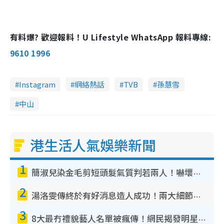
有料爆? 歡迎報料！U Lifestyle WhatsApp 報料專線:
9610 1996
Instagram
網絡熱話
TVB
孫慧雪
中山
港生活人氣娛樂新聞
1
簡淑兒染金毛剪短頭髮氣質判若兩人！嚇壞老公麥大力都認唔出：「你做咩事？」
2
湯洛雯傳終於有好消息造人成功！兩大細節曝孕味極濃惹猜測：大肚婆先會咁！
3
8大最冇禮貌藝人名單被瘋傳！網民揭發明星真面目 一致數臭呢位係無品天花板？