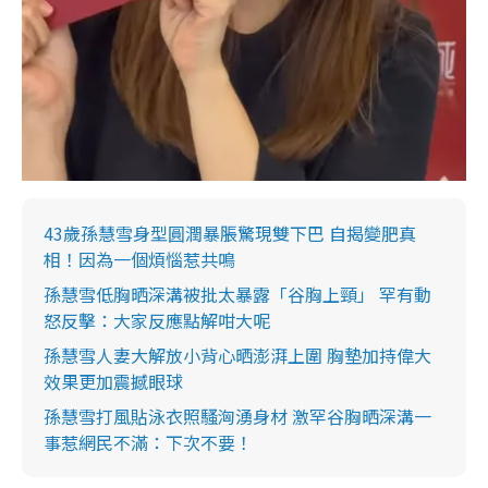
43歲孫慧雪身型圓潤暴脹驚現雙下巴 自揭變肥真
相！因為一個煩惱惹共鳴
孫慧雪低胸晒深溝被批太暴露「谷胸上頸」 罕有動
怒反擊：大家反應點解咁大呢
孫慧雪人妻大解放小背心晒澎湃上圍 胸墊加持偉大
效果更加震撼眼球
孫慧雪打風貼泳衣照騷洶湧身材 激罕谷胸晒深溝一
事惹網民不滿：下次不要！