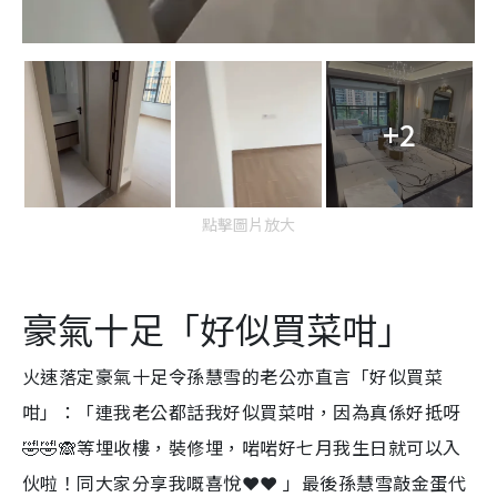
+2
點擊圖片放大
豪氣十足「好似買菜咁」
火速落定豪氣十足令孫慧雪的老公亦直言「好似買菜
咁」：「連我老公都話我好似買菜咁，因為真係好抵呀
🤣🤣🙈等埋收樓，裝修埋，啱啱好七月我生日就可以入
伙啦！同大家分享我嘅喜悅❤️❤️ 」最後孫慧雪敲金蛋代