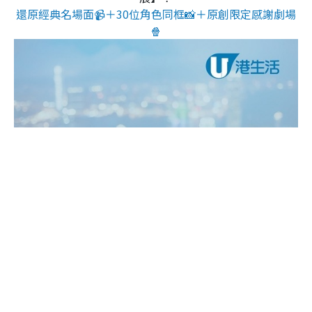
還原經典名場面📹＋30位角色同框📸＋原創限定感謝劇場
🍿