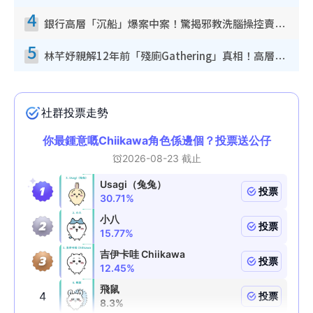
4
銀行高層「沉船」爆案中案！驚揭邪教洗腦操控賣淫被吞600萬 幕後黑手講多錯多
5
林芊妤親解12年前「殘廁Gathering」真相！高層解約一句話重創尊嚴至今拒返TVB