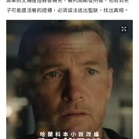
無辜的父親遭控殺害親兒，被判無期徒刑後，他收到兒
子可能還活著的證據，必須設法逃出監獄，找出真相。