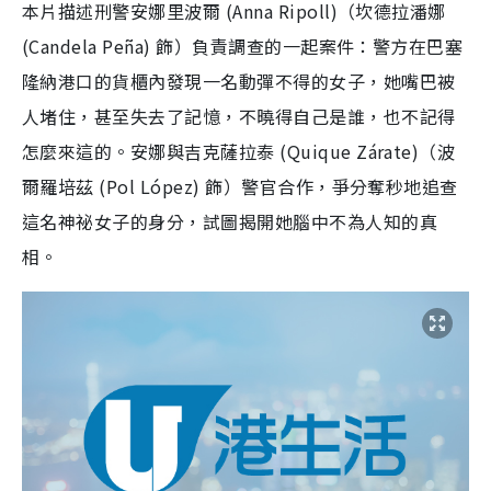
本片描述刑警安娜里波爾 (Anna Ripoll)（坎德拉潘娜
(Candela Peña) 飾）負責調查的一起案件：警方在巴塞
隆納港口的貨櫃內發現一名動彈不得的女子，她嘴巴被
人堵住，甚至失去了記憶，不曉得自己是誰，也不記得
怎麼來這的。安娜與吉克薩拉泰 (Quique Zárate)（波
爾羅培茲 (Pol López) 飾）警官合作，爭分奪秒地追查
這名神祕女子的身分，試圖揭開她腦中不為人知的真
相。