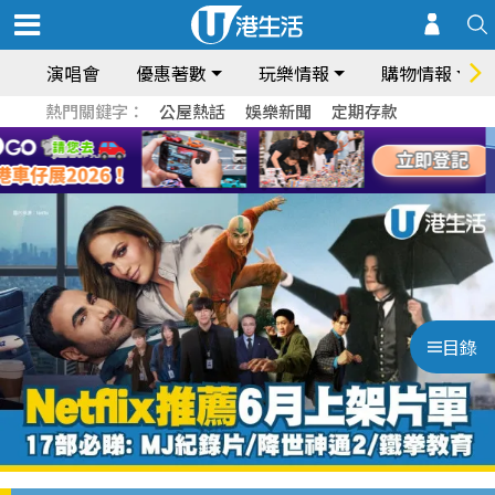
演唱會
優惠著數
玩樂情報
購物情報
熱門關鍵字：
公屋熱話
娛樂新聞
定期存款
目錄