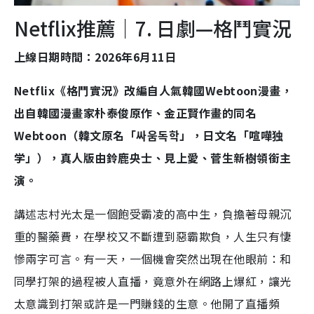
Netflix推薦｜7. 日劇—格鬥實況
上線日期時間：2026年6月11日
Netflix《格鬥實況》改編自人氣韓國Webtoon漫畫，
出自韓國漫畫家朴泰俊原作、金正賢作畫的同名
Webtoon（韓文原名「싸움독학」，日文名「喧嘩独
学」），真人版由鈴鹿央士、見上愛、菅生新樹領銜主
演。
講述志村光太是一個飽受霸凌的高中生，負擔著母親沉
重的醫藥費，在學校又不斷遭到惡霸欺負，人生只有悽
慘兩字可言。有一天，一個機會突然出現在他眼前：和
同學打架的過程被人直播，竟意外在網路上爆紅，讓光
太意識到打架或許是一門賺錢的生意。他開了直播頻