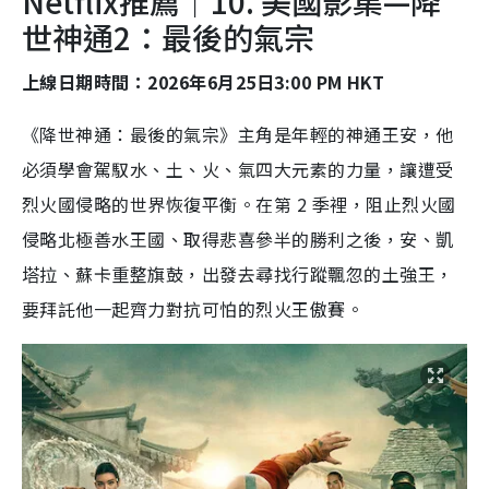
Netflix推薦｜10. 美國影集—降
世神通2：最後的氣宗
上線日期時間：2026年6月25日3:00 PM HKT
《降世神通：最後的氣宗》主角是年輕的神通王安，他
必須學會駕馭水、土、火、氣四大元素的力量，讓遭受
烈火國侵略的世界恢復平衡。在第 2 季裡，阻止烈火國
侵略北極善水王國、取得悲喜參半的勝利之後，安、凱
塔拉、蘇卡重整旗鼓，出發去尋找行蹤飄忽的土強王，
要拜託他一起齊力對抗可怕的烈火王傲賽。