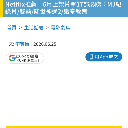
Netflix推薦｜6月上架片單17部必睇：MJ紀
錄片/雙囍/降世神通2/鐵拳教育
首頁
生活話題
電影劇集
文:
李寶怡
2026.06.25
在Google追蹤
用 App 睇文
《UHK 港生活》