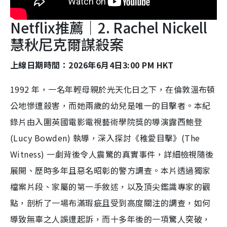
Netflix推薦｜2. Rachel Nickell
慧秋尼克爾謀殺案
上線日期時間：2026年6月4日3:00 PM HKT
1992 年，一名年輕母親於光天化日之下，在倫敦溫布頓
公地慘遭殺害，而她兩歲的幼兒是唯一的目擊者。本紀
錄片由入圍英國電影電視藝術學院獎的導演露西鮑登
(Lucy Bowden) 執導，深入探討《稚愛目擊》(The
Witness) 一劇背後令人震驚的真實事件，詳細檢視隨後
展開、歷時多年且惡名昭彰的警方調查。本片透過獨家
檔案片段、家屬的第一手敘述，以及頂尖鑑識專家的觀
點，剖析了一場布滿瑕疵且受到高度關注的調查，如何
導致無辜之人誤遭起訴，而十多年後的一項驚人突破，