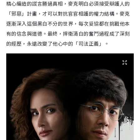
精心編造的謊言勝過真相，麥克明白必須接受辯護人的
「邪惡」計畫，才可以對抗官官相護的權力結構。麥克
逐漸深入這個黑白不分的世界，每次妥協都在挑戰他本
有的信念與道德。最終，捍衛清白的奮鬥過程成了深刻
的經歷，永遠改變了他心中的「司法正義」。