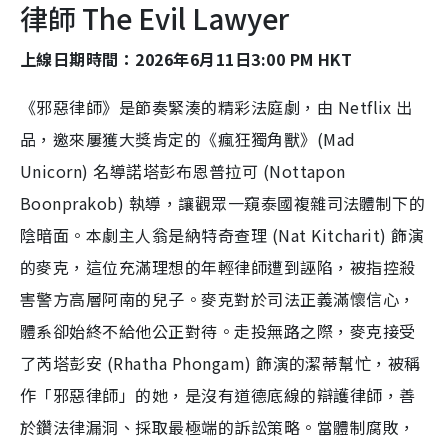
律師 The Evil Lawyer
上線日期時間：2026年6月11日3:00 PM HKT
《邪惡律師》是節奏緊湊的精彩法庭劇，由 Netflix 出
品，邀來屢獲大獎肯定的《瘋狂獨角獸》(Mad
Unicorn) 名導諾塔彭布恩普拉可 (Nottapon
Boonprakob) 執導，讓觀眾一窺泰國複雜司法體制下的
陰暗面。本劇主人翁是納特奇查理 (Nat Kitcharit) 飾演
的麥克，這位充滿理想的年輕律師遭到誣陷，被指控殺
害警方高層阿南的兒子。麥克對於司法正義滿懷信心，
體系卻始終不給他公正對待。走投無路之際，麥克接受
了芮塔彭安 (Rhatha Phongam) 飾演的潔蒂幫忙，被稱
作「邪惡律師」的她，是沒有道德底線的辯護律師，善
於鑽法律漏洞、採取最極端的訴訟策略。當體制腐敗，