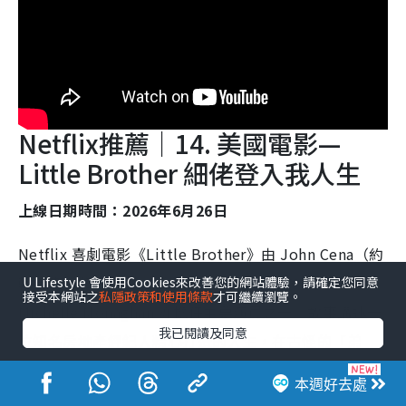
Netflix推薦｜14. 美國電影—
Little Brother 細佬登入我人生
上線日期時間：2026年6月26日
Netflix 喜劇電影《Little Brother》由 John Cena（約
翰希南）和 Eric André（艾瑞克·安德烈）聯合主演，
U Lifestyle 會使用Cookies來改善您的網站體驗，請確定您同意
接受本網站之
私隱政策和使用條款
才可繼續瀏覽。
Michelle Monaghan 亦擔任主要演員之一。故事講述一
我已閱讀及同意
位知名房地產經紀人精心打造的人生，在古怪的「弟
弟」意外現身之後開始徹底失序。
本週好去處