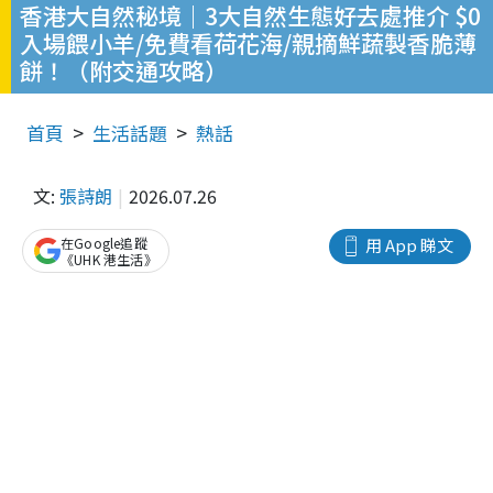
香港大自然秘境｜3大自然生態好去處推介 $0
入場餵小羊/免費看荷花海/親摘鮮蔬製香脆薄
餅！（附交通攻略）
首頁
生活話題
熱話
文:
張詩朗
2026.07.26
在Google追蹤
用 App 睇文
《UHK 港生活》