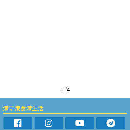
港玩港食港生活