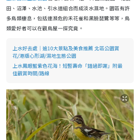
田、沼澤、水池、引水道組合而成淡水濕地。園區有許
多鳥類棲息，包括連瀕危的禾花雀和黑臉琵鷺等等，鳥
類愛好者可以在觀鳥屋一探究竟。
上水好去處｜逾10大景點及美食推薦 北區公園賞
花/港版心形湖/濕地生態公園
上水鳳眼藍紫色花海！短暫壽命「錯過即謝」附最
佳觀賞時間/路線