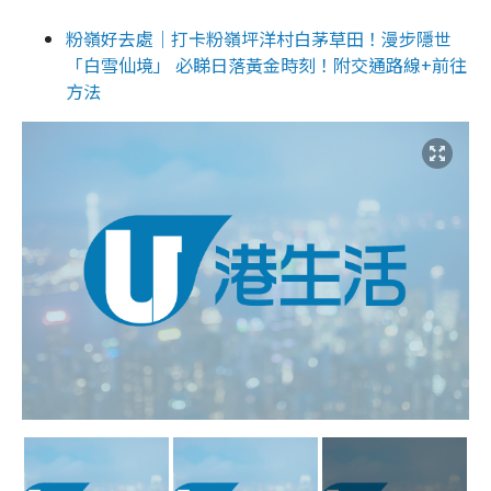
粉嶺好去處｜打卡粉嶺坪洋村白茅草田！漫步隱世
「白雪仙境」 必睇日落黃金時刻！附交通路線+前往
方法