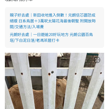
親子好去處｜新田收地進入倒數！元朗信芯園恐成
絕版 日系鳥居＋3萬呎太陽花海最後朝聖 附開放時
間/交通方法/入場費
元朗好去處｜一日遊逾20好玩地方 元朗公園百鳥
塔/下白泥日落/老馮茶居打卡