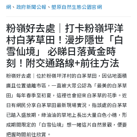
網
、
政府新聞公報
、
塱原自然生態公園官網
粉嶺好去處｜打卡粉嶺坪洋
村白茅草田！漫步隱世「白
雪仙境」 必睇日落黃金時
刻！附交通路線+前往方法
粉嶺好去處｜位於粉嶺坪洋村的白茅草田，因佔地面積
廣且位置遠離市區，一直被大眾公認為「最美的白茅草
田」每年春季至初夏，這裡也會迎來白茅草的花季。近
日有網民分享白茅草田最新現場實況，指該處的白茅草
已踏入盛放期，綠油油的草地上長出大量白色小穗，形
成期間限定的「白雪仙境」想一睹這片自然景觀，便要
把握時間前往欣賞。