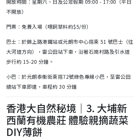
開放時間︰星期六、日及公眾假期 09:00 - 17:00（平日
不開放）
門票︰免費入場（喂飼草料約$5/份）
巴士︰於錦上路港鐵站或元朗市中心搭乘 51 號巴士（往
大河道方向），雷公田站下車，沿著石崗村路及引水道
步行約 15-20 分鐘。
小巴︰於元朗泰衡街乘搭72號綠色專線小巴，至雷公田
總站下車即達，車程約 30 分鐘
香港大自然秘境｜3. 大埔新
西蘭有機農莊 體驗親摘蔬菜
DIY薄餅