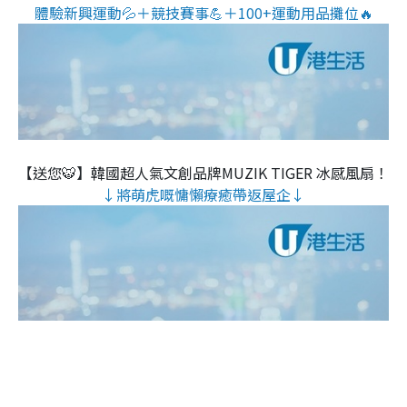
體驗新興運動💦＋競技賽事💪＋100+運動用品攤位🔥
【送您🐯】韓國超人氣文創品牌MUZIK TIGER 冰感風扇！
↓將萌虎嘅慵懶療癒帶返屋企↓