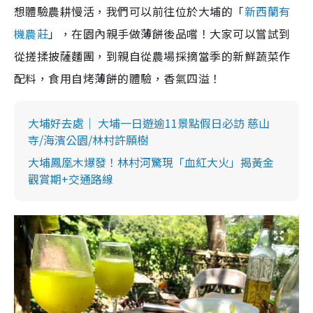
想體驗農耕慢活，我們可以前往位於大埔的「
新西蘭有
機農莊
」，在園內親手做薄餅後品嚐！大家可以嘗試到
從搓揉披薩麵團，到親自從農場採摘當季的新鮮蔬菜作
配料，食用自烤薄餅的體驗，香氣四溢！
大埔好去處｜ 大埔一日遊逾11景點假日必訪 慈山
寺/海濱公園/林村許願樹
大埔鳳凰木爆發！林村河驚現「血紅大火」揭黃金
觀賞期+交通路線