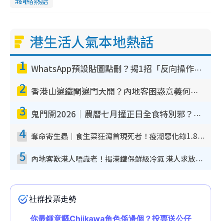
網絡熱話
港生活人氣本地熱話
1
WhatsApp預設貼圖點刪？揭1招「反向操作」還原簡潔介面 附3步實測教學
2
香港山邊鐵閘邊門大開？內地客困惑意義何在！網民神回覆：呢種叫法理性防禦
3
鬼門開2026｜農曆七月撞正日全食特別邪？專家警告切忌做一事！揭4大禁忌+2招保平安
4
奪命寄生蟲｜食生菜狂瀉首現死者！疫潮惡化錄1.8萬宗病例 揭洗菜3大謬誤
5
內地客歎港人唔識老！揭港鐵保鮮級冷氣 港人求放過：咪投訴