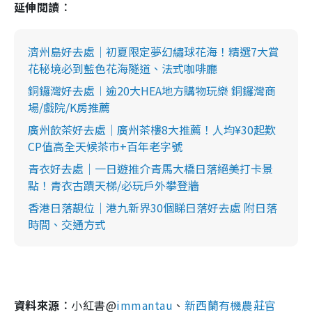
延伸閱讀︰
濟州島好去處｜初夏限定夢幻繡球花海！精選7大賞
花秘境必到藍色花海隧道、法式咖啡廳
銅鑼灣好去處︱逾20大HEA地方購物玩樂 銅鑼灣商
場/戲院/K房推薦
廣州飲茶好去處｜廣州茶樓8大推薦！人均¥30起歎
CP值高全天候茶市+百年老字號
青衣好去處｜一日遊推介青馬大橋日落絕美打卡景
點！青衣古蹟天梯/必玩戶外攀登牆
香港日落靚位｜港九新界30個睇日落好去處 附日落
時間、交通方式
資料來源︰
小紅書@
immantau
、
新西蘭有機農莊官