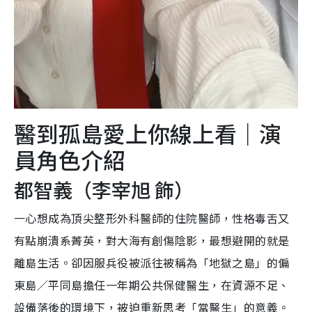
醫到孤島愛上你線上看｜演
員角色介紹
都智義（李宰旭 飾）
一心想成為頂尖整形外科醫師的住院醫師，性格毒舌又
有點崩潰系菁英，對大海有創傷陰影，最想避開的就是
離島生活。卻因服兵役被派往被稱為「地獄之島」的偏
東島／平同島擔任一年期公共保健醫生，在資源不足、
設備落後的環境下，被迫重新思考「當醫生」的意義。