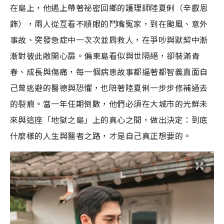
在島上，他遇上帶著祕密回鄉的護理師陸夏俐（辛叡恩
飾），兩人從互看不順眼的鬥嘴冤家，到在颱風、意外
事故、突發急症中一次次並肩救人，在爭吵與默契中漸
漸對彼此敞開心扉。偏東島看似與世隔絕，卻裝滿青
春、成長與傷痛，每一個病患故事都逼著都智義直面自
己曾逃避的醫德與恐懼，也陪著陸夏俐一步步修補過去
的裂痕。當一年任期倒數，他們必須在大城市的光鮮未
來與這座「地獄之島」上的真心之間，做出決定：到底
什麼樣的人生與醫者之路，才是自己真正想要的。