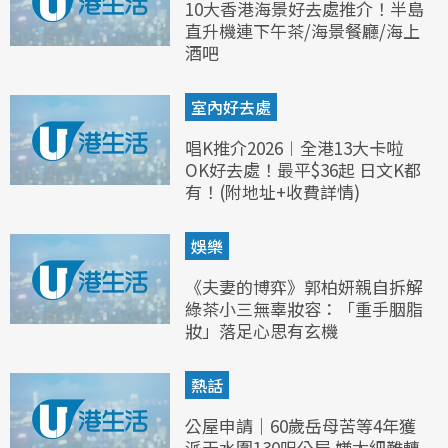
10大香港海景好去處推介！半島
直升機連下午茶/海景餐廳/海上
酒吧
室內好去處
唱K推介2026︱全港13大卡啦
OK好去處！最平$36起 日文K都
有！(附地址+收費詳情)
娛樂
《夫妻的博弈》郭柏妍親自拆解
綠茶小三無辜妝容：「重手胭脂
妝」落足心思有玄機
熱話
公屋申請｜60歲岳母苦等4年獲
派天水圍130呎公屋 嫌太細難轉