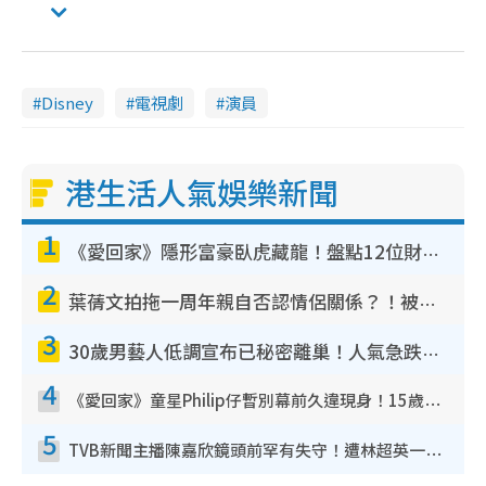
Disney
電視劇
演員
港生活人氣娛樂新聞
1
《愛回家》隱形富豪臥虎藏龍！盤點12位財氣逼人的有錢藝人：呢位靚女3億身家唔憂做
2
葉蒨文拍拖一周年親自否認情侶關係？！被質疑感情造假竟稱GM「普通同事」
3
30歲男藝人低調宣布已秘密離巢！人氣急跌變失蹤人口︰「這幾年過得並不容易」
4
《愛回家》童星Philip仔暫別幕前久違現身！15歲近況暴風長高蛻變帥氣少男
5
TVB新聞主播陳嘉欣鏡頭前罕有失守！遭林超英一句說話突襲嚇親當場大笑