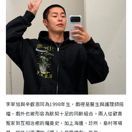
李宰旭與辛叡恩同為1998年生，戲裡是醫生與護理師搭
檔，戲外也被形容為默契十足的同齡組合。兩人從歡喜
冤家到互相治癒的羅曼史，加上海邊、診所、島村等場