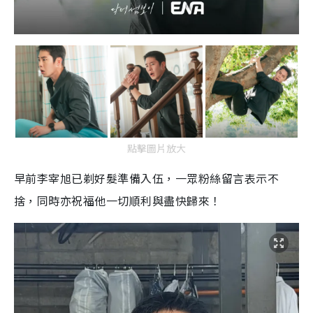
點擊圖片放大
早前李宰旭已剃好髮準備入伍，一眾粉絲留言表示不
捨，同時亦祝福他一切順利與盡快歸來！