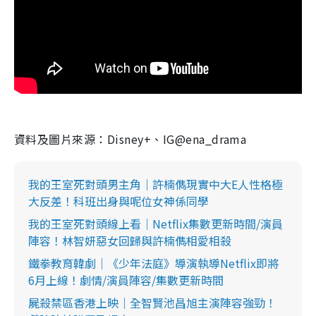
資料及圖片來源：Disney+、IG@ena_drama
我的王室死對頭男主角｜許楠儁現實中大E人性格極
大反差！科班出身與呢位女神係同學
我的王室死對頭線上看｜Netflix集數更新時間/演員
陣容！林智妍惡女回歸與許楠儁相愛相殺
鐵拳教育韓劇｜《少年法庭》導演執導Netflix即將
6月上線！劇情/演員陣容/集數更新時間
屍殺禁區香港上映｜全智賢池昌旭主演陣容強勁！