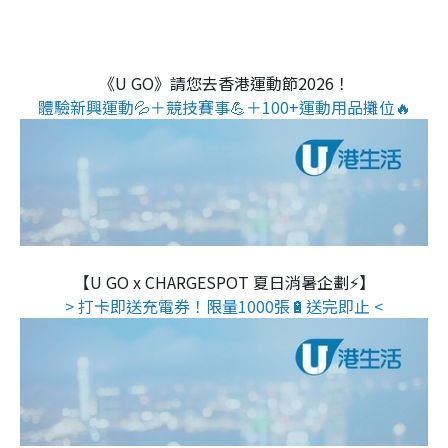
《U GO》請您去香港運動節2026！
體驗新興運動💦＋競技賽事💪＋100+運動用品攤位🔥
【U GO x CHARGESPOT 夏日消暑企劃⚡】
> 打卡即送充電券！限量1000張🔋送完即止 <