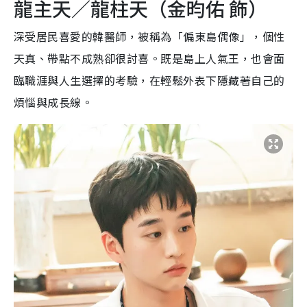
龍主天／龍柱天（金昀佑 飾）
深受居民喜愛的韓醫師，被稱為「偏東島偶像」，個性
天真、帶點不成熟卻很討喜。既是島上人氣王，也會面
臨職涯與人生選擇的考驗，在輕鬆外表下隱藏著自己的
煩惱與成長線。