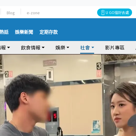
Blog
e-zone
U GO搵好去處
熱話
娛樂新聞
定期存款
情報
飲食情報
娛樂
社會
影片專區