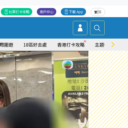
社群打卡攻略
商戶中心
下載 App
繁
简
周圍遊
18區好去處
香港打卡攻略
主題特集