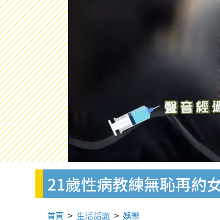
21歲性病教練無恥再約
首頁
生活話題
娛樂