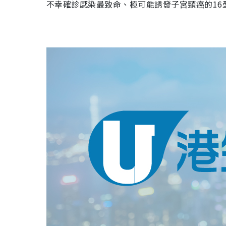
不幸確診感染最致命、極可能誘發子宮頸癌的16