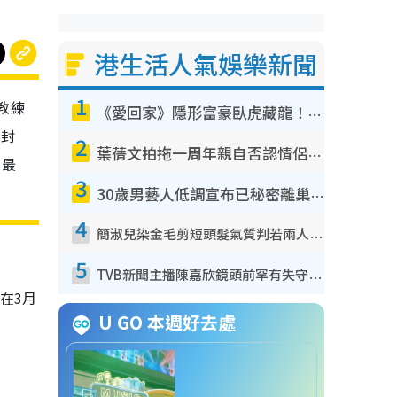
港生活人氣娛樂新聞
1
教練
《愛回家》隱形富豪臥虎藏龍！盤點12位財氣逼人的有錢藝人：呢位靚女3億身家唔憂做
但封
2
葉蒨文拍拖一周年親自否認情侶關係？！被質疑感情造假竟稱GM「普通同事」
，最
3
30歲男藝人低調宣布已秘密離巢！人氣急跌變失蹤人口︰「這幾年過得並不容易」
4
簡淑兒染金毛剪短頭髮氣質判若兩人！嚇壞老公麥大力都認唔出：「你做咩事？」
5
TVB新聞主播陳嘉欣鏡頭前罕有失守！遭林超英一句說話突襲嚇親當場大笑
在3月
U GO 本週好去處