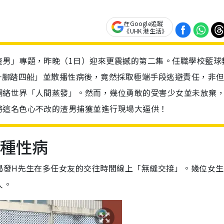
在Google追蹤
《UHK 港生活》
渣男」專題，昨晚（1日）迎來更震撼的第二集。任職學校籃球
一腳踏四船」並散播性病後，竟然採取極端手段逃避責任，非
網絡世界「人間蒸發」。然而，幾位勇敢的受害少女並未放棄
將這名色心不改的渣男捕獲並進行現場大逼供！
9種性病
揭發H先生在多任女友的交往時間線上「無縫交接」。幾位女生
人。