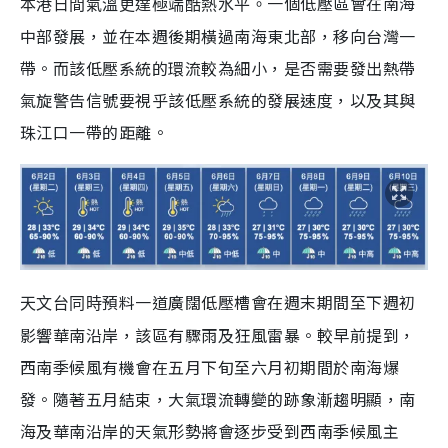
一個低壓區會在南海
本港日間氣溫更達極端酷熱水平。
中部發展，並在本週後期橫過南海東北部，移向台灣一
帶。而該低壓系統的環流較為細小，是否需要發出熱帶
氣旋警告信號要視乎該低壓系統的發展速度，以及其與
珠江口一帶的距離。
預料一道廣闊低壓槽會在週末期間至下週初
天文台同時
影響華南沿岸，該區有驟雨及狂風雷暴。較早前提到，
西南季候風有機會在五月下旬至六月初期間於南海爆
發。隨著五月結束，大氣環流轉變的跡象漸趨明顯，南
海及華南沿岸的天氣形勢將會逐步受到西南季候風主