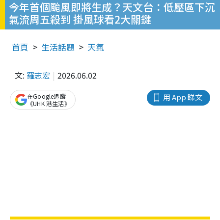
今年首個颱風即將生成？天文台：低壓區下沉
氣流周五殺到 掛風球看2大關鍵
首頁
生活話題
天氣
文:
羅志宏
2026.06.02
在Google追蹤
用 App 睇文
《UHK 港生活》