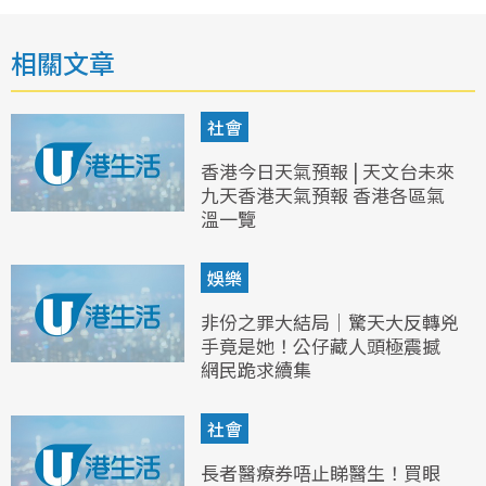
相關文章
社會
香港今日天氣預報 | 天文台未來
九天香港天氣預報 香港各區氣
溫一覽
娛樂
非份之罪大結局｜驚天大反轉兇
手竟是她！公仔藏人頭極震撼
網民跪求續集
社會
長者醫療券唔止睇醫生！買眼