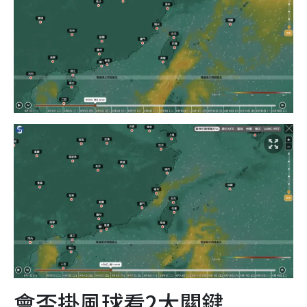
會否掛風球看2大關鍵