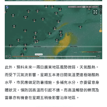
此外，預料未來一兩日廣東地區風勢微弱，天氣酷熱。
而受下沉氣流影響，星期五本港日間氣溫更達極端酷熱
水平，市民應做足防暑措施，多補充水分，亦要留意身
體狀況，慎防因高溫而引起不適。而高溫觸發的驟雨及
雷暴亦有機會在星期五稍後影響沿岸地區。