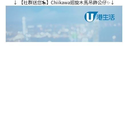
↓ 【社群送您🎠】Chiikawa迴旋木⾺吊飾公仔✨↓