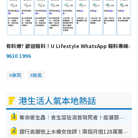
有料爆? 歡迎報料！U Lifestyle WhatsApp 報料專線:
9610 1996
暴雨
颱風
港生活人氣本地熱話
1
奪命寄生蟲｜食生菜狂瀉首現死者！疫潮惡化錄1.8萬宗病例 揭洗菜3大謬誤
2
銀行高層戀上水療女技師！兩個月借128萬驚覺「沉船」沉落火海 揭背後疑似邪教操控賣淫