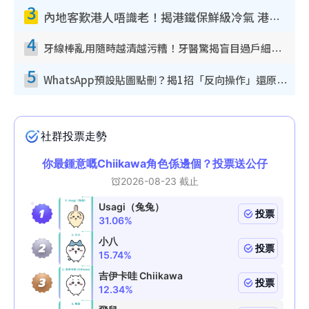
3
內地客歎港人唔識老！揭港鐵保鮮級冷氣 港人求放過：咪投訴
4
牙線棒亂用隨時越清越污糟！牙醫驚揭盲目過戶細菌恐致蛀牙：呢種先係日常真保養
5
WhatsApp預設貼圖點刪？揭1招「反向操作」還原簡潔介面 附3步實測教學