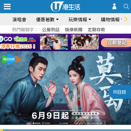
演唱會
優惠著數
玩樂情報
購物情報
熱門關鍵字：
公屋熱話
娛樂新聞
定期存款
目錄