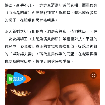
縝密、身手不凡，一步步查清當年滅門真相；而墨修堯
（由丞磊飾演）則隱藏戰神實力與權勢，裝出體弱多病
的樣子，在暗處佈局掌控朝局。
兩人新婚之初互相提防、洞房夜裡都「帶刀進局」，在
一次次與黎王（由配角演員飾演）等權臣對抗、平亂的
過程中，發現彼此真正的立場與傷痛相似，從貌合神離
的「諜對諜夫妻」，轉為並肩作戰的同盟，在權謀與復
仇交織的棋局中，慢慢走向信任與愛情。