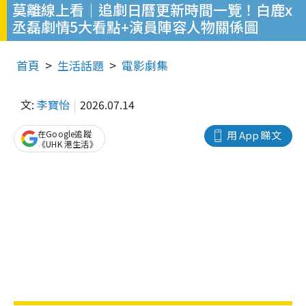
莫離線上看｜追劇日曆更新時間一覽！白鹿x
丞磊劇情5大看點+演員陣容人物關係圖
首頁
生活話題
電影劇集
文:
李寶怡
2026.07.14
在Google追蹤
用 App 睇文
《UHK 港生活》