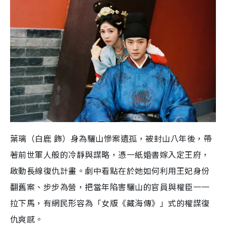
葉璃（白鹿 飾）身為驪山慘案遺孤，被封山八年後，帶
著前世軍人般的冷靜與謀略，憑一紙婚書嫁入定王府，
啟動長線復仇計畫。劇中看點在於她如何利用王妃身份
翻舊案、步步為營，把當年陷害驪山的官員與權臣一一
拉下馬，有網民形容為「女版《藏海傳》」式的權謀復
仇爽感。