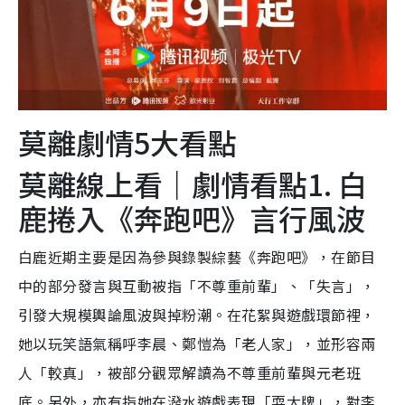
莫離劇情5大看點
莫離線上看｜劇情看點1. 白
鹿捲入《奔跑吧》言行風波
白鹿近期主要是因為參與錄製綜藝《奔跑吧》，在節目
中的部分發言與互動被指「不尊重前輩」、「失言」，
引發大規模輿論風波與掉粉潮。在花絮與遊戲環節裡，
她以玩笑語氣稱呼李晨、鄭愷為「老人家」，並形容兩
人「較真」，被部分觀眾解讀為不尊重前輩與元老班
底。另外，亦有指她在潑水遊戲表現「耍大牌」，對李