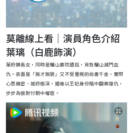
莫離線上看｜演員角色介紹
葉璃（白鹿飾演）
葉府嫡長女，同時是驪山書院遺孤，背負驪山滅門血
仇。表面是「無才無貌」又不受重視的尚書千金，實際
心思縝密、城府極深，婚後以王妃身份暗中翻案復仇，
步步為營對付朝中權臣。