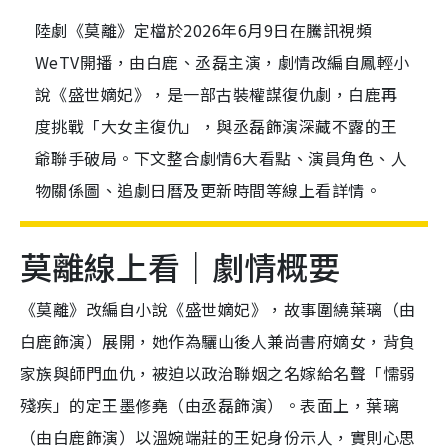
陸劇《莫離》定檔於2026年6月9日在騰訊視頻
WeTV開播，由白鹿、丞磊主演，劇情改編自鳳輕小
說《盛世嫡妃》，是一部古裝權謀復仇劇，白鹿再
度挑戰「大女主復仇」，與丞磊飾演深藏不露的王
爺聯手破局。下文整合劇情6大看點、演員角色、人
物關係圖、追劇日曆及更新時間等線上看詳情。
莫離線上看｜劇情概要
《莫離》改編自小說《盛世嫡妃》，故事圍繞葉璃（由
白鹿飾演）展開，她作為驪山後人兼尚書府嫡女，背負
家族與師門血仇，被迫以政治聯姻之名嫁給名聲「懦弱
殘疾」的定王墨修堯（由丞磊飾演）。表面上，葉璃
（由白鹿飾演）以溫婉端莊的王妃身份示人，實則心思