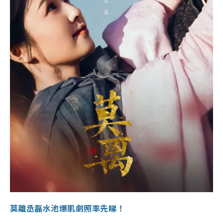
莫離丞磊水池爆肌劇照率先睇！