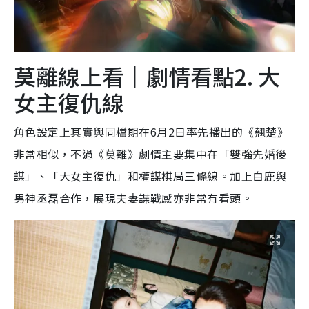
莫離線上看｜劇情看點2. 大
女主復仇線
角色設定上其實與同檔期在6月2日率先播出的《翹楚》
非常相似，不過《莫離》劇情主要集中在「雙強先婚後
謀」、「大女主復仇」和權謀棋局三條線。加上白鹿與
男神丞磊合作，展現夫妻諜戰感亦非常有看頭。