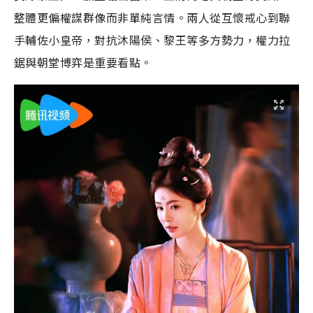
整體更偏權謀群像而非單純言情。兩人從互懷戒心到聯
手輔佐小皇帝，對抗沐陽侯、黎王等多方勢力，權力拉
鋸與朝堂博弈是重要看點。