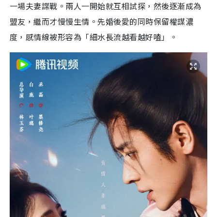
一場夫妻諜戰。兩人一開始就互相試探，然後逐漸成為
盟友，繼而才慢慢生情。先婚後愛的同時保留權謀濃
度，感情線被形容為「細水長流越看越好嗑」。