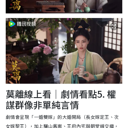
莫離線上看｜劇情看點5. 權
謀群像非單純言情
劇情會呈現「一婚雙嫁」的大婚開局（長女嫁定王、次
女嫁黎王），加上驪山舊案、王府內宅與朝堂線交織，