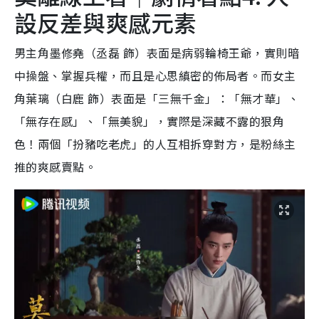
設反差與爽感元素
男主角墨修堯（丞磊 飾）表面是病弱輪椅王爺，實則暗
中操盤、掌握兵權，而且是心思縝密的佈局者。而女主
角葉璃（白鹿 飾）表面是「三無千金」：「無才華」、
「無存在感」、「無美貌」，實際是深藏不露的狠角
色！兩個「扮豬吃老虎」的人互相拆穿對方，是粉絲主
推的爽感賣點。