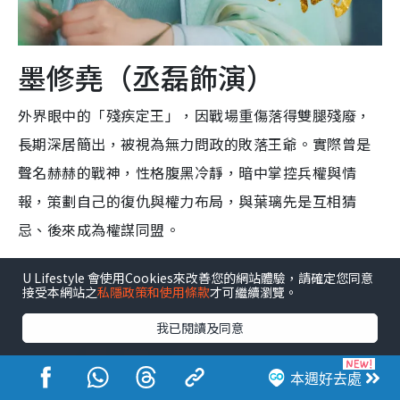
墨修堯（丞磊飾演）
外界眼中的「殘疾定王」，因戰場重傷落得雙腿殘廢，
長期深居簡出，被視為無力問政的敗落王爺。實際曾是
聲名赫赫的戰神，性格腹黑冷靜，暗中掌控兵權與情
報，策劃自己的復仇與權力布局，與葉璃先是互相猜
忌、後來成為權謀同盟。
U Lifestyle 會使用Cookies來改善您的網站體驗，請確定您同意
接受本網站之
私隱政策和使用條款
才可繼續瀏覽。
我已閱讀及同意
本週好去處