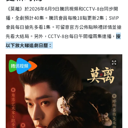
《莫離》於2026年6月9日騰訊視頻和CCTV-8台同步開
播，全劇預計40集。騰訊會員每晚18點更新2集；SVIP
會員每日搶先多看1集。可留意官方公佈點映禮詳情並搶
先看大結局。另外，CCTV-8台每日午間檔兩集連播，
按
以下放大睇追劇日曆：