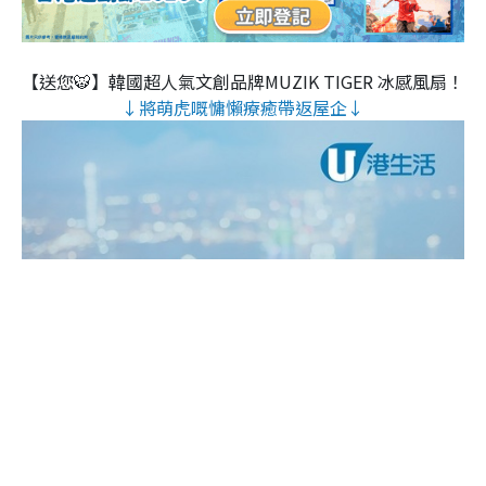
【送您🐯】韓國超人氣文創品牌MUZIK TIGER 冰感風扇！
↓將萌虎嘅慵懶療癒帶返屋企↓