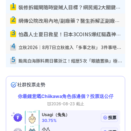
1
裝修拆鐵閘隨時變賊人目標？網民揭2大關鍵用途：裝新式等於白裝？附新舊鐵閘分別
2
網傳公院改用內地/副廠藥？醫生拆解正副廠分別 揭4類人換藥隨時出事
3
怕蟲人士夏日救星！日本3COINS爆紅驅蟲神器$45起 1招「全程免觸碰」輕鬆搞定小強
4
立秋2026｜8月7日立秋進入「多事之秋」 3件事唔做得！專家教6招開運 清枱頭／銀包納氣接好運
5
颱風白海豚料周日襲浙江！經歷5次「眼牆置換」極罕見 成登陸內地最長途颱風