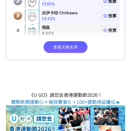
《U GO》請您去香港運動節2026！
體驗新興運動💦＋競技賽事💪＋100+運動用品攤位🔥