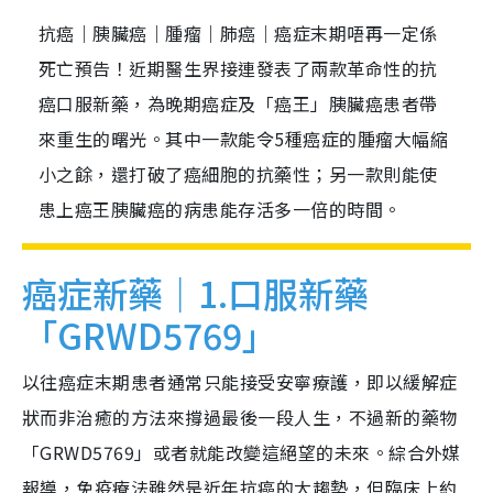
抗癌｜胰臟癌｜腫瘤｜肺癌｜癌症末期唔再一定係
死亡預告！近期醫生界接連發表了兩款革命性的抗
癌口服新藥，為晚期癌症及「癌王」胰臟癌患者帶
來重生的曙光。其中一款能令5種癌症的腫瘤大幅縮
小之餘，還打破了癌細胞的抗藥性；另一款則能使
患上癌王胰臟癌的病患能存活多一倍的時間。
癌症新藥｜1.口服新藥
「GRWD5769」
以往癌症末期患者通常只能接受安寧療護，即以緩解症
狀而非治癒的方法來撐過最後一段人生，不過新的藥物
「GRWD5769」或者就能改變這絕望的未來。綜合外媒
報導，免疫療法雖然是近年抗癌的大趨勢，但臨床上約