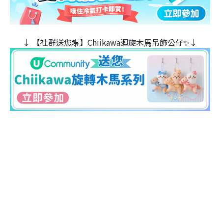
↓ 【社群送您🎠】Chiikawa迴旋木⾺吊飾公仔✨↓