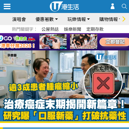
演唱會
優惠著數
玩樂情報
購物情報
熱門關鍵字：
公屋熱話
娛樂新聞
定期存款