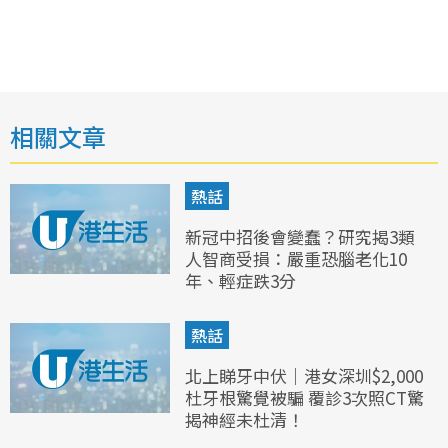
相關文章
熱話
新冠中招後會變蠢？研究揭3類
人智商受損：嚴重恐腦老化10
年、輕症跌3分
熱話
北上睇牙中伏｜港女深圳$2,000
杜牙根驚覺被騙 覆診3次照CT驚
揭神經未杜清！