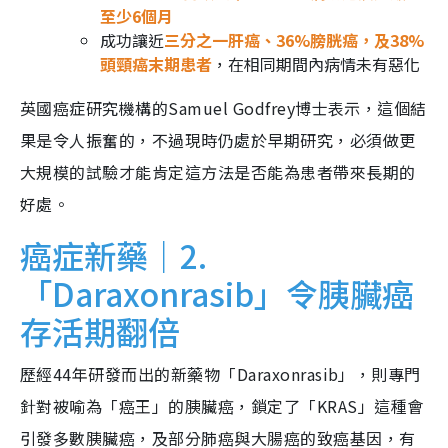
至少6個月
成功讓近
三分之一肝癌、36%膀胱癌，及38%
頭頸癌末期患者
，在相同期間內病情未有惡化
英國癌症研究機構的Samuel Godfrey博士表示，這個結
果是令人振奮的，不過現時仍處於早期研究，必須做更
大規模的試驗才能肯定這方法是否能為患者帶來長期的
好處。
癌症新藥｜2.
「Daraxonrasib」令胰臟癌
存活期翻倍
歷經44年研發而出的新藥物「Daraxonrasib」，則專門
針對被喻為「癌王」的胰臟癌，鎖定了「KRAS」這種會
引發多數胰臟癌，及部分肺癌與大腸癌的致癌基因，有