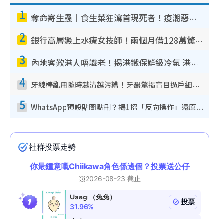
1
奪命寄生蟲｜食生菜狂瀉首現死者！疫潮惡化錄1.8萬宗病例 揭洗菜3大謬誤
2
銀行高層戀上水療女技師！兩個月借128萬驚覺「沉船」沉落火海 揭背後疑似邪教操控賣淫
3
內地客歎港人唔識老！揭港鐵保鮮級冷氣 港人求放過：咪投訴
4
牙線棒亂用隨時越清越污糟！牙醫驚揭盲目過戶細菌恐致蛀牙：呢種先係日常真保養
5
WhatsApp預設貼圖點刪？揭1招「反向操作」還原簡潔介面 附3步實測教學