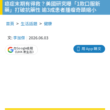
癌症末期有得救？美國研究曝「1款口服新
藥」打破抗藥性 逾3成患者腫瘤奇蹟縮小
首頁
生活話題
健康
文:
李加傑
2026.06.03
在Google追蹤
用 App 睇文
《UHK 港生活》