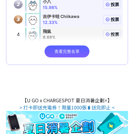
【U GO x CHARGESPOT 夏日消暑企劃⚡】
> 打卡即送充電券！限量1000張🔋送完即止 <