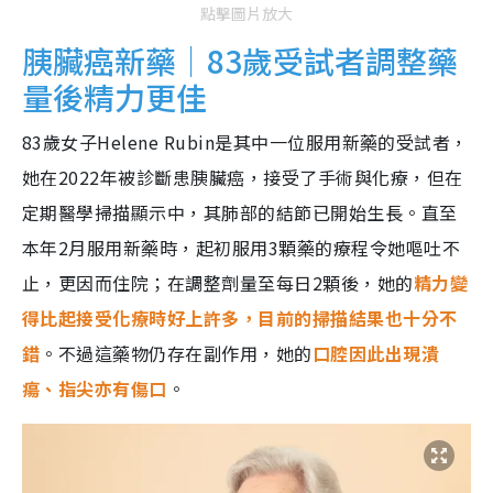
點擊圖片放大
胰臟癌新藥｜83歲受試者調整藥
量後精力更佳
83歲女子Helene Rubin是其中一位服用新藥的受試者，
她在2022年被診斷患胰臟癌，接受了手術與化療，但在
定期醫學掃描顯示中，其肺部的結節已開始生長。直至
本年2月服用新藥時，起初服用3顆藥的療程令她嘔吐不
止，更因而住院；在調整劑量至每日2顆後，她的
精力變
得比起接受化療時好上許多，目前的掃描結果也十分不
錯
。不過這藥物仍存在副作用，她的
口腔因此出現潰
瘍、指尖亦有傷口
。