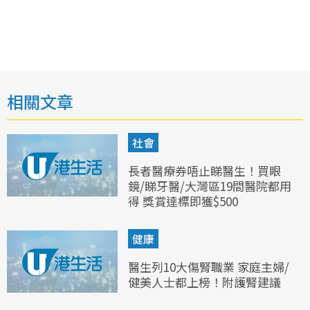
相關文章
社會
長者醫療券唔止睇醫生！買眼
鏡/睇牙醫/大灣區19間醫院都用
得 獎賞達標即獲$500
健康
醫生列10大傷腎職業 家庭主婦/
健美人士都上榜！附護腎建議