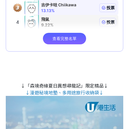
↓「森境奇緣夏日異想尋龍記」限定精品↓
↓漫遊秘境地墊、多用途旅行收納袋↓