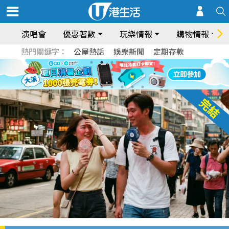
演唱會
優惠著數
玩樂情報
購物情報
熱門關鍵字：
公屋熱話
娛樂新聞
定期存款