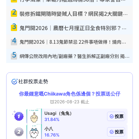
行李清潔｜車轆污糟過馬桶58倍！專家警告忌用酒精抹 教1招免污手除菌
2
裝修拆鐵閘隨時變賊人目標？網民揭2大關鍵用途：裝新式等於白裝？附新舊鐵閘分別
3
鬼門開2026｜農曆七月撞正日全食特別邪？專家警告切忌做一事！揭4大禁忌+2招保平安
4
鬼門開2026｜8.13鬼節禁忌 22件事唔做得！燒肉、刺身要少食？半夜勿吹口哨/打呢個電話
5
網傳公院改用內地/副廠藥？醫生拆解正副廠分別 揭4類人換藥隨時出事