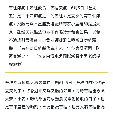
芒種節氣｜芒種飲食｜芒種天氣｜6月5日（星期
五）是二十四節氣之一的芒種，是夏季的第三個節
氣，炎熱易躁。星座及塔羅牌專家小孟老師提提大
家，雖然天氣酷熱但亦不宜喝冷水和食芒果，以免
不適或引發濕疹。小孟老師提醒芒種當日勿剪頭
髮，「若在此日剪髮代表未來一年你會很清閑，財
運會減少。」（本文由清水孟國際塔羅小孟老師授
權轉載）
芒種節氣每年大約會是在西曆6月5日，芒種到來也代表
夏天到了，將會迎來又燥又熱的節氣，同時芒種也象徵
大麥，小麥，穀物都發育成熟農民辛勤搶收的日子，也
是芒果盛產的時刻，因此稱為芒種，也有人將芒種稱為