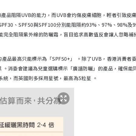
映產品阻隔UVB的能力，而UVB會灼傷皮膚細胞，輕者引致皮
30、SPF50與SPF100分別能阻隔約93%、97%、98%及
有能完全阻隔紫外線的防曬霜，盲目追求高數值反會讓人忽略補
產品最高只能標示為「SPF50+」 。除了UVB，香港消費者
黑 。消委會建議為兒童選購標示「廣譜防曬」的產品，確保能
PA系統，而英國則多採用星號，最高為5粒星 。