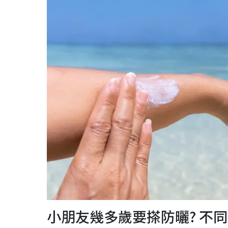
小朋友幾多歲要搽防曬? 不