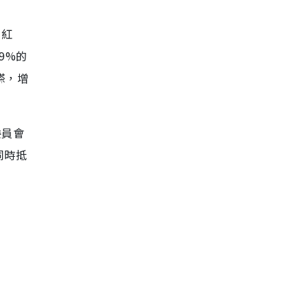
膚紅
99%的
搽，增
委員會
同時抵