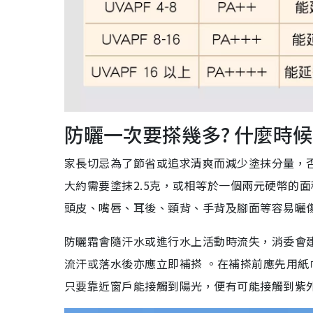
防曬一次要搽幾多? 什麼時
家長切忌為了節省或追求清爽而減少塗抹分量，
大約需要塗抹2.5克，或相等於一個兩元硬幣的面
頭皮、嘴唇、耳後、頸背、手背及腳面等容易曬傷
防曬霜會隨汗水或進行水上活動時流失，消委會
流汗或落水後亦應立即補搽 。在補搽前應先用紙
只要靠近窗戶能接觸到陽光，便有可能接觸到紫