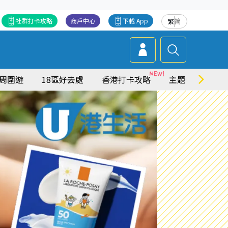
社群打卡攻略
商戶中心
下載 App
繁
简
周圍遊
18區好去處
香港打卡攻略
主題特集