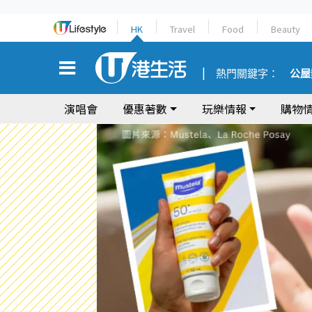
HK
Travel
Food
Beauty
熱門關鍵字：
公屋
演唱會
優惠著數
玩樂情報
購物