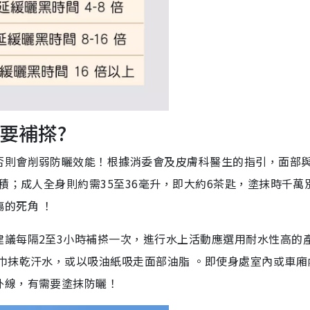
候要補搽?
否則會削弱防曬效能！根據消委會及皮膚科醫生的指引，面部
積；成人全身則約需35至36毫升，即大約6茶匙，塗抹時千萬
的死角 ！
建議每隔2至3小時補搽一次，進行水上活動應選用耐水性高的
巾抹乾汗水，或以吸油紙吸走面部油脂 。即使身處室內或車廂
外線，有需要塗抹防曬！