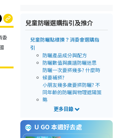
兒童防曬選購指引及推介
消委
兒童防曬點樣揀？消委會選購指
國
引
防曬產品成分與配方
防曬數值與廣譜防曬迷思
防曬一次要搽幾多? 什麼時
候要補搽?
小朋友幾多歲要搽防曬? 不
同年齡的防曬與物理遮陽策
略
6 大兒童防曬推介
兒童防曬推介1.
U GO 本週好去處
Mama&Kids UV Light Milk
兒童及寶寶防曬乳