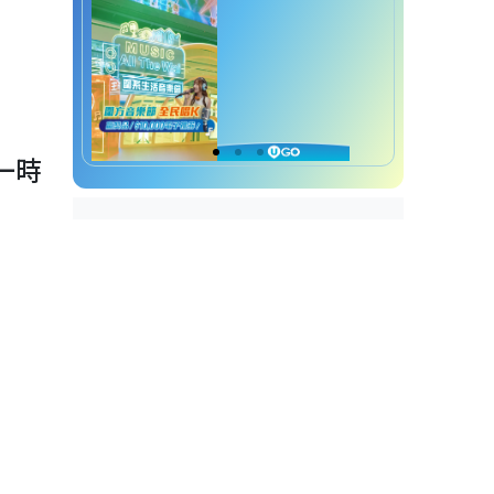
兒童防曬推介2.
Coppertone Water Babies
Lotion SPF 50
兒童防曬推介3. La Roche-
Posay Anthelios Kids SPF
50
第一時
兒童防曬推介4. Seba Med
Multi Protect Sun Lotion
SPF50
兒童防曬推介5. Cancer
Council Kids Sunscreen
SPF50 Plus
兒童防曬推介6. Mustela
Very High Protection Sun
Lotion SPF50