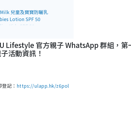
ht Milk 兒童及寶寶防曬乳
es Lotion SPF 50
os Kids SPF 50
t Sun Lotion SPF50
nscreen SPF50 Plus
ifestyle 官方親子 WhatsApp 群組，
ection Sun Lotion SPF50
親子活動資訊！
即登記：
https://ulapp.hk/z6pol