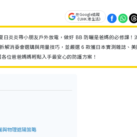
在Google追蹤
《UHK 港生活》
？夏日炎炎帶小朋友戶外放電，做好 BB 防曬是爸媽的必修課！
拆解消委會選購與用量技巧，並嚴選 6 款獲日本實測雜誌、美
幫各位爸爸媽媽輕鬆入手最安心的防護方案！
曬與物理遮陽策略