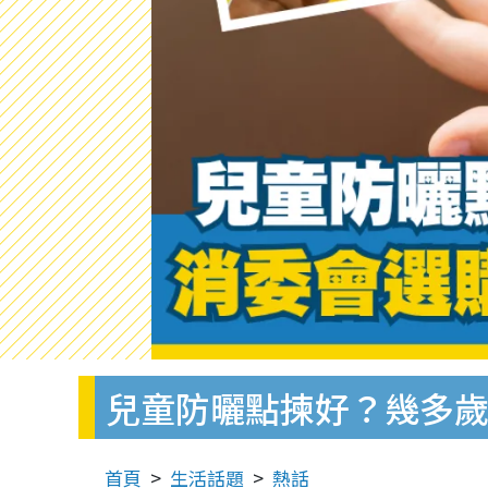
兒童防曬點揀好？幾多歲
首頁
生活話題
熱話