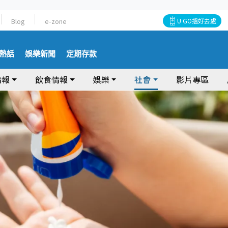
Blog
e-zone
U GO搵好去處
熱話
娛樂新聞
定期存款
情報
飲食情報
娛樂
社會
影片專區