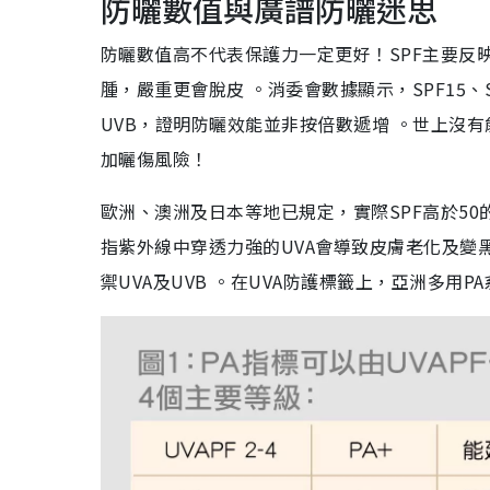
防曬數值與廣譜防曬迷思
防曬數值高不代表保護力一定更好！SPF主要反
腫，嚴重更會脫皮 。消委會數據顯示，SPF15、SPF
UVB，證明防曬效能並非按倍數遞增 。世上沒
加曬傷風險！
歐洲、澳洲及日本等地已規定，實際SPF高於50的
指紫外線中穿透力強的UVA會導致皮膚老化及變
禦UVA及UVB 。在UVA防護標籤上，亞洲多用