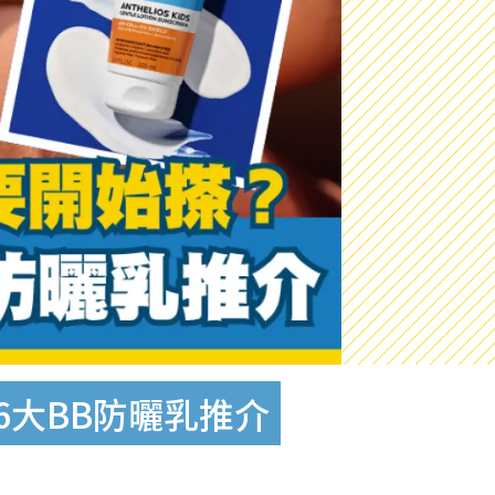
6大BB防曬乳推介