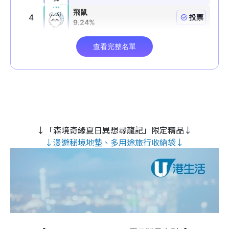
↓「森境奇緣夏日異想尋龍記」限定精品↓
↓漫遊秘境地墊、多用途旅行收納袋↓