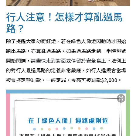
行人注意！怎樣才算亂過馬
路？
除了提醒大家勿衝紅燈，若在綠色人像燈閃動時才開始
踏出馬路，亦算亂過馬路。如果過馬路走到一半時燈號
開始閃爍，
請盡快走到對面或停留於安全島上。
法例上
的對行人亂過馬路的定義非常嚴謹，如行人違規會當場
被票控定額罰款，
一經定罪，最高可被
罰款
$2,000。