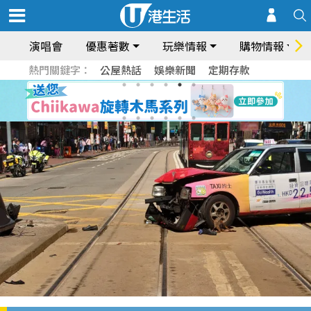
演唱會
優惠著數
玩樂情報
購物情報
熱門關鍵字：
公屋熱話
娛樂新聞
定期存款