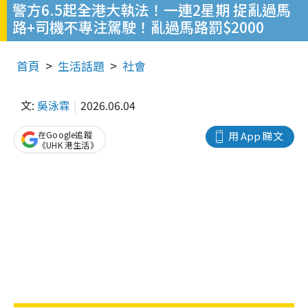
警方6.5起全港大執法！一連2星期 捉亂過馬
路+司機不專注駕駛！亂過馬路罰$2000
首頁
生活話題
社會
文:
吳泳霖
2026.06.04
在Google追蹤
用 App 睇文
《UHK 港生活》