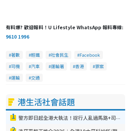
有料爆? 歡迎報料！U Lifestyle WhatsApp 報料專線:
9610 1996
著數
輕鐵
社會民生
Facebook
司機
汽車
運輸署
香港
罪案
運輸
交通
港生活社會話題
1
警方即日起全港大執法！捉行人亂過馬路+司機不專注駕駛！亂過馬路罰$2000
2