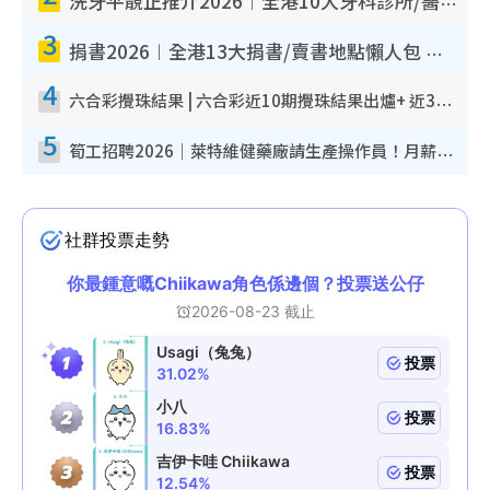
洗牙平靚正推介2026︱全港10大牙科診所/醫院懶人包 夜診至8點/鎮靜潔牙/醫療券適用
3
捐書2026︱全港13大捐書/賣書地點懶人包 二手課本最高$150＋舊書換免費咖啡/戲票
4
六合彩攪珠結果 | 六合彩近10期攪珠結果出爐+ 近30期最旺熱門中獎號碼
5
筍工招聘2026｜萊特維健藥廠請生產操作員！月薪高達$1.7萬 冷氣廠房/五天工作/保證雙糧