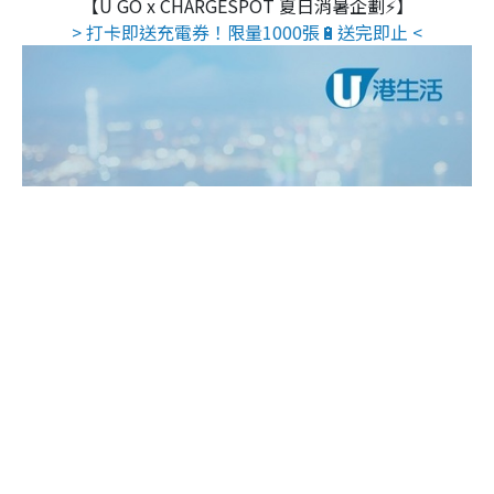
【U GO x CHARGESPOT 夏日消暑企劃⚡】
> 打卡即送充電券！限量1000張🔋送完即止 <