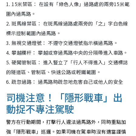
1. 15米禁區： 在設有「綠色人像」過路處的兩旁15米範
圍內過馬路。
2. 斑馬線禁區： 在斑馬線過路處兩旁的「之」字白色線
標示控制範圍內過馬路。
3. 無視交通燈號： 不遵守交通燈號指示橫過馬路。
4. 攀越欄杆： 攀越或穿過馬路中央的分隔帶進入車路。
5. 硬闖管制區： 進入豎立了「行人不得進入」交通標誌
的隧道區、管制區、快速公路或輕鐵範圍。
6. 疏忽過路： 過馬路時疏忽地危害自己或他人的安全
司機注意！「隱形戰車」出
動捉不專注駕駛
警方在行動期間，打擊行人違法過馬路外，同時重點加
強「隱形戰車」巡邏。如果司機在駕車時沒有適當謹慎