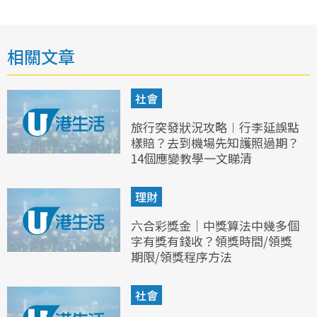
相關文章
社會
旅行突發狀況攻略︱行李延誤點
樣賠？去到機場先知護照過期？
14個應變教學一文睇清
理財
六合彩獎金｜中獎算法中幾多個
字有獎有錢收？領獎時間/領獎
期限/領獎程序方法
社會