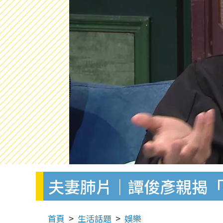
夫妻肺片｜譚俊彥親揭「
首頁
生活話題
娛樂