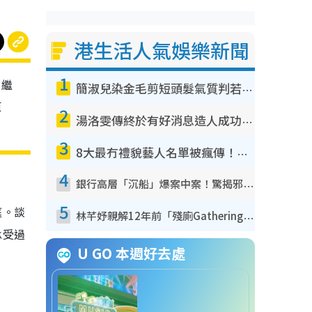
港生活人氣娛樂新聞
1
）繼
簡淑兒染金毛剪短頭髮氣質判若兩人！嚇壞老公麥大力都認唔出：「你做咩事？」
原
2
湯洛雯傳終於有好消息造人成功！兩大細節曝孕味極濃惹猜測：大肚婆先會咁！
3
8大最冇禮貌藝人名單被瘋傳！網民揭發明星真面目 一致數臭呢位係無品天花板？
4
銀行高層「沉船」爆案中案！驚揭邪教洗腦操控賣淫被吞600萬 幕後黑手講多錯多
5
庭。談
林芊妤親解12年前「殘廁Gathering」真相！高層解約一句話重創尊嚴至今拒返TVB
承受過
U GO 本週好去處