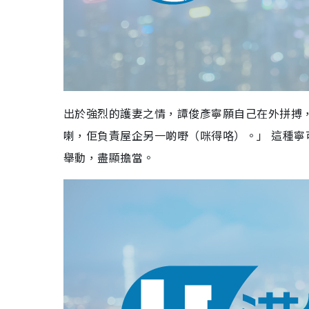
出於強烈的護妻之情，譚俊彥寧願自己在外拼搏
喇，佢負責屋企另一啲嘢（咪得咯）。」 這種
舉動，盡顯擔當。