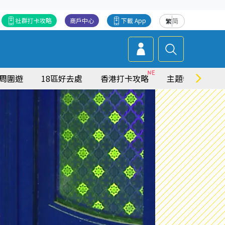
社群打卡攻略
商戶中心
下載 App
繁
简
周圍遊
18區好去處
香港打卡攻略
主題特集