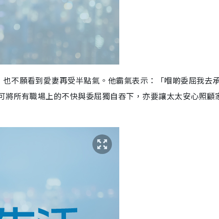
，也不願看到愛妻再受半點氣。他霸氣表示：「嗰啲委屈我去
寧可將所有職場上的不快與委屈獨自吞下，亦要讓太太安心照顧