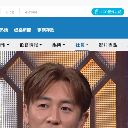
Blog
e-zone
U GO搵好去處
熱話
娛樂新聞
定期存款
情報
飲食情報
娛樂
社會
影片專區