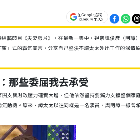
在Google追蹤
《UHK 港生活》
綫綜藝節目《夫妻肺片》，在最新一集中，視帝譚俊彥（阿譚
狂魔」式的霸氣宣言，分享自己堅決不讓太太外出工作的深情
：那些委屈我去承受
濟開支與財政壓力確實大增，但他依然堅持要獨力支撐整個家
霸氣動機。原來，譚太太以往同樣是一名演員，與阿譚一樣曾