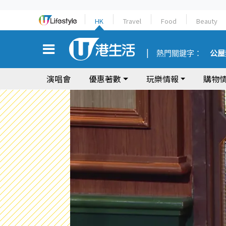
HK
Travel
Food
Beauty
熱門關鍵字：
公屋
演唱會
優惠著數
玩樂情報
購物