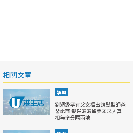
相關文章
娛樂
劉穎鏇罕有父女檔出鏡髮型師爸
爸露面 親曝媽媽留美國感人真
相無奈分隔兩地