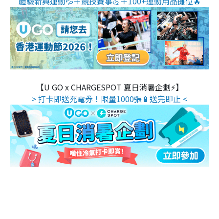
體驗新興運動💦＋競技賽事💪＋100+運動用品攤位🔥
【U GO x CHARGESPOT 夏日消暑企劃⚡】
> 打卡即送充電券！限量1000張🔋送完即止 <