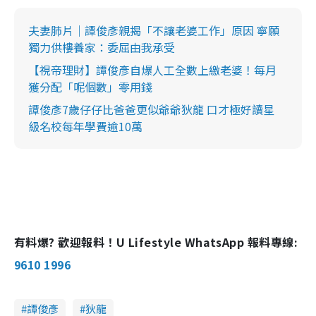
夫妻肺片｜譚俊彥親揭「不讓老婆工作」原因 寧願
獨力供樓養家：委屈由我承受
【視帝理財】譚俊彥自爆人工全數上繳老婆！每月
獲分配「呢個數」零用錢
譚俊彥7歲仔仔比爸爸更似爺爺狄龍 口才極好讀星
級名校每年學費逾10萬
有料爆? 歡迎報料！U Lifestyle WhatsApp 報料專線:
9610 1996
譚俊彥
狄龍