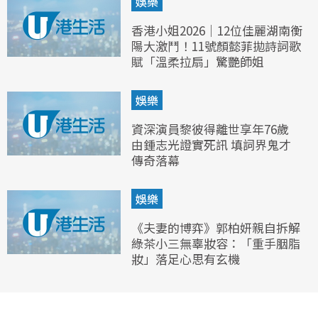
娛樂
香港小姐2026｜12位佳麗湖南衡
陽大激鬥！11號顏懿菲拋詩詞歌
賦「溫柔拉扇」驚艷師姐
娛樂
資深演員黎彼得離世享年76歲
由鍾志光證實死訊 填詞界鬼才
傳奇落幕
娛樂
《夫妻的博弈》郭柏妍親自拆解
綠茶小三無辜妝容：「重手胭脂
妝」落足心思有玄機