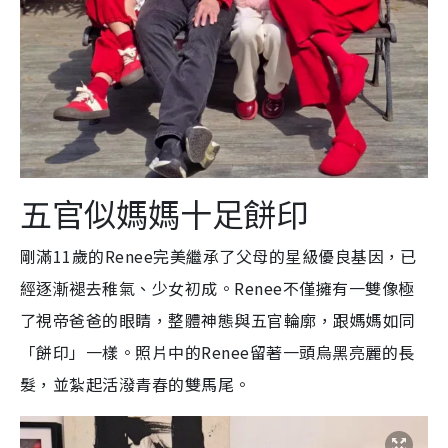
五官似媽媽十足餅印
剛滿11歲的Renee完美繼承了父母的星級優良基因，已
經逐漸褪去稚氣、少女初成。Renee不僅擁有一雙像極
了視帝爸爸的眼睛，整體神態與五官輪廓，跟媽媽如同
「餅印」一樣。照片中的Renee留著一頭烏黑亮麗的長
髮，並紮起活潑青春的雙馬尾。