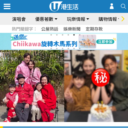
演唱會
優惠著數
玩樂情報
購物情報
熱門關鍵字：
公屋熱話
娛樂新聞
定期存款