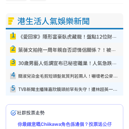
港生活人氣娛樂新聞
1
《愛回家》隱形富豪臥虎藏龍！盤點12位財氣逼人的有錢藝人：呢位靚女3億身家唔憂做
2
葉蒨文拍拖一周年親自否認情侶關係？！被質疑感情造假竟稱GM「普通同事」
3
30歲男藝人低調宣布已秘密離巢！人氣急跌變失蹤人口︰「這幾年過得並不容易」
4
簡淑兒染金毛剪短頭髮氣質判若兩人！嚇壞老公麥大力都認唔出：「你做咩事？」
5
TVB新聞主播陳嘉欣鏡頭前罕有失守！遭林超英一句說話突襲嚇親當場大笑