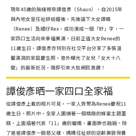
現年45歲的無綫視帝譚俊彥（Shaun），自2015年
與內地女星任祉妍結婚後，先後誕下大女譚晴
（Renee）及細仔Rex，成功湊成一個「好」字，一
家四口生活向來幸福美滿。日前正值大女Renee的
11歲生日，譚俊彥亦特別在社交平台分享了多張溫
馨滿瀉的家庭慶生照，意外曝光了女兒「女大十八
變」的最新近況，隨即引來大批網民激讚！
譚俊彥晒一家四口全家福
從譚俊彥上載的相片可見，一家人齊聚為Renee慶祝11
歲生日。照片中，全家人圍繞著一個精緻的蜂蜜主題蛋
糕，上面插著代表「11」歲的蠟燭，畫面樂也融融。除
了爸爸譚俊彥一臉慈父樣、媽媽任祉妍的逆齡美貌保養