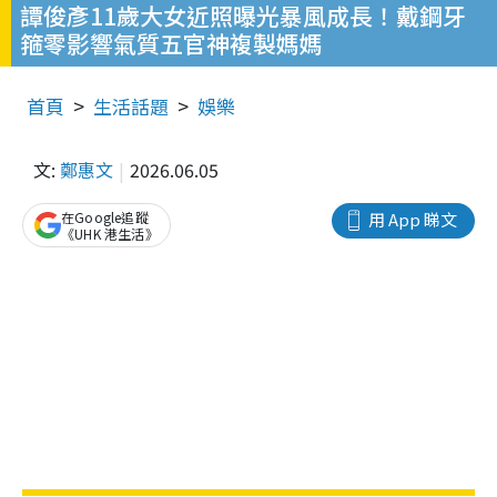
譚俊彥11歲大女近照曝光暴風成長！戴鋼牙
箍零影響氣質五官神複製媽媽
首頁
生活話題
娛樂
文:
鄭惠文
2026.06.05
在Google追蹤
用 App 睇文
《UHK 港生活》