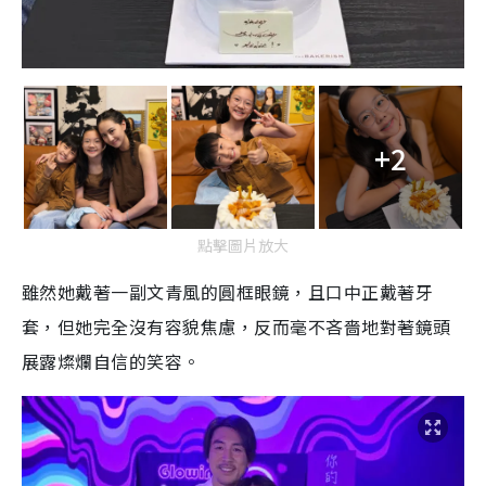
+2
點擊圖片放大
雖然她戴著一副文青風的圓框眼鏡，且口中正戴著牙
套，但她完全沒有容貌焦慮，反而毫不吝嗇地對著鏡頭
展露燦爛自信的笑容。