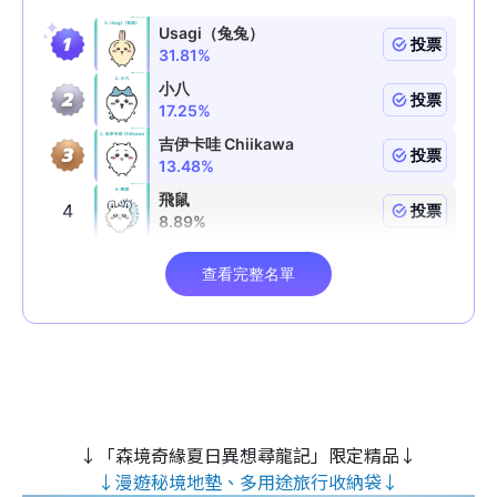
↓「森境奇緣夏日異想尋龍記」限定精品↓
↓漫遊秘境地墊、多用途旅行收納袋↓