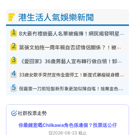
港生活人氣娛樂新聞
1
8大最冇禮貌藝人名單被瘋傳！網民揭發明星真面目 一致數臭呢位係無品天花板？
2
葉蒨文拍拖一周年親自否認情侶關係？！被質疑感情造假竟稱GM「普通同事」
3
《愛回家》36歲男藝人宣布轉行做白領！卸下藝人身份回歸素人平淡生活
4
33歲女歌手突然宣佈全面停工！斷崖式暴瘦疑身體亮紅燈！聲明曝︰將暫時淡出
5
倪嘉雯一刀剪短髮新形象更加似陳自瑤！捨棄金色長髮造型氣質大變超驚喜