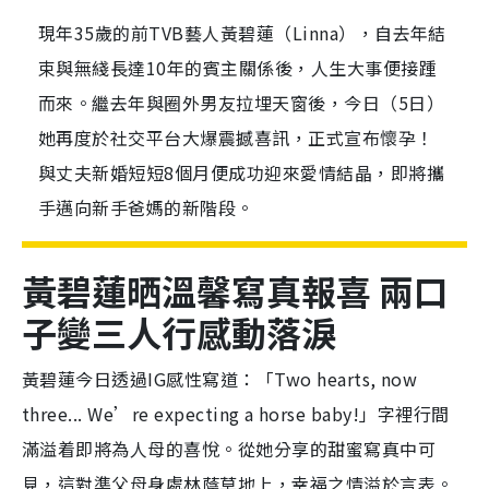
現年35歲的前TVB藝人黃碧蓮（Linna），自去年結
束與無綫長達10年的賓主關係後，人生大事便接踵
而來。繼去年與圈外男友拉埋天窗後，今日（5日）
她再度於社交平台大爆震撼喜訊，正式宣布懷孕！
與丈夫新婚短短8個月便成功迎來愛情結晶，即將攜
手邁向新手爸媽的新階段。
黃碧蓮晒溫馨寫真報喜 兩口
子變三人行感動落淚
黃碧蓮今日透過IG感性寫道：「Two hearts, now
three... We’re expecting a horse baby!」字裡行間
滿溢着即將為人母的喜悅。從她分享的甜蜜寫真中可
見，這對準父母身處林蔭草地上，幸福之情溢於言表。