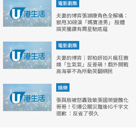
電影劇集
夫妻的博弈張頴康角色全解構：
狠甩30磅演「媽寶渣男」 肢體
搞笑獲讚有周星馳底蘊
電影劇集
夫妻的博弈｜郭柏妍拍片瘋狂撒
嬌「生氣氣」反差萌！戲外開戰
高海寧不為所動笑翻網民
娛樂
張與辰被怒轟致敬張國榮變醜化
哥哥！引爆公關災難後IG千字文
道歉 ：反省了很久