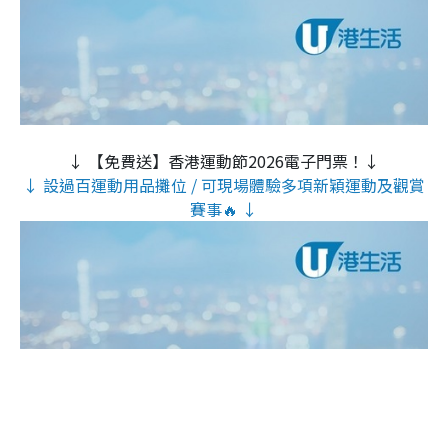
↓ 【免費送】香港運動節2026電子門票！↓
↓ 設過百運動用品攤位 / 可現場體驗多項新穎運動及觀賞
賽事🔥 ↓