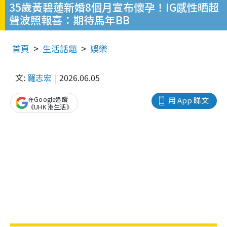
35歲黃碧蓮新婚8個月宣布懷孕！IG感性晒超
聲波照報喜：期待馬年BB
首頁
生活話題
娛樂
文:
羅志宏
2026.06.05
在Google追蹤
用 App 睇文
《UHK 港生活》