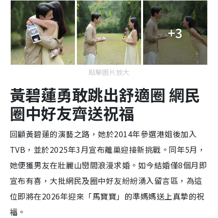
+3
點擊圖片放大
黃碧蓮勇敢跳出舒適圈 網民
圈中好友齊送祝福
回顧黃碧蓮的演藝之路，她於2014年參選港姐後加入
TVB，並於2025年3月宣布離巢迎接新挑戰。同年5月，
她便獲男友在壯麗山巒間浪漫求婚。如今結婚僅8個月即
宣布有喜，大批網民及圈中好友紛紛湧入留言區，為這
位即將在2026年迎來「馬寶寶」的準媽媽送上真摯的祝
福。