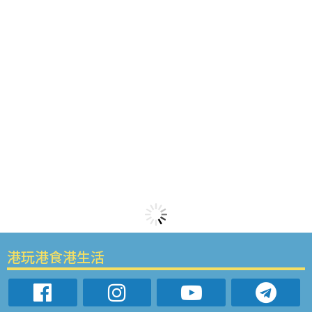
港玩港食港生活