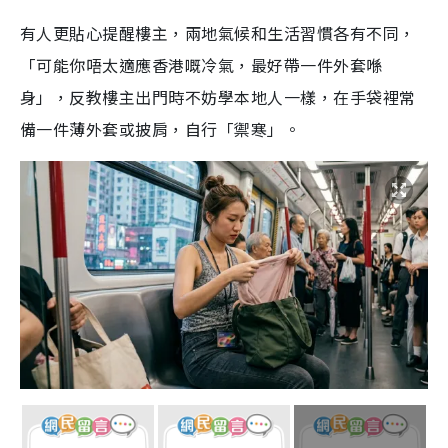
有人更貼心提醒樓主，兩地氣候和生活習慣各有不同，
「可能你唔太適應香港嘅冷氣，最好帶一件外套喺
身」，反教樓主出門時不妨學本地人一樣，在手袋裡常
備一件薄外套或披肩，自行「禦寒」。