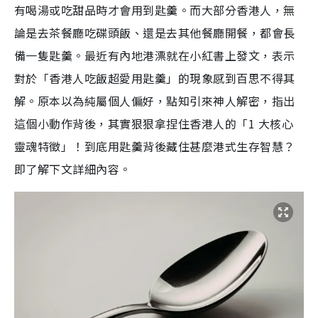
有喝湯或吃甜品時才會用到匙羹。而大部分香港人，無
論是去茶餐廳吃碟頭飯、還是去其他餐廳開餐，都會長
備一隻匙羹。最近有內地港漂就在小紅書上發文，表示
對於「香港人吃飯超愛用匙羹」的現象感到百思不得其
解。原本以為純屬個人偏好，點知引來神人解密，指出
這個小動作背後，其實狠狠拿捏住香港人的「1 大核心
靈魂特徵」！到底用匙羹背後藏住甚麼港式生存智慧？
即了解下文詳細內容。