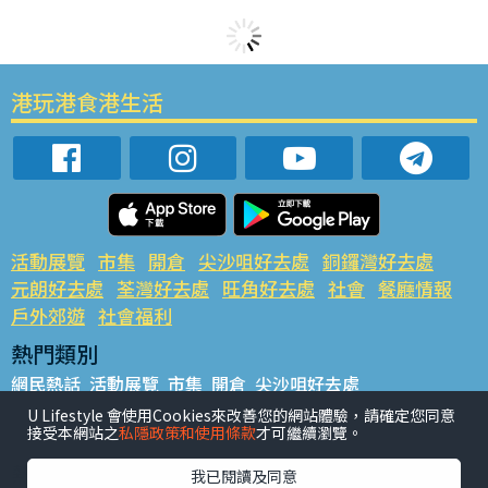
港玩港食港生活
活動展覽
市集
開倉
尖沙咀好去處
銅鑼灣好去處
元朗好去處
荃灣好去處
旺角好去處
社會
餐廳情報
戶外郊遊
社會福利
熱門類別
網民熱話
活動展覽
市集
開倉
尖沙咀好去處
銅鑼灣好去處
元朗好去處
荃灣好去處
旺角好去處
社會
U Lifestyle 會使用Cookies來改善您的網站體驗，請確定您同意
接受本網站之
私隱政策和使用條款
才可繼續瀏覽。
餐廳情報
戶外郊遊
熱門標籤
我已閱讀及同意