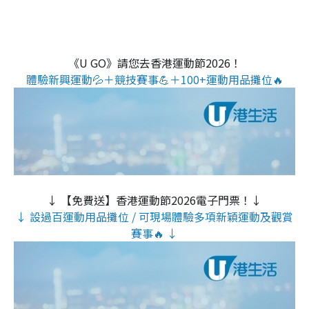
《U GO》請您去香港運動節2026！
體驗新興運動💦＋競技賽事💪＋100+運動用品攤位🔥
↓ 【免費送】香港運動節2026電子門票！↓
↓ 設過百運動用品攤位 / 可現場體驗多項新穎運動及觀賞
賽事🔥 ↓