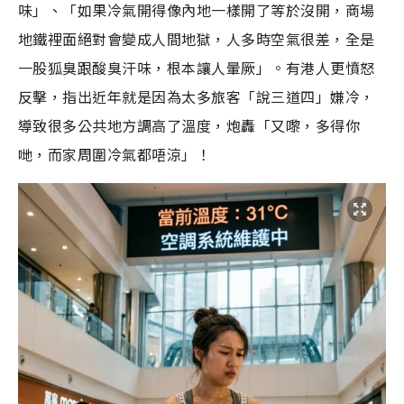
味」、「如果冷氣開得像內地一樣開了等於沒開，商場
地鐵裡面絕對會變成人間地獄，人多時空氣很差，全是
一股狐臭跟酸臭汗味，根本讓人暈厥」。有港人更憤怒
反擊，指出近年就是因為太多旅客「說三道四」嫌冷，
導致很多公共地方調高了溫度，炮轟「又嚟，多得你
哋，而家周圍冷氣都唔涼」！