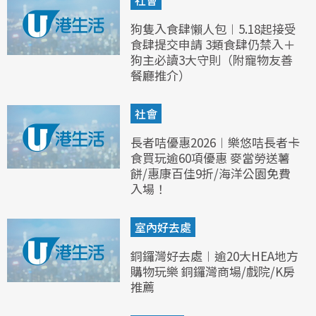
狗隻入食肆懶人包︱5.18起接受
食肆提交申請 3類食肆仍禁入＋
狗主必讀3大守則（附寵物友善
餐廳推介）
社會
長者咭優惠2026︱樂悠咭長者卡
食買玩逾60項優惠 麥當勞送薯
餅/惠康百佳9折/海洋公園免費
入場！
室內好去處
銅鑼灣好去處︱逾20大HEA地方
購物玩樂 銅鑼灣商場/戲院/K房
推薦