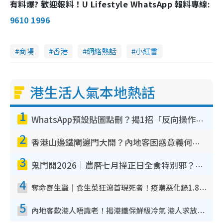
有料爆? 歡迎報料！U Lifestyle WhatsApp 報料專線:
9610 1996
商場
香港
網絡熱話
小紅書
港生活人氣本地熱話
1
WhatsApp預設貼圖點刪？揭1招「反向操作」還原簡潔介面 附3步實測教學
2
香港山邊鐵閘邊門大開？內地客困惑意義何在！網民神回覆：呢種叫法理性防禦
3
鬼門開2026｜農曆七月撞正日全食特別邪？專家警告切忌做一事！揭4大禁忌+2招保平安
4
奪命寄生蟲｜食生菜狂瀉首現死者！疫潮惡化錄1.8萬宗病例 揭洗菜3大謬誤
5
內地客歎港人唔識老！揭港鐵保鮮級冷氣 港人求放過：咪投訴