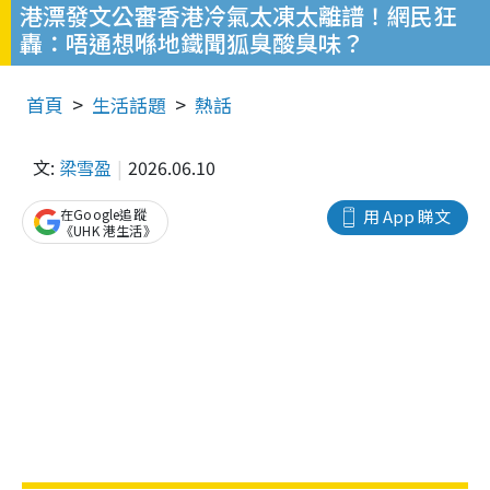
港漂發文公審香港冷氣太凍太離譜！網民狂
轟：唔通想喺地鐵聞狐臭酸臭味？
首頁
生活話題
熱話
文:
梁雪盈
2026.06.10
在Google追蹤
用 App 睇文
《UHK 港生活》