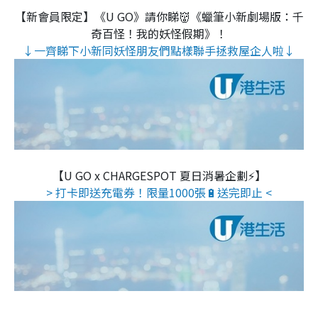
【新會員限定】《U GO》請你睇👹《蠟筆小新劇場版：千
奇百怪！我的妖怪假期》！
↓一齊睇下小新同妖怪朋友們點樣聯手拯救屋企人啦↓
【U GO x CHARGESPOT 夏日消暑企劃⚡】
> 打卡即送充電券！限量1000張🔋送完即止 <