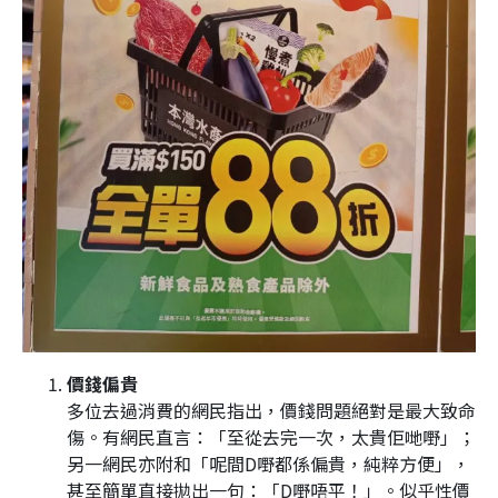
價錢偏貴
多位去過消費的網民指出，價錢問題絕對是最大致命
傷。有網民直言：「至從去完一次，太貴佢哋嘢」；
另一網民亦附和「呢間D嘢都係偏貴，純粹方便」，
甚至簡單直接拋出一句：「D嘢唔平！」。似乎性價