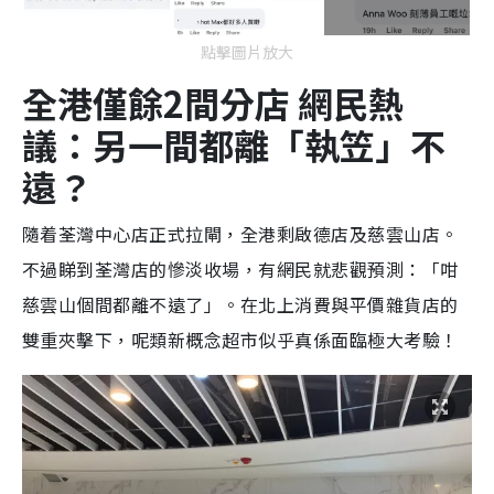
點擊圖片放大
全港僅餘2間分店 網民熱
議：另一間都離「執笠」不
遠？
隨着荃灣中心店正式拉閘，全港剩啟德店及慈雲山店。
不過睇到荃灣店的慘淡收場，有網民就悲觀預測：「咁
慈雲山個間都離不遠了」。在北上消費與平價雜貨店的
雙重夾擊下，呢類新概念超市似乎真係面臨極大考驗！