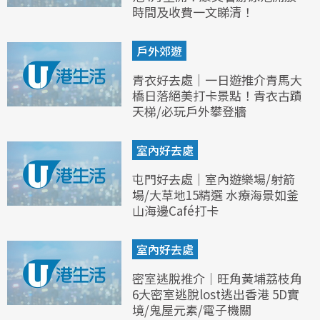
時間及收費一文睇清！
戶外郊遊
青衣好去處｜一日遊推介青馬大
橋日落絕美打卡景點！青衣古蹟
天梯/必玩戶外攀登牆
室內好去處
屯門好去處｜室內遊樂場/射箭
場/大草地15精選 水療海景如釜
山海邊Café打卡
室內好去處
密室逃脫推介｜旺角黃埔荔枝角
6大密室逃脫lost逃出香港 5D實
境/鬼屋元素/電子機關