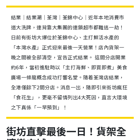
結業｜結業潮｜荃灣｜荃錦中心｜近年本地消費市
道大洗牌，連背靠大集團的連鎖超市都難逃一劫！
日前有街坊大爆位於荃錦中心、主打鮮活水產的
「本灣水產」正式迎來最後一天營業！店內貨架一
晚之間被全部清空，宣告正式結業。 這間分店開業
約6年，當初進駐時以「主打海鮮、即買即煮」美食
廣場一條龍概念成功打響名堂。隨着荃灣店結業，
全港僅餘下2間分店。消息一出，隨即引來街坊瘋狂
「食花生」，更毫不留情列出4大死因，直言大環境
之下真係「一早預到」！
街坊直擊最後一日！貨架全