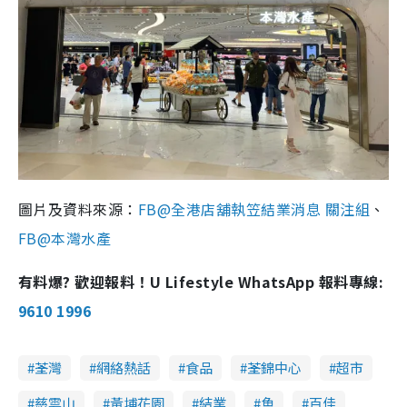
圖片及資料來源：
FB@全港店舖執笠結業消息 關注組
、
FB@本灣水產
有料爆? 歡迎報料！U Lifestyle WhatsApp 報料專線:
9610 1996
荃灣
網絡熱話
食品
荃錦中心
超市
慈雲山
黃埔花園
結業
魚
百佳