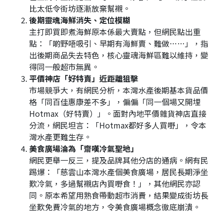
比太低令街坊逐漸放棄幫襯。
後期靈魂海鮮消失、定位模糊
主打即買即煮海鮮原本係最大賣點，但網民點出重
點：「啲野唔吸引、早期有海鮮賣、難做……」，指
出後期商品失去特色，核心靈魂海鮮區難以維持，變
得同一般超市無異。
平價神店「好特賣」近距離狙擊
市場競爭大，有網民分析，本灣水產後期基本貨品價
格「同百佳惠康差不多」，偏偏「同一個場又開埋
Hotmax（好特賣）」。面對內地平價雜貨神店直接
分流，網民坦言：「Hotmax都好多人買嘢」，令本
灣水產更難生存。
美食廣場淪為「齋嘆冷氣聖地」
網民更舉一反三，提及品牌其他分店的通病。網有民
踢爆：「慈雲山本灣水產個美食廣場，居民長期淨坐
歎冷氣，多過幫襯店內買嘢食！」，其他網民亦認
同。原本希望用熟食帶動超市消費，結果變成街坊長
坐歎免費冷氣的地方，令美食廣場概念徹底崩潰。