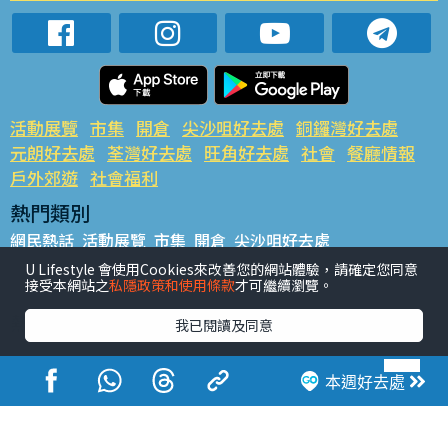
活動展覽
市集
開倉
尖沙咀好去處
銅鑼灣好去處
元朗好去處
荃灣好去處
旺角好去處
社會
餐廳情報
戶外郊遊
社會福利
熱門類別
網民熱話
活動展覽
市集
開倉
尖沙咀好去處
銅鑼灣好去處
元朗好去處
荃灣好去處
旺角好去處
社會
U Lifestyle 會使用Cookies來改善您的網站體驗，請確定您同意
接受本網站之
私隱政策和使用條款
才可繼續瀏覽。
餐廳情報
戶外郊遊
熱門標籤
我已閱讀及同意
#UGO搵好去處
#人氣活動推介
#美食社群熱話
#親子玩樂好去處
#ULifestyle應用程式
#限時搶
本週好去處
#UJetso禮物放送
#ULifestyle商戶中心
#著數
#網絡熱話
香港經濟日報版權所有©2026