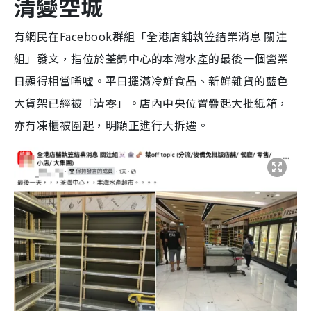
清變空城
有網民在Facebook群組「全港店舖執笠結業消息 關注
組」發文，指位於荃錦中心的本灣水產的最後一個營業
日顯得相當唏噓。平日擺滿冷鮮食品、新鮮雜貨的藍色
大貨架已經被「清零」。店內中央位置疊起大批紙箱，
亦有凍櫃被圍起，明顯正進行大拆遷。