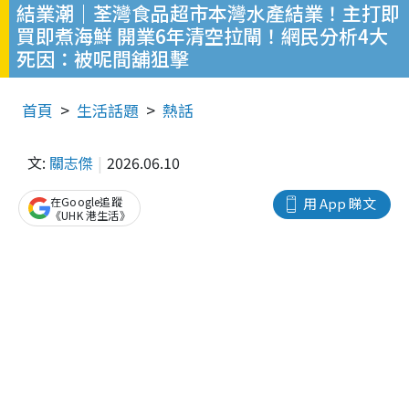
結業潮｜荃灣食品超市本灣水產結業！主打即
買即煮海鮮 開業6年清空拉閘！網民分析4大
死因：被呢間舖狙擊
首頁
生活話題
熱話
文:
關志傑
2026.06.10
在Google追蹤
用 App 睇文
《UHK 港生活》