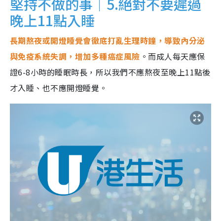
堅持不做的事｜5.絕對不要遲過
晚上11點入睡
長期熬夜或開燈睡覺會徹底打亂生理時鐘，導致內分泌
與免疫系統失調，增加多種癌症風險
。而成人每天應保
證6-8小時的睡眠時長，所以我們不應熬夜至晚上11點後
才入睡、也不應開燈睡覺。