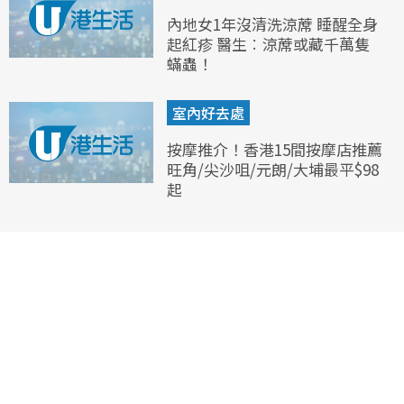
內地女1年沒清洗涼蓆 睡醒全身
起紅疹 醫生︰涼蓆或藏千萬隻
蟎蟲！
室內好去處
按摩推介！香港15間按摩店推薦
旺角/尖沙咀/元朗/大埔最平$98
起