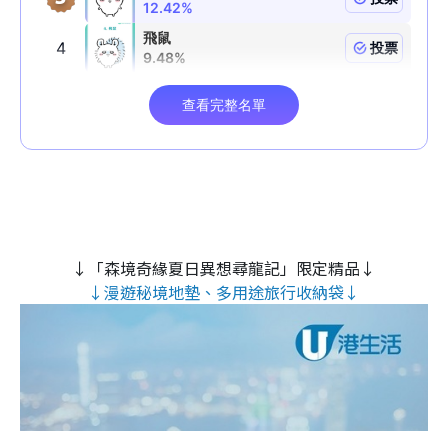
↓「森境奇緣夏日異想尋龍記」限定精品↓
↓漫遊秘境地墊、多用途旅行收納袋↓