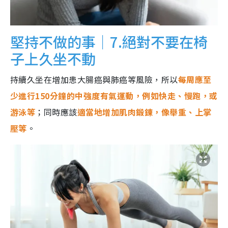
堅持不做的事｜7.絕對不要在椅
子上久坐不動
持續久坐在增加患大腸癌與肺癌等風險，所以
每周應至
少進行150分鐘的中強度有氣運動，例如快走、慢跑，或
游泳等
；同時應該
適當地增加肌肉鍛鍊，像舉重、上掌
壓等
。