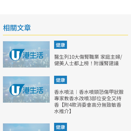
相關文章
健康
醫生列10大傷腎職業 家庭主婦/
健美人士都上榜！附護腎建議
健康
香水噴法︱香水噴頸恐傷甲狀腺
專家教香水改噴3部位安全又持
香【附4款消委會高分無致敏香
水推介】
健康