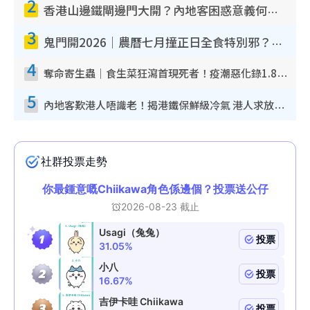
2
香港山邊鐵閘邊門大開？內地客困惑意義何在！網民神回覆：呢種叫法理性防禦
3
鬼門開2026｜農曆七月撞正日全食特別邪？專家警告切忌做一事！揭4大禁忌+2招保平安
4
奪命寄生蟲｜食生菜狂瀉首現死者！疫潮惡化錄1.8萬宗病例 揭洗菜3大謬誤
5
內地客歎港人唔識老！揭港鐵保鮮級冷氣 港人求放過：咪投訴