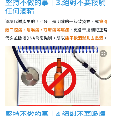
堅持不做的事｜3.絕對不要接觸
任何酒精
酒精代謝產生的「乙醛」是明確的一級致癌物，或
會引
致口腔癌、咽喉癌，或肝癌等癌症
，更會干擾細胞正常
代謝並破壞DNA修復機制。所以
能不飲酒就別去飲酒
。
堅持不做的事｜4.絕對不要吸煙