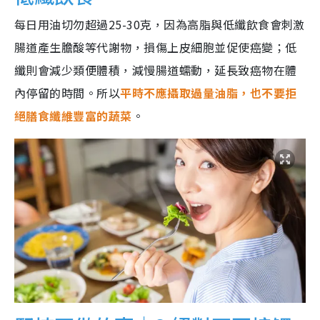
每日用油切勿超過25-30克，因為高脂與低纖飲食會刺激
腸道產生膽酸等代謝物，損傷上皮細胞並促使癌變；低
纖則會減少類便體積，減慢腸道蠕動，延長致癌物在體
內停留的時間。所以
平時不應攝取過量油脂，也不要拒
絕膳食纖維豐富的蔬菜
。