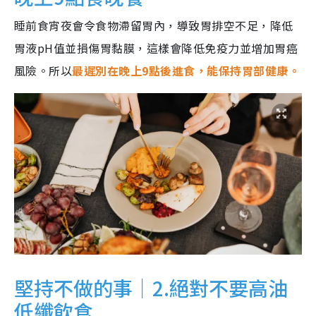
睡前食宵夜會令食物滯留胃內，導致胃排空不足，降低
胃液pH值並損傷胃黏膜，這樣會降低免疫力並增加胃癌
風險。所以
最遲別在晚上9點後進食，能保持胃部健康。
堅持不做的事｜2.絕對不要高油
低纖飲食