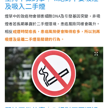
及吸入二手煙
煙草中的致癌物會損害細胞DNA及引發基因突變，非吸
煙者若長期暴露於二手煙環境，患癌風險同樣會飆升。
相反
戒煙時間愈長，患癌風險便會降得愈多，所以別再
吸煙及遠離二手煙是關鍵的行為。