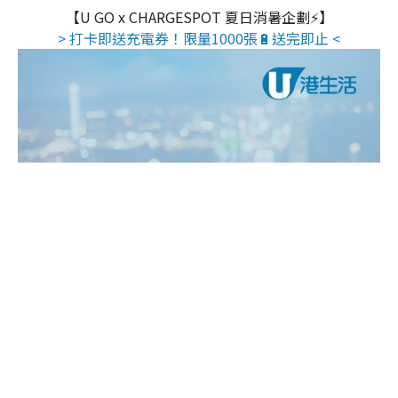
【U GO x CHARGESPOT 夏日消暑企劃⚡】
> 打卡即送充電券！限量1000張🔋送完即止 <