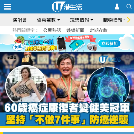
演唱會
優惠著數
玩樂情報
購物情報
熱門關鍵字：
公屋熱話
娛樂新聞
定期存款