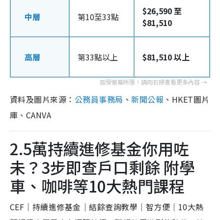
$26,590 至
中層
第10至33點
$81,510
高層
第33點以上
$81,510 以上
資料及圖片來源：
公務員事務局
、
新聞公報
、HKET圖片
庫、CANVA
2.5萬持續進修基金你用咗
未？3步即查戶口剩餘 附學
車、咖啡等10大熱門課程
CEF｜持續進修基金｜結餘查詢教學｜智方便｜10大熱