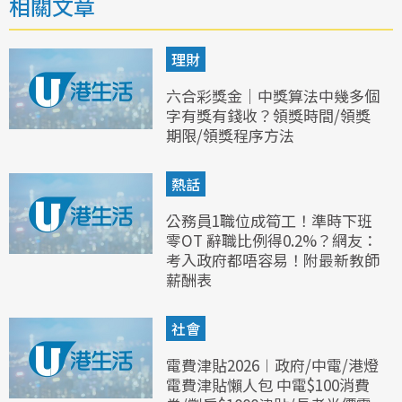
相關文章
理財
六合彩獎金｜中獎算法中幾多個
字有獎有錢收？領獎時間/領獎
期限/領獎程序方法
熱話
公務員1職位成筍工！準時下班
零OT 辭職比例得0.2%？網友：
考入政府都唔容易！附最新教師
薪酬表
社會
電費津貼2026︱政府/中電/港燈
電費津貼懶人包 中電$100消費