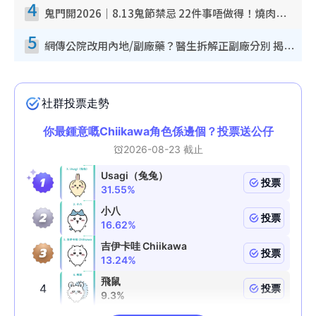
4
鬼門開2026｜8.13鬼節禁忌 22件事唔做得！燒肉、刺身要少食？半夜勿吹口哨/打呢個電話
5
網傳公院改用內地/副廠藥？醫生拆解正副廠分別 揭4類人換藥隨時出事