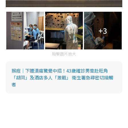
+3
點擊圖片放大
猴痘｜下體潰瘍驚覺中招！43歲確診男曾赴旺角
「胡同」及酒店多人「激戰」 衛生署急尋密切接觸
者