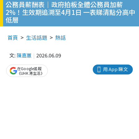
公務員薪酬表｜政府拍板全體公務員加薪
2%！生效期追溯至4月1日 一表睇清點分高中
低層
首頁
生活話題
熱話
文:
陳嘉蕙
2026.06.09
在Google追蹤
用 App 睇文
《UHK 港生活》