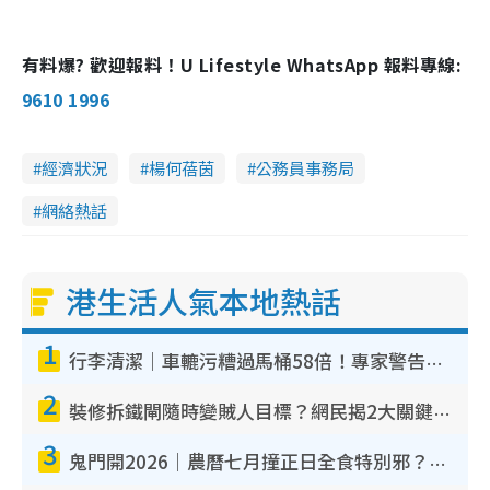
有料爆? 歡迎報料！U Lifestyle WhatsApp 報料專線:
9610 1996
經濟狀況
楊何蓓茵
公務員事務局
網絡熱話
港生活人氣本地熱話
1
行李清潔｜車轆污糟過馬桶58倍！專家警告忌用酒精抹 教1招免污手除菌
2
裝修拆鐵閘隨時變賊人目標？網民揭2大關鍵用途：裝新式等於白裝？附新舊鐵閘分別
3
鬼門開2026｜農曆七月撞正日全食特別邪？專家警告切忌做一事！揭4大禁忌+2招保平安