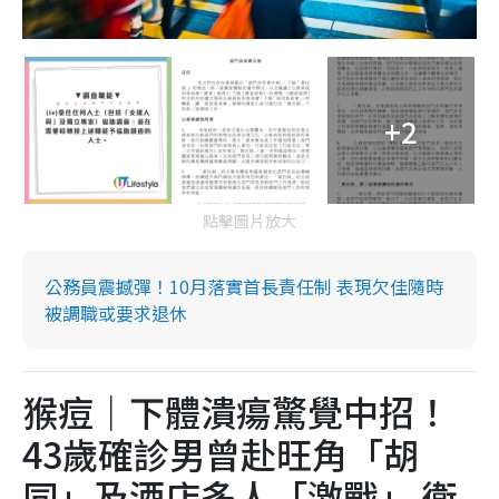
+2
點擊圖片放大
公務員震撼彈！10月落實首長責任制 表現欠佳隨時
被調職或要求退休
猴痘｜下體潰瘍驚覺中招！
43歲確診男曾赴旺角「胡
同」及酒店多人「激戰」 衛