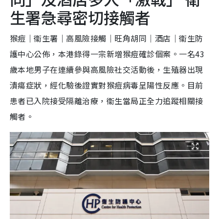
生署急尋密切接觸者
猴痘｜衞生署｜高風險接觸｜旺角胡同｜酒店｜衞生防
護中心公佈，本港錄得一宗新增猴痘確診個案。一名43
歲本地男子在連續參與高風險社交活動後，生殖器出現
潰瘍症狀，經化驗後證實對猴痘病毒呈陽性反應。目前
患者已入院接受隔離治療，衞生當局正全力追蹤相關接
觸者。