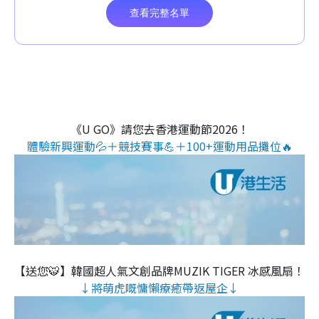
《U GO》請您去香港運動節2026！
體驗新興運動💦＋競技賽事💪＋100+運動用品攤位🔥
【送您🐯】韓國超人氣文創品牌MUZIK TIGER 冰感風扇！
↓將萌虎嘅慵懶療癒帶返屋企↓