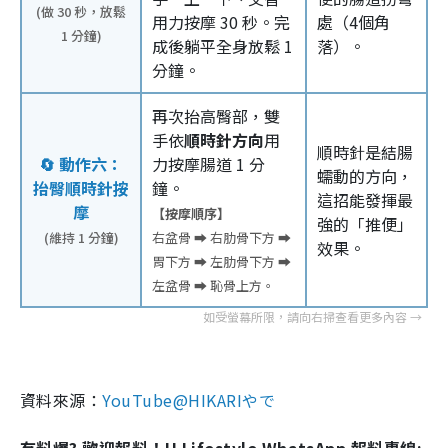
(做 30 秒，放鬆
用力按摩 30 秒。完
處（4個角
1 分鐘)
成後躺平全身放鬆 1
落）。
分鐘。
再次抬高臀部，雙
手依
順時針方向
用
順時針是結腸
🔄 動作六：
力按摩腸道 1 分
蠕動的方向，
抬臀順時針按
鐘。
這招能發揮最
摩
【按摩順序】
強的「推便」
(維持 1 分鐘)
右盆骨 ➡️ 右肋骨下方 ➡️
效果。
胃下方 ➡️ 左肋骨下方 ➡️
左盆骨 ➡️ 恥骨上方。
資料來源：
YouTube@HIKARIやで
有料爆? 歡迎報料！U Lifestyle WhatsApp 報料專線: