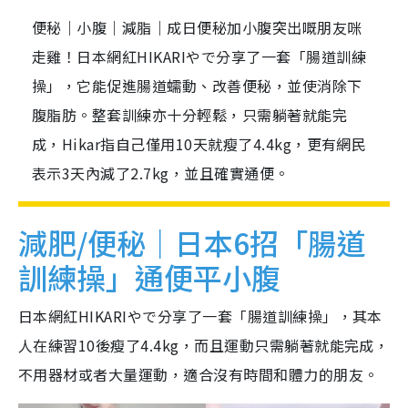
便秘｜小腹｜減脂｜成日便秘加小腹突出嘅朋友咪
走雞！日本網紅HIKARIやで分享了一套「腸道訓練
操」，它能促進腸道蠕動、改善便秘，並使消除下
腹脂肪。整套訓練亦十分輕鬆，只需躺著就能完
成，Hikar指自己僅用10天就瘦了4.4kg，更有網民
表示3天內減了2.7kg，並且確實通便。
減肥/便秘｜日本6招「腸道
訓練操」通便平小腹
日本網紅HIKARIやで分享了一套「腸道訓練操」，其本
人在練習10後瘦了4.4kg，而且運動只需躺著就能完成，
不用器材或者大量運動，適合沒有時間和體力的朋友。