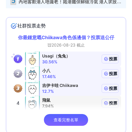
內地客歎港人唔識老！揭港鐵保鮮級冷氣 港人求放過：咪投訴