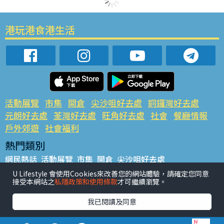
港玩港食港生活
活動展覽
市集
開倉
尖沙咀好去處
銅鑼灣好去處
元朗好去處
荃灣好去處
旺角好去處
社會
餐廳情報
戶外郊遊
社會福利
熱門類別
網民熱話
活動展覽
市集
開倉
尖沙咀好去處
銅鑼灣好去處
元朗好去處
荃灣好去處
旺角好去處
社會
U Lifestyle 會使用Cookies來改善您的網站體驗，請確定您同意
接受本網站之
私隱政策和使用條款
才可繼續瀏覽。
餐廳情報
戶外郊遊
熱門標籤
我已閱讀及同意
#UGO搵好去處
#人氣活動推介
#美食社群熱話