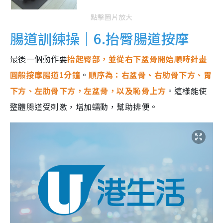
點擊圖片放大
腸道訓練操｜6.抬臀腸道按摩
最後一個動作要
抬起臀部，並從右下盆骨開始順時針畫
圓般按摩腸道1分鐘
。
順序為：右盆骨、右肋骨下方、胃
下方、左肋骨下方，左盆骨，以及恥骨上方
。這樣能使
整體腸道受刺激，增加蠕動，幫助排便。