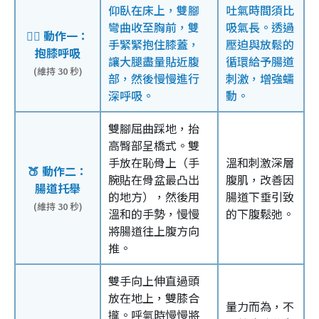
仰臥在床上，雙腳
吐氣時間須比
彎曲收至胸前，雙
吸氣長。透過
🧘‍♂️ 動作一：
手緊緊抱住膝蓋，
壓迫與放鬆的
抱膝呼吸
讓大腿盡量貼近腹
循環給予腸道
(維持 30 秒)
部，然後慢慢進行
刺激，增強蠕
深呼吸。
動。
雙腳屈曲踩地，抬
高臀部呈橋式。雙
手放在恥骨上（手
溫和刺激深層
🍑 動作二：
腕貼在骨盆最凸出
腹肌，改善因
腸道托舉
的地方），然後用
腸道下垂引致
(維持 30 秒)
溫和的手勢，慢慢
的下腹鬆弛。
將腸道往上腹方向
推。
雙手向上伸直過頭
放在地上，雙膝合
量力而為，不
攏。呼氣時慢慢將