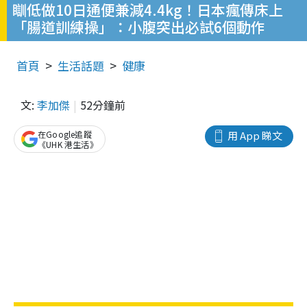
瞓低做10日通便兼減4.4kg！日本瘋傳床上
「腸道訓練操」：小腹突出必試6個動作
首頁
生活話題
健康
文:
李加傑
52分鐘前
在Google追蹤
用 App 睇文
《UHK 港生活》