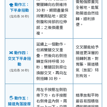
需勉強膝蓋完
🌪️ 動作三：
雙腿轉向右側維持
全著地。能幫
下半身扭動
30 秒，期間盡量保
助腸道自然扭
持雙肩貼地，感受
(左右各 30 秒)
轉，順利排
側腹和背部的拉伸
便。
感；之後換邊重
複。
延續上一個動作，
交叉腿能給予
但將雙腿交叉重
🔀 動作四：
腸道更深層的
疊，然後向右側扭
交叉下半身扭
扭轉刺激，對
轉並保持呼吸 30
動
胃脹、腸道積
秒；雙腿回到原位
氣（放屁）特
(左右各 30 秒)
換腳交叉，再向左
別有效。
側扭轉 30 秒。
用左手按壓左側肋
骨下方，右手按壓
精準放鬆平時
🖐️ 動作五：
右側骨盆內側。兩
最容易囤積宿
腸道角落按摩
手一上一下、交替
便的腸道拐彎