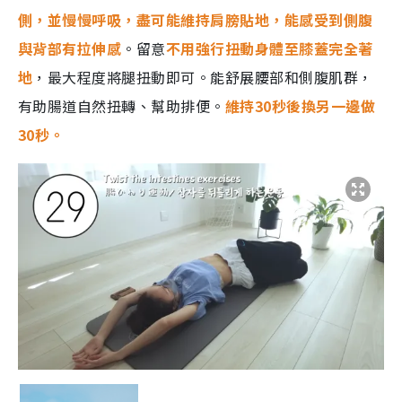
側，並慢慢呼吸，盡可能維持肩膀貼地，能感受到側腹
與背部有拉伸感
。留意
不用強行扭動身體至膝蓋完全著
地
，最大程度將腿扭動即可。能舒展腰部和側腹肌群，
有助腸道自然扭轉、幫助排便。
維持30秒後換另一邊做
30秒。