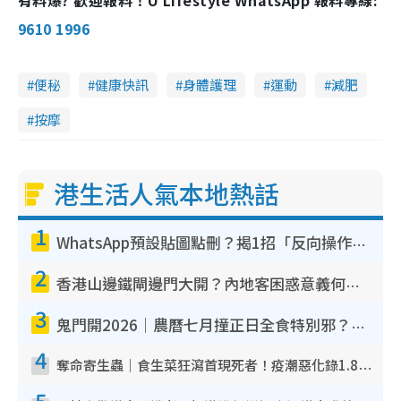
9610 1996
便秘
健康快訊
身體護理
運動
減肥
按摩
港生活人氣本地熱話
1
WhatsApp預設貼圖點刪？揭1招「反向操作」還原簡潔介面 附3步實測教學
2
香港山邊鐵閘邊門大開？內地客困惑意義何在！網民神回覆：呢種叫法理性防禦
3
鬼門開2026｜農曆七月撞正日全食特別邪？專家警告切忌做一事！揭4大禁忌+2招保平安
4
奪命寄生蟲｜食生菜狂瀉首現死者！疫潮惡化錄1.8萬宗病例 揭洗菜3大謬誤
5