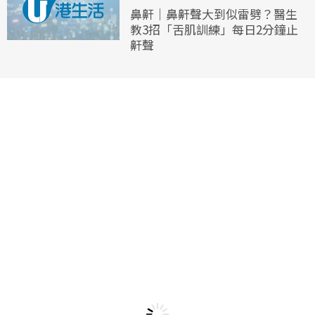
鼻鼾｜鼻鼾聲大到似雷劈？醫生
教3招「舌肌訓練」每日2分鐘止
鼾聲