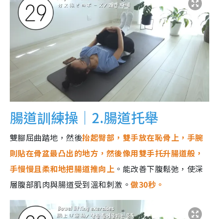
腸道訓練操｜2.腸道托舉
雙腳屈曲踏地，然後
抬起臀部，雙手放在恥骨上，手腕
則貼在骨盆最凸出的地方，然後像用雙手托升腸道般，
手慢慢且柔和地把腸道推向上
。能改善下腹鬆弛，使深
層腹部肌肉與腸道受到溫和刺激。
做30秒。