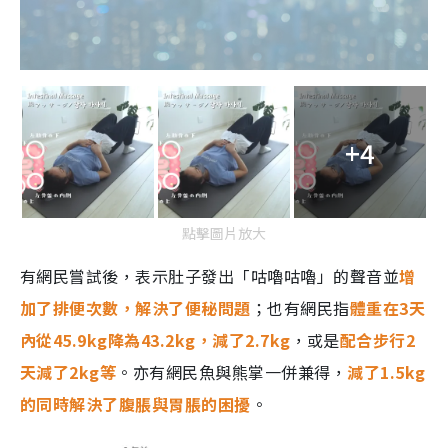
+4
點擊圖片放大
有網民嘗試後，表示肚子發出「咕嚕咕嚕」的聲音並
增
加了排便次數，解決了便秘問題
；也有網民指
體重在3天
內從45.9kg降為43.2kg，減了2.7kg
，或是
配合步行2
天減了2kg等
。亦有網民魚與熊掌一併兼得，
減了1.5kg
的同時解決了腹脹與胃脹的困擾
。