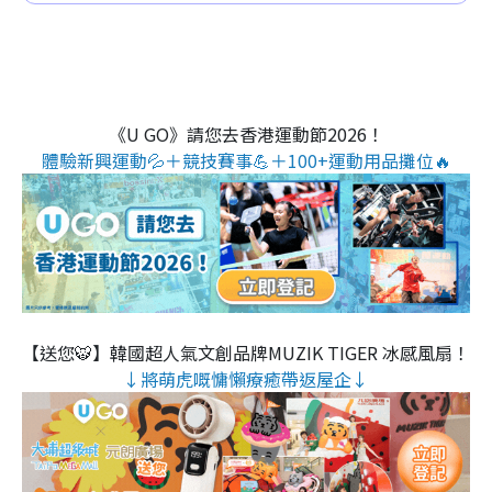
《U GO》請您去香港運動節2026！
體驗新興運動💦＋競技賽事💪＋100+運動用品攤位🔥
【送您🐯】韓國超人氣文創品牌MUZIK TIGER 冰感風扇！
↓將萌虎嘅慵懶療癒帶返屋企↓