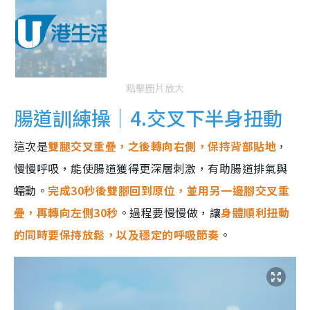
點擊圖片放大
腸道訓練操｜4.交叉下半身扭動
這次是
雙腿交叉重疊，之後轉向右側，保持背部貼地
，
慢慢呼吸，能使腸道獲得更深層刺激，有助腸道排氣與
蠕動。
完成30秒後雙腳回到原位，並用另一邊腳交叉重
疊，再轉向左側30秒
。過程要慢慢做，讓
身體順利扭動
的同時要保持放鬆，以及穩定的呼吸節奏
。