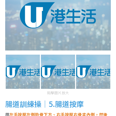
點擊圖片放大
腸道訓練操｜5.腸道按摩
用
左手按壓左側肋骨下方、右手按壓右骨盆內側，然後