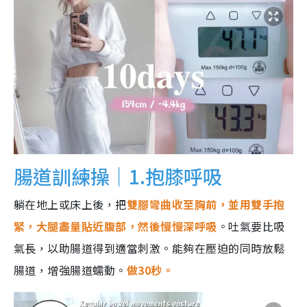
腸道訓練操｜1.抱膝呼吸
躺在地上或床上後，把
雙腳彎曲收至胸前，並用雙手抱
緊，大腿盡量貼近腹部，然後慢慢深呼吸
。吐氣要比吸
氣長，以助腸道得到適當刺激。能夠在壓迫的同時放鬆
腸道，增強腸道蠕動。
做30秒。