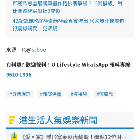
鄧麗欣慈善展親筆畫作捲抄襲爭議？「倒模級」對
比圖遭網民狠批9成似
42歲鄧麗欣終極素顏極致真實流出 居家爆汗樣零包
袱震撼網民：犯晒規！
來源︰IG@
stboo
有料爆? 歡迎報料！U Lifestyle WhatsApp 報料專線:
9610 1996
身體護理
面部保養
模特兒
鄧麗欣
港生活人氣娛樂新聞
1
《愛回家》隱形富豪臥虎藏龍！盤點12位財氣逼人的有錢藝人：呢位靚女3億身家唔憂做