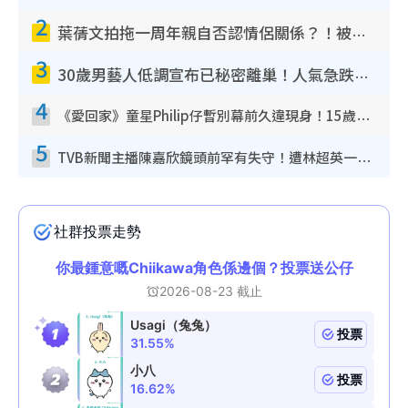
2
葉蒨文拍拖一周年親自否認情侶關係？！被質疑感情造假竟稱GM「普通同事」
3
30歲男藝人低調宣布已秘密離巢！人氣急跌變失蹤人口︰「這幾年過得並不容易」
4
《愛回家》童星Philip仔暫別幕前久違現身！15歲近況暴風長高蛻變帥氣少男
5
TVB新聞主播陳嘉欣鏡頭前罕有失守！遭林超英一句說話突襲嚇親當場大笑