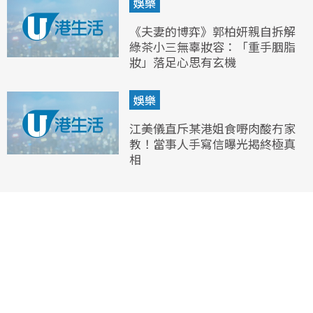
娛樂
《夫妻的博弈》郭柏妍親自拆解
綠茶小三無辜妝容：「重手胭脂
妝」落足心思有玄機
娛樂
江美儀直斥某港姐食嘢肉酸冇家
教！當事人手寫信曝光揭終極真
相