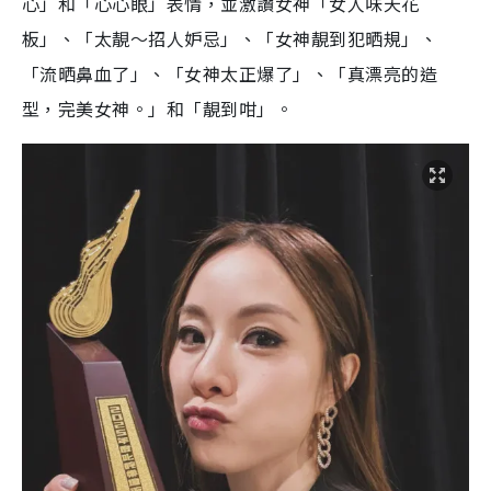
心」和「心心眼」表情，並激讚女神「女人味天花
板」、「太靚～招人妒忌」、「女神靚到犯晒規」、
「流晒鼻血了」、「女神太正爆了」、「真漂亮的造
型，完美女神。」和「靚到咁」。