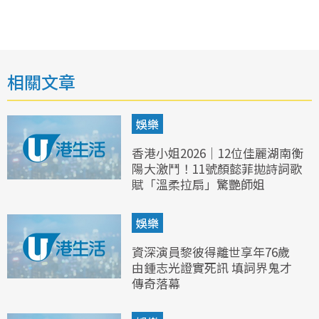
相關文章
娛樂
香港小姐2026｜12位佳麗湖南衡
陽大激鬥！11號顏懿菲拋詩詞歌
賦「溫柔拉扇」驚艷師姐
娛樂
資深演員黎彼得離世享年76歲
由鍾志光證實死訊 填詞界鬼才
傳奇落幕