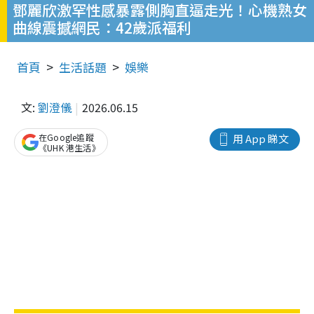
鄧麗欣激罕性感暴露側胸直逼走光！心機熟女
曲線震撼網民：42歲派福利
首頁
生活話題
娛樂
文:
劉澄儀
2026.06.15
在Google追蹤
用 App 睇文
《UHK 港生活》