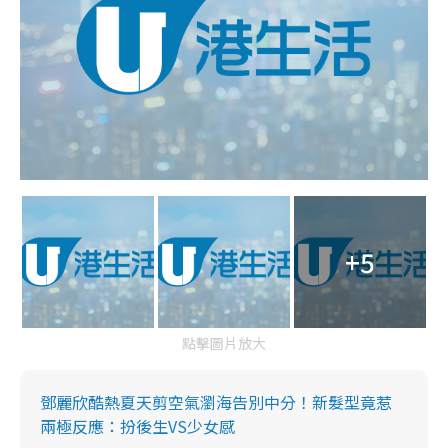
+5
點擊圖片放大
鄧麗欣酷熱夏天剪空氣瀏海告別中分！新髮型竟惹
兩極反應：扮後生VS少女感