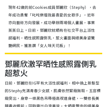
現年42歲的前Cookies成員鄧麗欣（Stephy），去
年成功勇奪「叱咤樂壇我最喜愛的女歌手」，近年
亦向藝術方向發展，成功舉辦兩場個人畫展，事業
蒸蒸日上。日前，鄧麗欣就晒有在社交平台上派性
感福利，晒性感照露側乳，惹火畫面與絕美身姿驚
艷網民，獲激讚「女人味天花板」！
鄧麗欣激罕晒性感照露側乳
超惹火
日前，鄧麗欣在IG罕有大派性感福利，相中換上新髮型
的Stephy充滿青春少女感，肌膚依然緊緻無瑕，五官標
緻突出，身穿一條黑色吊帶極高衩連身裙，一雙修長美
腿盡收眼前，同時露出白滑美背，大晒零贅肉的絕美身