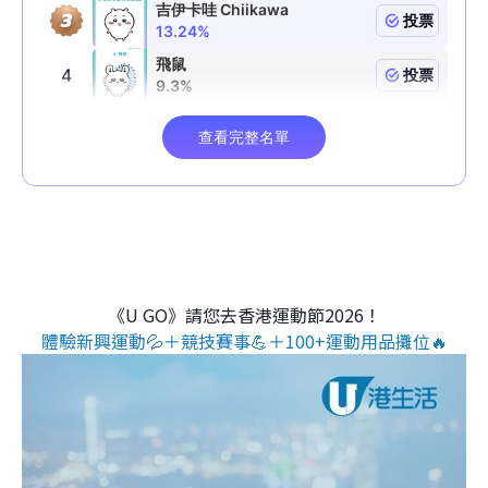
《U GO》請您去香港運動節2026！
體驗新興運動💦＋競技賽事💪＋100+運動用品攤位🔥