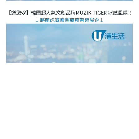
【送您🐯】韓國超人氣文創品牌MUZIK TIGER 冰感風扇！
↓將萌虎嘅慵懶療癒帶返屋企↓