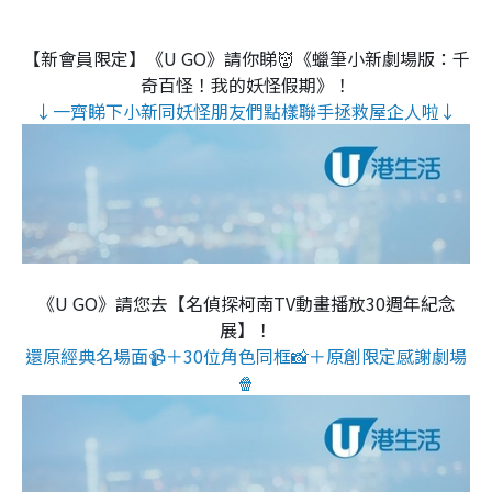
【新會員限定】《U GO》請你睇👹《蠟筆小新劇場版：千
奇百怪！我的妖怪假期》！
↓一齊睇下小新同妖怪朋友們點樣聯手拯救屋企人啦↓
《U GO》請您去【名偵探柯南TV動畫播放30週年紀念
展】！
還原經典名場面📹＋30位角色同框📸＋原創限定感謝劇場
🍿