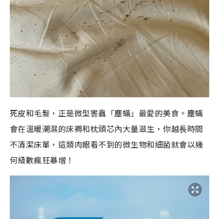
死皮和毛髮，正是微型害蟲「塵蟎」最愛的美食。塵蟎
會在溫暖潮濕的床褥和枕頭芯內大量滋生，你越長時間
不清潔床單，這類肉眼看不到的微生物和細菌就會以幾
何級數瘋狂暴增！