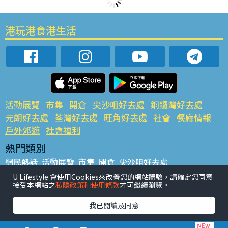
港玩港食港生活
活動展覽
市集
開倉
尖沙咀好去處
銅鑼灣好去處
元朗好去處
荃灣好去處
旺角好去處
社會
餐廳情報
戶外郊遊
社會福利
熱門類別
網民熱話
活動展覽
市集
開倉
尖沙咀好去處
銅鑼灣好去處
元朗好去處
荃灣好去處
旺角好去處
社會
U Lifestyle 會使用Cookies來改善您的網站體驗，請確定您同意
接受本網站之
私隱政策和使用條款
才可繼續瀏覽。
餐廳情報
戶外郊遊
熱門標籤
我已閱讀及同意
#UGO搵好去處
#人氣活動推介
#美食社群熱話