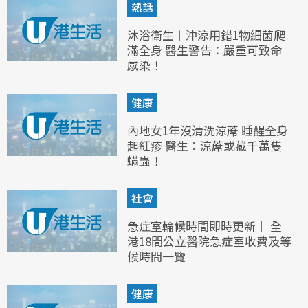
熱話
沐浴衛生︱沖涼用錯1物細菌爬
滿全身 醫生警告：嚴重可致命
感染！
健康
內地女1年沒清洗涼蓆 睡醒全身
起紅疹 醫生︰涼蓆或藏千萬隻
蟎蟲！
社會
急症室輪候時間即時更新｜ 全
港18間公立醫院急症室收費及等
候時間一覽
健康