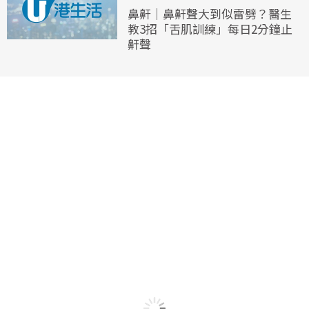
鼻鼾｜鼻鼾聲大到似雷劈？醫生
教3招「舌肌訓練」每日2分鐘止
鼾聲