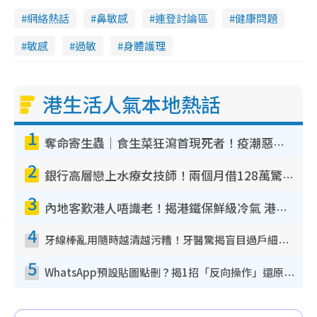
網絡熱話
鼻敏感
連登討論區
健康問題
敏感
過敏
身體護理
港生活人氣本地熱話
1
奪命寄生蟲｜食生菜狂瀉首現死者！疫潮惡化錄1.8萬宗病例 揭洗菜3大謬誤
2
銀行高層戀上水療女技師！兩個月借128萬驚覺「沉船」沉落火海 揭背後疑似邪教操控賣淫
3
內地客歎港人唔識老！揭港鐵保鮮級冷氣 港人求放過：咪投訴
4
牙線棒亂用隨時越清越污糟！牙醫驚揭盲目過戶細菌恐致蛀牙：呢種先係日常真保養
5
WhatsApp預設貼圖點刪？揭1招「反向操作」還原簡潔介面 附3步實測教學