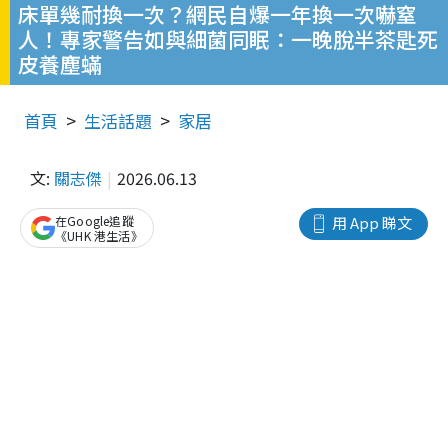
床單幾耐換一次？網民自爆一年換一次嚇窒
人！專家警告如與細菌同眠：一晚脫半茶匙死
皮養塵蟎
首頁
生活話題
家居
文:
關志傑
2026.06.13
在Google追蹤
用 App 睇文
《UHK 港生活》