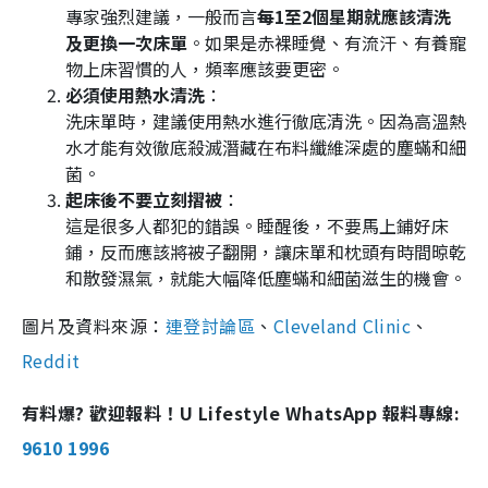
專家強烈建議，一般而言
每1至2個星期就應該清洗
及更換一次床單
。如果是赤裸睡覺、有流汗、有養寵
物上床習慣的人，頻率應該要更密。
必須使用熱水清洗
：
洗床單時，建議使用熱水進行徹底清洗。因為高溫熱
水才能有效徹底殺滅潛藏在布料纖維深處的塵蟎和細
菌。
起床後不要立刻摺被
：
這是很多人都犯的錯誤。睡醒後，不要馬上鋪好床
鋪，反而應該將被子翻開，讓床單和枕頭有時間晾乾
和散發濕氣，就能大幅降低塵蟎和細菌滋生的機會。
圖片及資料來源：
連登討論區
、
Cleveland Clinic
、
Reddit
有料爆? 歡迎報料！U Lifestyle WhatsApp 報料專線:
9610 1996