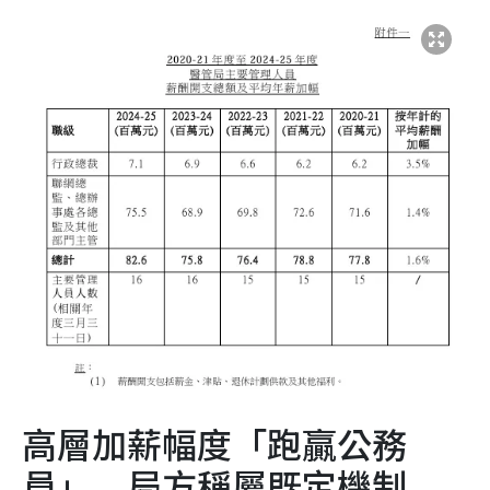
高層加薪幅度「跑贏公務
員」 局方稱屬既定機制