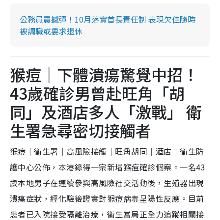
公務員震撼彈！10月落實首長責任制 表現欠佳隨時
被調職或要求退休
猴痘｜下體潰瘍驚覺中招！
43歲確診男曾赴旺角「胡
同」及酒店多人「激戰」 衛
生署急尋密切接觸者
猴痘｜衞生署｜高風險接觸｜旺角胡同｜酒店｜衞生防
護中心公佈，本港錄得一宗新增猴痘確診個案。一名43
歲本地男子在連續參與高風險社交活動後，生殖器出現
潰瘍症狀，經化驗後證實對猴痘病毒呈陽性反應。目前
患者已入院接受隔離治療，衞生當局正全力追蹤相關接