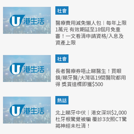
社會
醫療費用減免懶人包︱每年上限
1萬元 有效期延至18個月免重
審！一文看清申請資格/入息及
資產上限
社會
長者醫療券唔止睇醫生！買眼
鏡/睇牙醫/大灣區19間醫院都用
得 獎賞達標即獲$500
熱話
北上睇牙中伏｜港女深圳$2,000
杜牙根驚覺被騙 覆診3次照CT驚
揭神經未杜清！