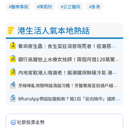
醫療事故
陳凱欣
公立醫院
香港
港生活人氣本地熱話
1
奪命寄生蟲｜食生菜狂瀉首現死者！疫潮惡化錄1.8萬宗病例 揭洗菜3大謬誤
2
銀行高層戀上水療女技師！兩個月借128萬驚覺「沉船」沉落火海 揭背後疑似邪教操控賣淫
3
內地客歎港人唔識老！揭港鐵保鮮級冷氣 港人求放過：咪投訴
4
牙線棒亂用隨時越清越污糟！牙醫驚揭盲目過戶細菌恐致蛀牙：呢種先係日常真保養
5
WhatsApp預設貼圖點刪？揭1招「反向操作」還原簡潔介面 附3步實測教學