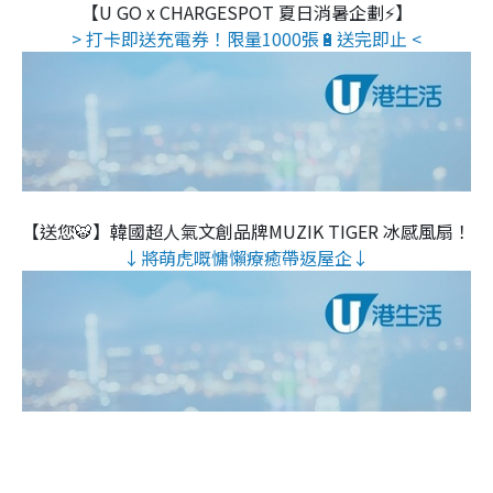
【U GO x CHARGESPOT 夏日消暑企劃⚡】
> 打卡即送充電券！限量1000張🔋送完即止 <
【送您🐯】韓國超人氣文創品牌MUZIK TIGER 冰感風扇！
↓將萌虎嘅慵懶療癒帶返屋企↓