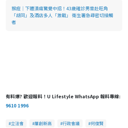
猴痘｜下體潰瘍驚覺中招！43歲確診男曾赴旺角
「胡同」及酒店多人「激戰」 衛生署急尋密切接觸
者
有料爆? 歡迎報料！U Lifestyle WhatsApp 報料專線:
9610 1996
立法會
屢創新高
行政會議
何俊賢