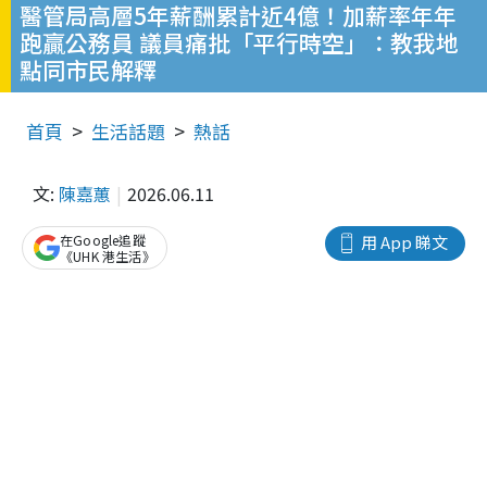
醫管局高層5年薪酬累計近4億！加薪率年年
跑贏公務員 議員痛批「平行時空」：教我地
點同市民解釋
首頁
生活話題
熱話
文:
陳嘉蕙
2026.06.11
在Google追蹤
用 App 睇文
《UHK 港生活》