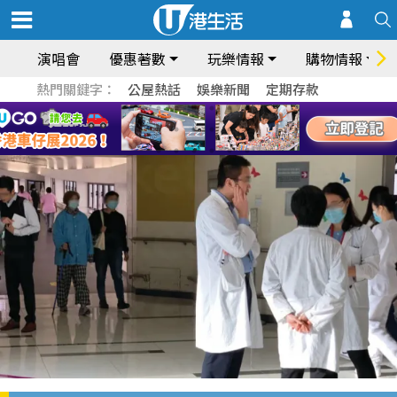
演唱會
優惠著數
玩樂情報
購物情報
熱門關鍵字：
公屋熱話
娛樂新聞
定期存款