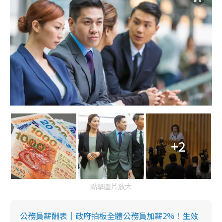
+2
點擊圖片放大
公務員薪酬表｜政府拍板全體公務員加薪2%！生效