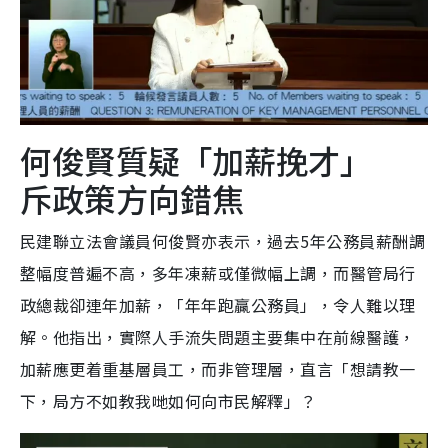
何俊賢質疑「加薪挽才」
斥政策方向錯焦
民建聯立法會議員何俊賢亦表示，過去5年公務員薪酬調
整幅度普遍不高，多年凍薪或僅微幅上調，而醫管局行
政總裁卻連年加薪，「年年跑贏公務員」，令人難以理
解。他指出，實際人手流失問題主要集中在前線醫護，
加薪應更着重基層員工，而非管理層，直言「想請教一
下，局方不如教我哋如何向市民解釋」？