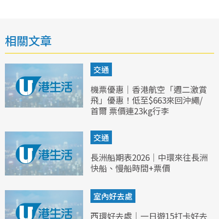
相關文章
交通
機票優惠｜香港航空「週二激賞
飛」優惠！低至$663來回沖繩/
首爾 票價連23kg行李
交通
長洲船期表2026｜中環來往長洲
快船、慢船時間+票價
室內好去處
西環好去處｜一日遊15打卡好去