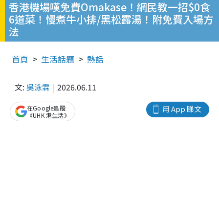
香港機場嘆免費Omakase！網民教一招$0食
6道菜！慢煮牛小排/黑松露湯！附免費入場方
法
首頁
生活話題
熱話
文:
吳泳霖
2026.06.11
在Google追蹤
用 App 睇文
《UHK 港生活》