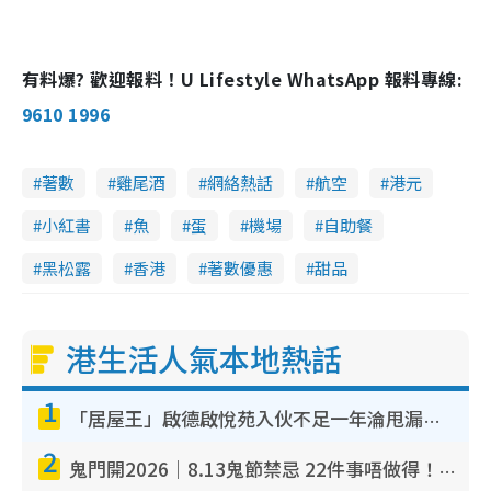
有料爆? 歡迎報料！U Lifestyle WhatsApp 報料專線:
9610 1996
著數
雞尾酒
網絡熱話
航空
港元
小紅書
魚
蛋
機場
自助餐
黑松露
香港
著數優惠
甜品
港生活人氣本地熱話
1
「居屋王」啟德啟悅苑入伙不足一年淪甩漏之王！插頭噴火花致大停電 多戶業主全屋家電報銷
2
鬼門開2026｜8.13鬼節禁忌 22件事唔做得！燒肉、刺身要少食？半夜勿吹口哨/打呢個電話