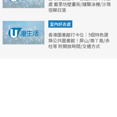
處 藝里坊壁畫街/鐘聲泳棚/沙灣
徑睇日落
室內好去處
香港圖書館打卡位｜5個特色建
築公共圖書館！屏山/南丫島/赤
柱等 附開放時間/交通方式