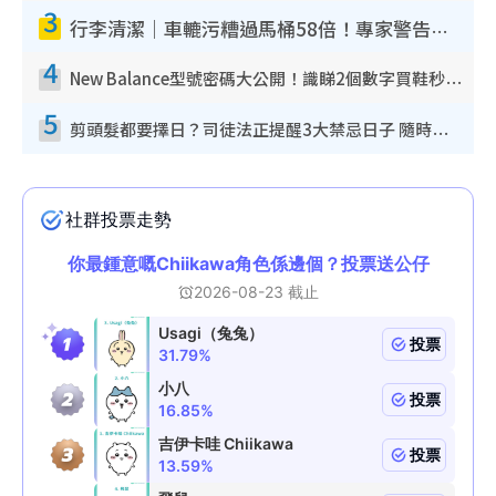
3
行李清潔｜車轆污糟過馬桶58倍！專家警告忌用酒精抹 教1招免污手除菌
4
New Balance型號密碼大公開！識睇2個數字買鞋秒知功能免中伏 附5大熱門鞋款
5
剪頭髮都要擇日？司徒法正提醒3大禁忌日子 隨時剪走財運！呢日剪髮恐「剪壽命」？