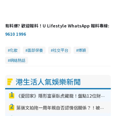
有料爆? 歡迎報料！U Lifestyle WhatsApp 報料專線:
9610 1996
化妝
面部保養
社交平台
傅穎
網絡熱話
港生活人氣娛樂新聞
1
《愛回家》隱形富豪臥虎藏龍！盤點12位財氣逼人的有錢藝人：呢位靚女3億身家唔憂做
2
葉蒨文拍拖一周年親自否認情侶關係？！被質疑感情造假竟稱GM「普通同事」