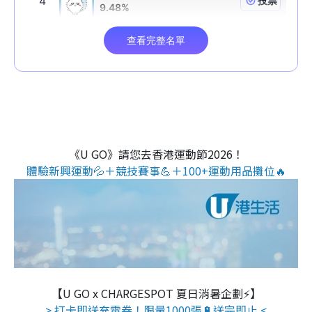
《U GO》請您去香港運動節2026！
體驗新興運動💦＋競技賽事💪＋100+運動用品攤位🔥
【U GO x CHARGESPOT 夏日消暑企劃⚡】
> 打卡即送充電券！限量1000張🔋送完即止 <