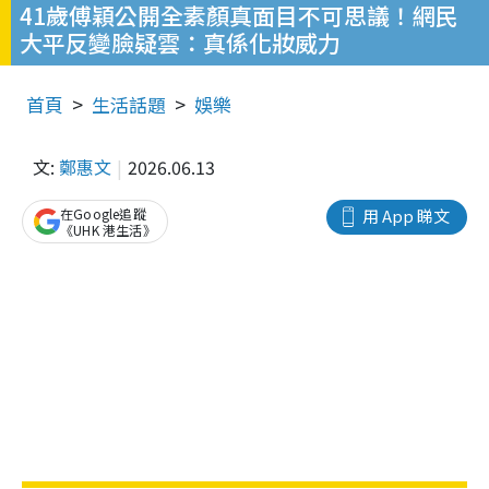
41歲傅穎公開全素顏真面目不可思議！網民
大平反變臉疑雲：真係化妝威力
首頁
生活話題
娛樂
文:
鄭惠文
2026.06.13
在Google追蹤
用 App 睇文
《UHK 港生活》