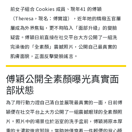
前女子組合 Cookies 成員、現年41 的傅穎
（Theresa，現名：傅寶誼），近年她的精緻五官屢
屢成為外界焦點，更不時陷入「面部升級」的變臉
疑雲。傅穎日前直接在社交平台大方公開了一組洗
完澡後的「全素顏」震撼照片，公開自己最真實的
肌膚面貌，正面反擊變臉謠言。
傅穎公開全素顏曝光真實面
部狀態
為了用行動力證自己清白並展現最真實的一面，日前傅
穎便在社交平台上大方公開了一組震撼眼球的全素顏照
片。照片中的場景位於浴室的洗手盆前，傅穎將原本厚
重的大濃妝徹底卸除。當時她僅穿着一件輕便的背心睡