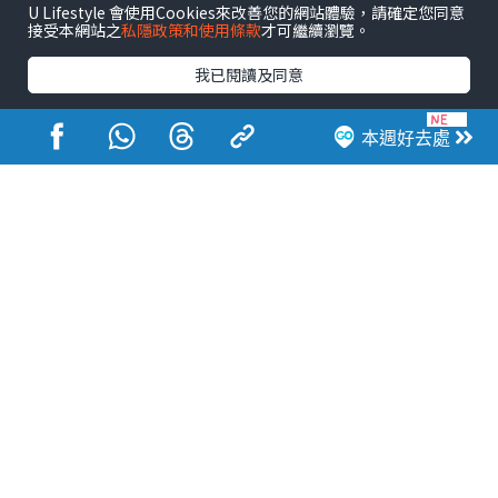
U Lifestyle 會使用Cookies來改善您的網站體驗，請確定您同意
接受本網站之
私隱政策和使用條款
才可繼續瀏覽。
我已閱讀及同意
本週好去處
港玩港食港生活
活動展覽
市集
開倉
尖沙咀好去處
銅鑼灣好去處
元朗好去處
荃灣好去處
旺角好去處
社會
餐廳情報
戶外郊遊
社會福利
熱門類別
網民熱話
活動展覽
市集
開倉
尖沙咀好去處