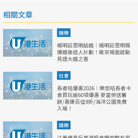
相關文章
娛樂
楊明莊思明結婚｜楊明莊思明親
爆婚後造人計劃！敬茶場面感動
見證大婚之喜
社會
長者咭優惠2026︱樂悠咭長者卡
食買玩逾60項優惠 麥當勞送薯
餅/惠康百佳9折/海洋公園免費
入場！
娛樂
江美儀直斥某港姐食嘢肉酸冇家