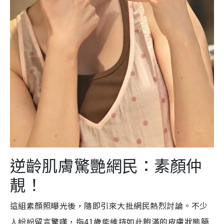
逆齡肌膚驚艷網民：素顏仲
靚！
這組素顏照曝光後，隨即引來大批網民熱烈討論。不少
人紛紛留言驚嘆，指41歲能維持如此飽滿的皮膚狀態簡