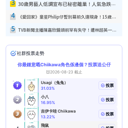
3
30歲男藝人低調宣布已秘密離巢！人氣急跌變失蹤人口︰「這幾年過得並不容易」
4
《愛回家》童星Philip仔暫別幕前久違現身！15歲近況暴風長高蛻變帥氣少男
5
TVB新聞主播陳嘉欣鏡頭前罕有失守！遭林超英一句說話突襲嚇親當場大笑