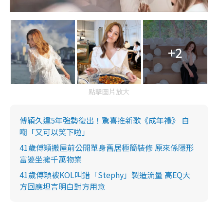
+2
點擊圖片放大
傅穎久違5年強勢復出！驚喜推新歌《成年禮》 自
嘲「又可以笑下啦」
41歲傅穎搬屋前公開單身舊居極簡裝修 原來係隱形
富婆坐擁千萬物業
41歲傅穎被KOL叫錯「Stephy」製造流量 高EQ大
方回應坦言明白對方用意