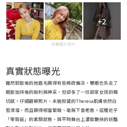
+2
點擊圖片放大
真實狀態曝光
雖然卸妝後的她眉毛顯得有些稀疏偏淡，雙眼也失去了
眼妝加持後的銳利與神采，但卻多了一份鄰家女孩的親
切感。仔細觀察照片，未施粉黛的Theresa肌膚依然白
皙滑溜，而且顯得相當緊緻、毫無下垂老態。這種近乎
「零瑕疵」的素顏狀態，與平時舞台上濃妝艷抹的妖豔