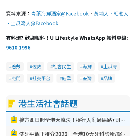
資料來源：
青葉海鮮酒家@Facebook
、
黃埔人•紅磡人
•土瓜灣人@Facebook
有料爆? 歡迎報料！U Lifestyle WhatsApp 報料專線:
9610 1996
著數
佐敦
社會民生
海鮮
土瓜灣
屯門
社交平台
結業
荃灣
品牌
港生活社會話題
1
警方即日起全港大執法！捉行人亂過馬路+司機不專注駕駛！亂過馬路罰$2000
2
洗牙平靚正推介2026︱全港10大牙科診所/醫院懶人包 夜診至8點/鎮靜潔牙/醫療券適用