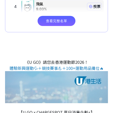
《U GO》請您去香港運動節2026！
體驗新興運動💦＋競技賽事💪＋100+運動用品攤位🔥
【U GO x CHARGESPOT 夏日消暑企劃⚡】