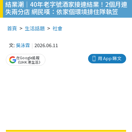
結業潮｜40年老字號酒家接連結業！2個月連
失兩分店 網民嘆：依家個環境排住隊執笠
首頁
生活話題
社會
文:
吳泳霖
2026.06.11
在Google追蹤
用 App 睇文
《UHK 港生活》