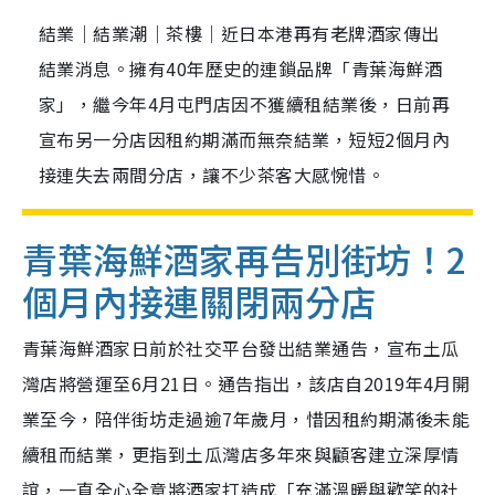
結業｜結業潮｜茶樓｜近日本港再有老牌酒家傳出
結業消息。擁有40年歷史的連鎖品牌「青葉海鮮酒
家」，繼今年4月屯門店因不獲續租結業後，日前再
宣布另一分店因租約期滿而無奈結業，短短2個月內
接連失去兩間分店，讓不少茶客大感惋惜。
青葉海鮮酒家再告別街坊！2
個月內接連關閉兩分店
青葉海鮮酒家日前於社交平台發出結業通告，宣布土瓜
灣店將營運至6月21日。通告指出，該店自2019年4月開
業至今，陪伴街坊走過逾7年歲月，惜因租約期滿後未能
續租而結業，更指到土瓜灣店多年來與顧客建立深厚情
誼，一直全心全意將酒家打造成「充滿溫暖與歡笑的社