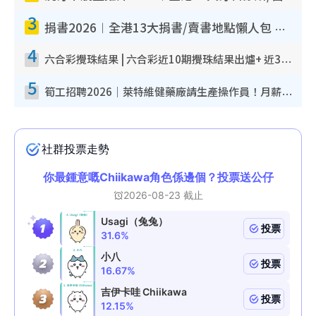
3
捐書2026︱全港13大捐書/賣書地點懶人包 二手課本最高$150＋舊書換免費咖啡/戲票
4
六合彩攪珠結果 | 六合彩近10期攪珠結果出爐+ 近30期最旺熱門中獎號碼
5
筍工招聘2026｜萊特維健藥廠請生產操作員！月薪高達$1.7萬 冷氣廠房/五天工作/保證雙糧