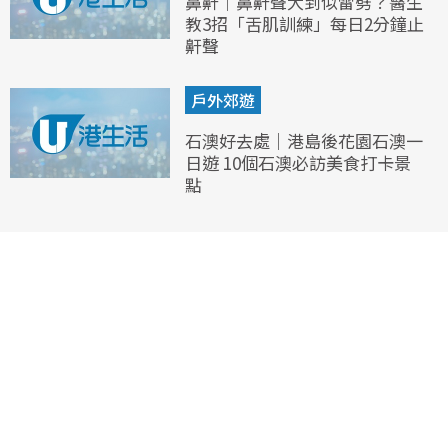
鼻鼾｜鼻鼾聲大到似雷劈？醫生
教3招「舌肌訓練」每日2分鐘止
鼾聲
戶外郊遊
石澳好去處｜港島後花園石澳一
日遊 10個石澳必訪美食打卡景
點