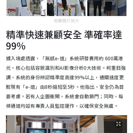
點擊圖片放大
精準快速兼顧安全 準確率達
99%
據入境處透露，「無感e-道」系統研發費用約 600萬港
元，核心包括容貌識別和AI影像分析0大技術。柯重鈺強
調，系統的身份辨認精準度高達99%以上，通關速度更
較現有「e-道」由8秒縮短至5秒。他指出，安全仍為首
要考慮。若有人企圖衝閘，系統會自動鎖門；同時，每
條通道均設有專責人員監控運作，以確保安全無虞。