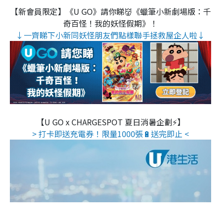
【新會員限定】《U GO》請你睇👹《蠟筆小新劇場版：千
奇百怪！我的妖怪假期》！
↓一齊睇下小新同妖怪朋友們點樣聯手拯救屋企人啦↓
【U GO x CHARGESPOT 夏日消暑企劃⚡】
> 打卡即送充電券！限量1000張🔋送完即止 <