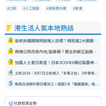
口岸
人工智能
港珠澳大橋
香港
港生活人氣本地熱話
1
裝修拆鐵閘隨時變賊人目標？網民揭2大關鍵用途：裝新式等於白裝？附新舊鐵閘分別
2
網傳公院改用內地/副廠藥？醫生拆解正副廠分別 揭4類人換藥隨時出事
3
怕蟲人士夏日救星！日本3COINS爆紅驅蟲神器$45起 1招「全程免觸碰」輕鬆搞定小強
4
立秋2026｜8月7日立秋進入「多事之秋」 3件事唔做得！專家教6招開運 清枱頭／銀包納氣接好運
5
颱風白海豚料周日襲浙江！經歷5次「眼牆置換」極罕見 成登陸內地最長途颱風