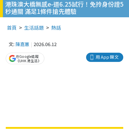
港珠澳大橋無感e-道6.25試行！免拎身份證5
秒通關 滿足1條件搶先體驗
首頁
生活話題
熱話
文:
陳嘉蕙
2026.06.12
在Google追蹤
用 App 睇文
《UHK 港生活》