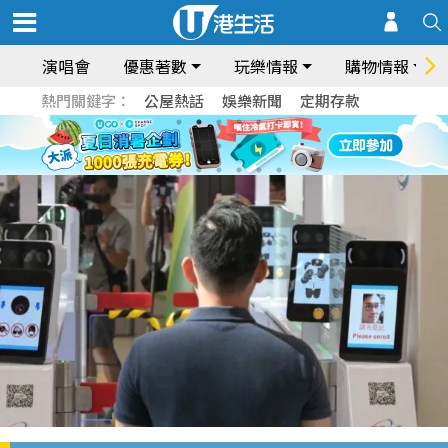
演唱會
優惠著數
玩樂情報
購物情報
熱門關鍵字：
公屋熱話
娛樂新聞
定期存款