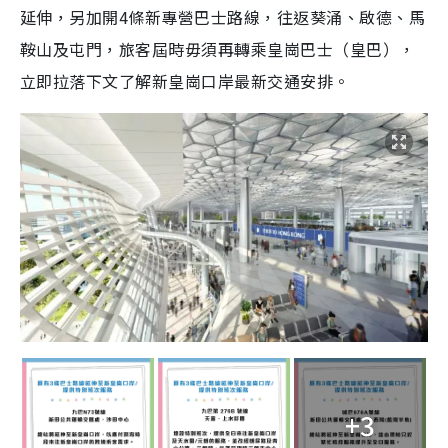
延伸，另加開4條新專營巴士路線，往返葵涌、啟德、馬
鞍山及屯門，旅客屆時毋須再轉乘皇崗巴士（皇巴），
立即拉落下文了解新皇崗口岸最新交通安排。
+3