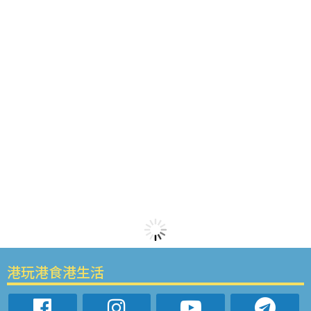
港玩港食港生活