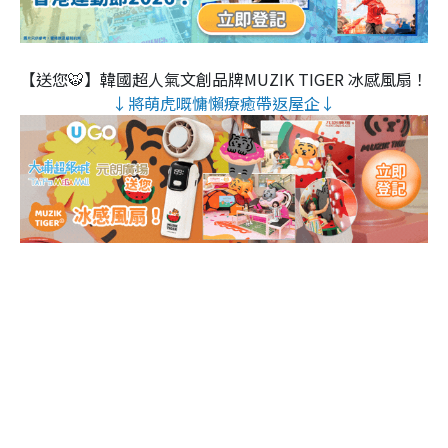
【送您🐯】韓國超人氣文創品牌MUZIK TIGER 冰感風扇！
↓將萌虎嘅慵懶療癒帶返屋企↓