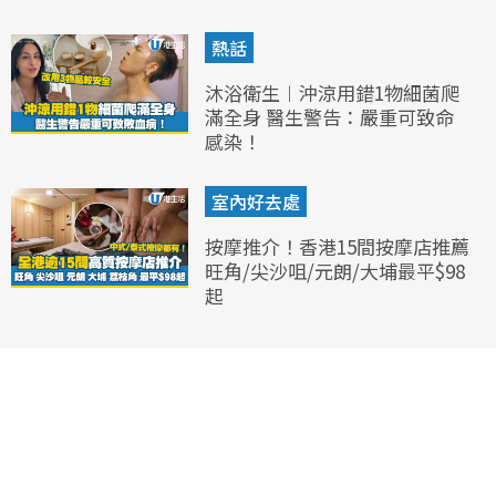
熱話
沐浴衛生︱沖涼用錯1物細菌爬
滿全身 醫生警告：嚴重可致命
感染！
室內好去處
按摩推介！香港15間按摩店推薦
旺角/尖沙咀/元朗/大埔最平$98
起