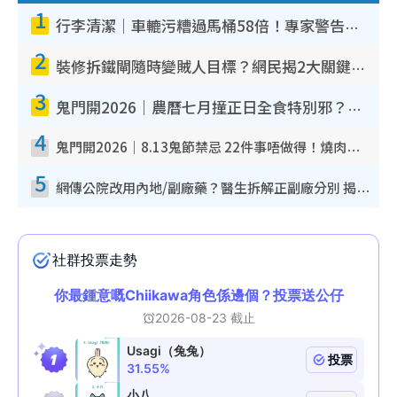
1
行李清潔｜車轆污糟過馬桶58倍！專家警告忌用酒精抹 教1招免污手除菌
2
裝修拆鐵閘隨時變賊人目標？網民揭2大關鍵用途：裝新式等於白裝？附新舊鐵閘分別
3
鬼門開2026｜農曆七月撞正日全食特別邪？專家警告切忌做一事！揭4大禁忌+2招保平安
4
鬼門開2026｜8.13鬼節禁忌 22件事唔做得！燒肉、刺身要少食？半夜勿吹口哨/打呢個電話
5
網傳公院改用內地/副廠藥？醫生拆解正副廠分別 揭4類人換藥隨時出事