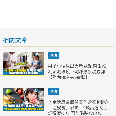
相關文章
健康
男子小便尿出大量昆蟲 醫生推
測晾曬環境不乾淨致出現蟲卵
【附內褲有蟲6症狀】
健康
水果連皮食最營養？營養師拆解
「連皮食」陷阱，4類高危人士
記得要批皮 否則隨時食出禍！