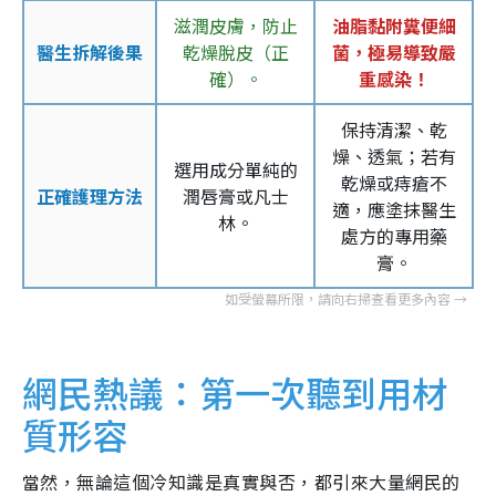
滋潤皮膚，防止
油脂黏附糞便細
醫生拆解後果
乾燥脫皮（正
菌，極易導致嚴
確）。
重感染！
保持清潔、乾
燥、透氣；若有
選用成分單純的
乾燥或痔瘡不
正確護理方法
潤唇膏或凡士
適，應塗抹醫生
林。
處方的專用藥
膏。
網民熱議：第一次聽到用材
質形容
當然，無論這個冷知識是真實與否，都引來大量網民的