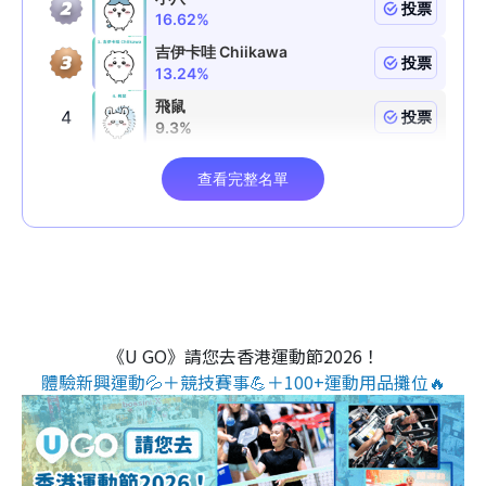
《U GO》請您去香港運動節2026！
體驗新興運動💦＋競技賽事💪＋100+運動用品攤位🔥