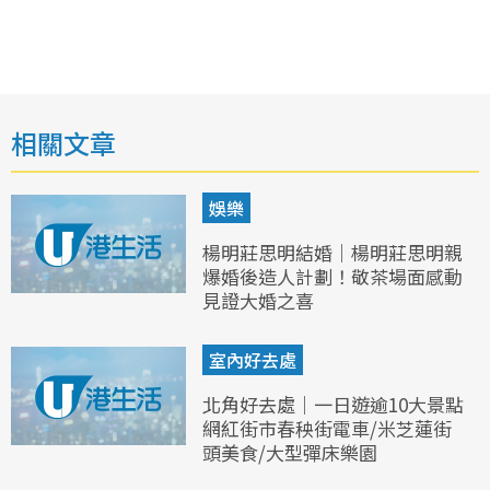
相關文章
娛樂
楊明莊思明結婚｜楊明莊思明親
爆婚後造人計劃！敬茶場面感動
見證大婚之喜
室內好去處
北角好去處｜一日遊逾10大景點
網紅街市春秧街電車/米芝蓮街
頭美食/大型彈床樂園