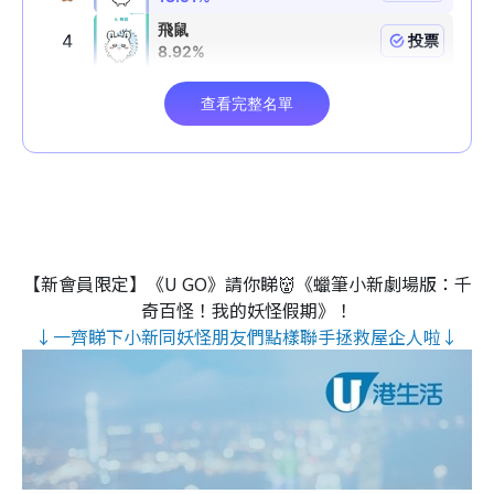
【新會員限定】《U GO》請你睇👹《蠟筆小新劇場版：千
奇百怪！我的妖怪假期》！
↓一齊睇下小新同妖怪朋友們點樣聯手拯救屋企人啦↓