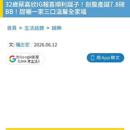
32歲蔡嘉欣IG報喜順利誕子！剖腹產誕7.8磅
BB！甜曬一家三口溫馨全家福
首頁
生活話題
娛樂
文:
羅志宏
2026.06.12
在Google追蹤
用 App 睇文
《UHK 港生活》