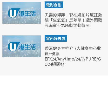
電影劇集
夫妻的博弈｜郭柏妍拍片瘋狂撒
嬌「生氣氣」反差萌！戲外開戰
高海寧不為所動笑翻網民
室內好去處
香港健身室推介 7大健身中心收
費+優惠
EFX24/Anytime/24/7/PURE/G
O24邊間好