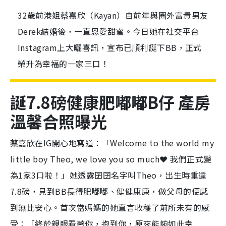
32歲前港姐蔡嘉欣（Kayan）自前年與圈外富貴男友
Derek結婚後，一直恩愛甜蜜。今日她在社交平台
Instagram上大曬喜訊，宣布已順利誕下BB，正式
榮升為幸福的一家三口！
誕7.8磅健康肥嘟嘟B仔 產房
溫馨合照曝光
蔡嘉欣在IG開心地寫道：「Welcome to the world my
little boy Theo, we love you so much❤️ 我們正式變
為1家3口啦！」她透露囝囝名字叫Theo，出生時重達
7.8磅，見到BB長得肥嘟嘟、健健康康，做父母的便感
到無比安心。首次當媽媽的她直言收穫了前所未有的感
受：「終於親眼看著你，抱到你，原來能夠如此幸