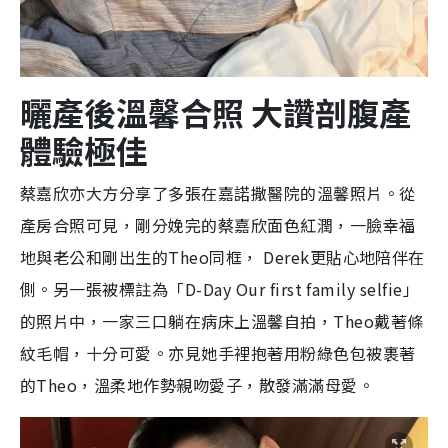
曬產後溫馨合照 大讚剖腹產
體驗極佳
蔡嘉欣亦大方分享了多張在嘉諾撒醫院的溫馨照片。從
產房合照可見，剛分娩完的蔡嘉欣面色紅潤，一臉幸福
地與老公和剛出生的Theo同框， Derek更貼心地陪伴在
側。另一張被標註為「D-Day Our first family selfie」
的照片中，一家三口躺在病床上溫馨自拍，Theo戴著條
紋毛帽，十分可愛。亦見她手裡抱著用粉綠色包被裹著
的Theo，溫柔地作勢親吻愛子，散發滿滿母愛。