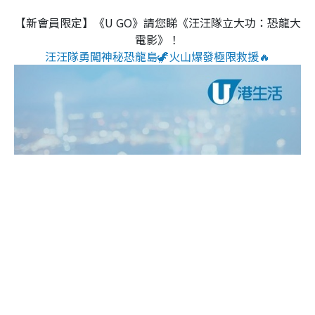
【新會員限定】《U GO》請您睇《汪汪隊立大功：恐龍大
電影》！
汪汪隊勇闖神秘恐龍島🦖火山爆發極限救援🔥