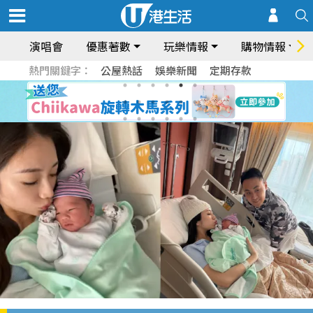
演唱會
優惠著數
玩樂情報
購物情報
熱門關鍵字：
公屋熱話
娛樂新聞
定期存款