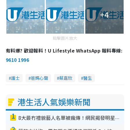
+4
點擊圖片放大
有料爆? 歡迎報料！U Lifestyle WhatsApp 報料專線:
9610 1996
護士
爸媽心聲
蔡嘉欣
醫生
港生活人氣娛樂新聞
1
8大最冇禮貌藝人名單被瘋傳！網民揭發明星真面目 一致數臭呢位係無品天花板？
2