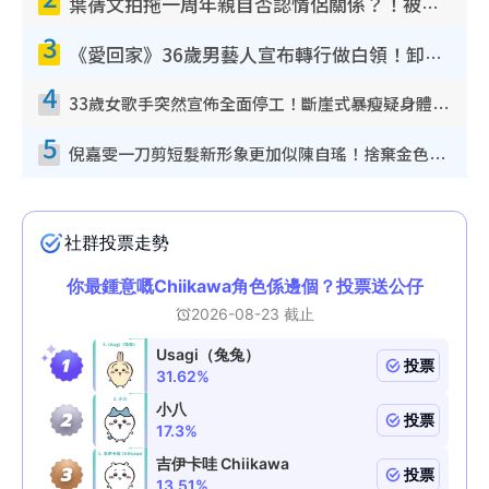
葉蒨文拍拖一周年親自否認情侶關係？！被質疑感情造假竟稱GM「普通同事」
3
《愛回家》36歲男藝人宣布轉行做白領！卸下藝人身份回歸素人平淡生活
4
33歲女歌手突然宣佈全面停工！斷崖式暴瘦疑身體亮紅燈！聲明曝︰將暫時淡出
5
倪嘉雯一刀剪短髮新形象更加似陳自瑤！捨棄金色長髮造型氣質大變超驚喜