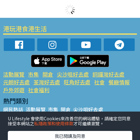
港玩港食港生活
活動展覽
市集
開倉
尖沙咀好去處
銅鑼灣好去處
元朗好去處
荃灣好去處
旺角好去處
社會
餐廳情報
戶外郊遊
社會福利
熱門類別
網民熱話
活動展覽
市集
開倉
尖沙咀好去處
銅鑼灣好去處
元朗好去處
荃灣好去處
旺角好去處
社會
U Lifestyle 會使用Cookies來改善您的網站體驗，請確定您同意
接受本網站之
私隱政策和使用條款
才可繼續瀏覽。
餐廳情報
戶外郊遊
熱門標籤
我已閱讀及同意