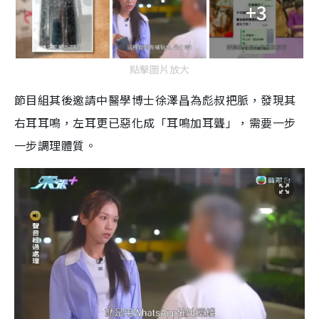
+3
點擊圖片放大
節目組其後邀請中醫學博士徐澤昌為彪叔把脈，發現其
右耳耳鳴，左耳更已惡化成「耳鳴加耳聾」，需要一步
一步調理體質。