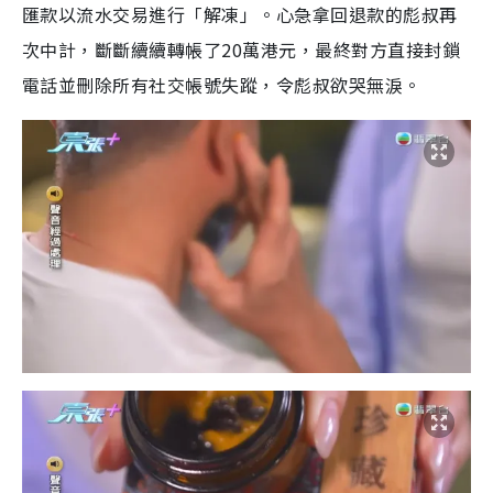
匯款以流水交易進行「解凍」。心急拿回退款的彪叔再
次中計，斷斷續續轉帳了20萬港元，最終對方直接封鎖
電話並刪除所有社交帳號失蹤，令彪叔欲哭無淚。