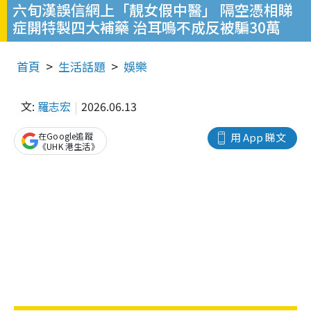
六旬漢誤信網上「靚女假中醫」 隔空憑相睇
症開特製四大補藥 治耳鳴不成反被騙30萬
首頁
生活話題
娛樂
文:
羅志宏
2026.06.13
在Google追蹤
用 App 睇文
《UHK 港生活》