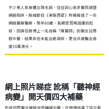
不少老人家身體出現毛病，往往因心急求醫而誤墮
網絡陷阱。無綫節目《東張西望》昨晚報道了一宗
網絡醫療騙案，現年60歲、長期受耳鳴困擾的彪
叔，因誤信微博上一名自稱「陳醫師」的靚女註冊
假中醫，結果非但未能治癒頑疾，更合共被騙去高
達30萬港元。
網上照片睇症 訛稱「聽神經
病變」開天價四大補藥
彪叔因西醫治療無效而轉尋中醫，在微博結識了這位看