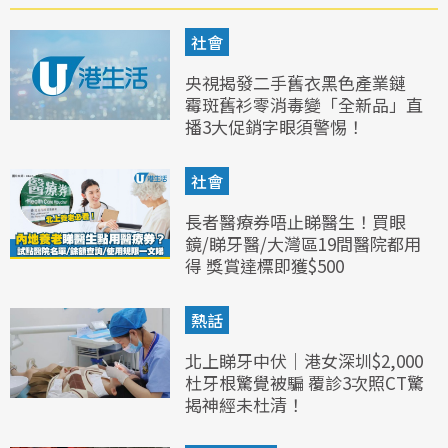
社會
央視揭發二手舊衣黑色產業鏈
霉斑舊衫零消毒變「全新品」直
播3大促銷字眼須警惕！
社會
長者醫療券唔止睇醫生！買眼
鏡/睇牙醫/大灣區19間醫院都用
得 獎賞達標即獲$500
熱話
北上睇牙中伏｜港女深圳$2,000
杜牙根驚覺被騙 覆診3次照CT驚
揭神經未杜清！