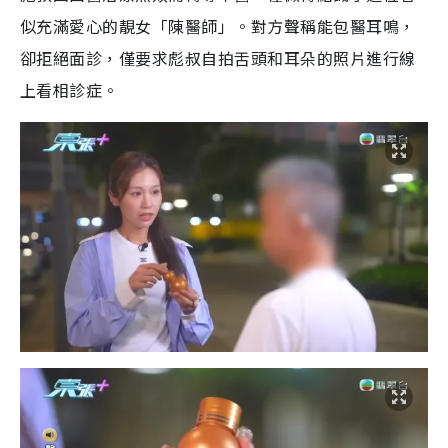
似充滿愛心的靚女「陳醫師」。對方聲稱能包醫耳鳴，
卻拒絕面診，僅要求彪叔自拍舌頭和耳朵的照片進行線
上看相診症。