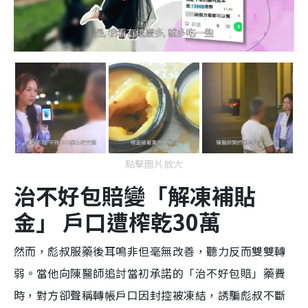
點擊圖片放大
治不好包賠變「解凍補貼
金」 戶口遭榨乾30萬
然而，彪叔服藥後耳鳴非但毫無改善，聽力反而雙雙轉
弱。當他向陳醫師追討當初承諾的「治不好包賠」藥費
時，對方卻聲稱轉帳戶口因封控被凍結，誘騙彪叔不斷