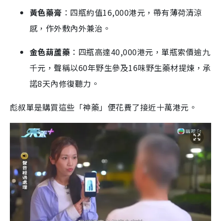
黃色藥膏
：四瓶約值16,000港元，帶有薄荷清涼
感，作外敷內外兼治。
金色葫蘆藥
：四瓶高達40,000港元，單瓶索價逾九
千元，聲稱以60年野生參及16味野生藥材提煉，承
諾8天內修復聽力。
彪叔單是購買這些「神藥」便花費了接近十萬港元。