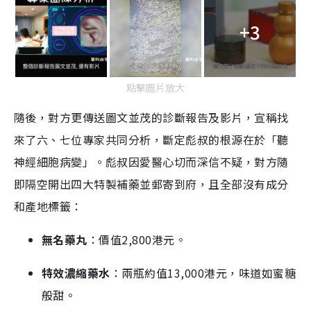
+3
點擊圖片放大
隨後，對方更傳送圖文並茂的診斷報告及影片，宣稱找
來了六、七位專家共同分析，斷定彪叔的根源在於「聽
神經細胞病變」。彪叔因愛醫心切而深信不疑，對方隨
即隔空開出四大特製補藥並郵寄到府，且全部沒有成分
和產地標籤：
無名藥丸
：價值2,800港元。
特效濃縮藥水
：兩瓶約值13,000港元，味道如蜜糖
般甜。