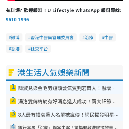
有料爆? 歡迎報料！U Lifestyle WhatsApp 報料專線:
9610 1996
微博
香港中醫藥管理委員會
治療
中醫
香港
社交平台
港生活人氣娛樂新聞
1
簡淑兒染金毛剪短頭髮氣質判若兩人！嚇壞老公麥大力都認唔出：「你做咩事？」
2
湯洛雯傳終於有好消息造人成功！兩大細節曝孕味極濃惹猜測：大肚婆先會咁！
3
8大最冇禮貌藝人名單被瘋傳！網民揭發明星真面目 一致數臭呢位係無品天花板？
4
銀行高層「沉船」爆案中案！驚揭邪教洗腦操控賣淫被吞600萬 幕後黑手講多錯多