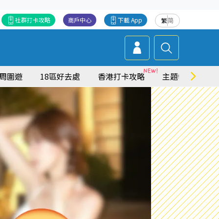
社群打卡攻略
商戶中心
下載 App
繁
简
周圍遊
18區好去處
香港打卡攻略
主題特集