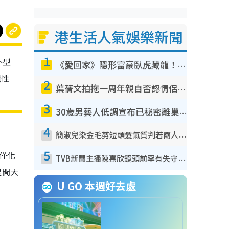
港生活人氣娛樂新聞
1
外型
《愛回家》隱形富豪臥虎藏龍！盤點12位財氣逼人的有錢藝人：呢位靚女3億身家唔憂做
輯性
2
葉蒨文拍拖一周年親自否認情侶關係？！被質疑感情造假竟稱GM「普通同事」
3
30歲男藝人低調宣布已秘密離巢！人氣急跌變失蹤人口︰「這幾年過得並不容易」
4
簡淑兒染金毛剪短頭髮氣質判若兩人！嚇壞老公麥大力都認唔出：「你做咩事？」
5
 僅化
TVB新聞主播陳嘉欣鏡頭前罕有失守！遭林超英一句說話突襲嚇親當場大笑
足間大
U GO 本週好去處