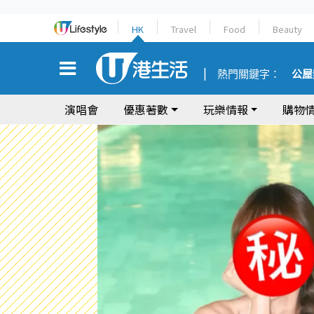
HK
Travel
Food
Beauty
熱門關鍵字：
公屋
演唱會
優惠著數
玩樂情報
購物