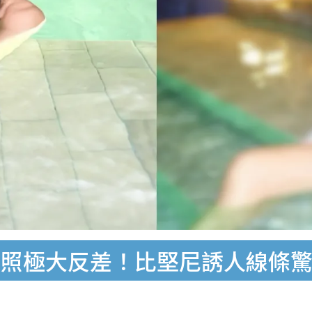
衣照極大反差！比堅尼誘人線條