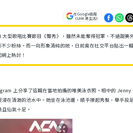
在Google追蹤
《UHK 港生活》
TVB 大型歌唱比賽節目《聲秀》，雖然未能奪得冠軍，不過甜美
引不少粉絲。而一向形象清純的她，日前竟在社交平台貼出一
起網上熱討！
gram 上分享了這輯在當地拍攝的唯美泳衣照。相中的 Jenny
輕浸在清澈的池水中。她坐在泳池邊，順手撩起秀髮，舉手投
美且仙氣十足。