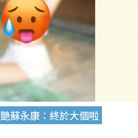
驚艷蘇永康：終於大個啦