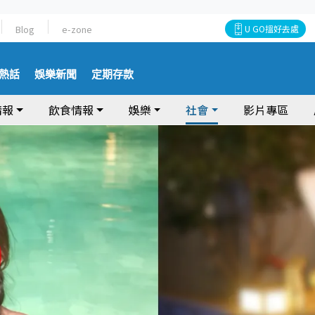
Blog
e-zone
U GO搵好去處
熱話
娛樂新聞
定期存款
情報
飲食情報
娛樂
社會
影片專區