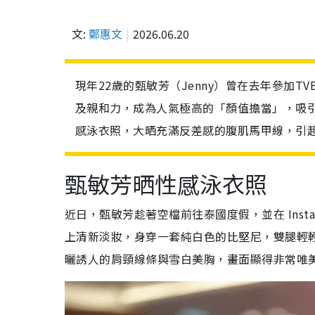
文:
鄭惠文
2026.06.20
現年22歲的甄敏芳（Jenny）曾在去年參加
及親和力，成為人氣極高的「顏值擔當」，吸
感泳衣照，大晒充滿反差感的腹肌馬甲線，引
甄敏芳晒性感泳衣照
近日，甄敏芳趁著空檔前往泰國度假，並在 Insta
上清新淡妝，身穿一套純白色的比堅尼，雙腿輕
曬誘人的肩頸線條與雪白美胸，畫面顯得非常唯