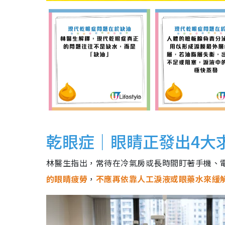
乾眼症｜眼睛正發出4大
林醫生指出，常待在冷氣房或長時間盯著手機、
的眼睛疲勞
，
不應再依靠人工淚液或眼藥水來緩