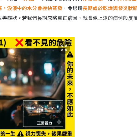
塞，淚液中的水分會極快蒸發
，令眼睛
長期處於乾燥與發炎狀
改善症狀。若我們長期忽略真正病因，就會像上述的病例般反