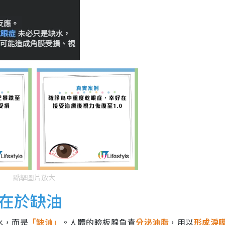
點擊圖片放大
在於缺油
水，而是
「缺油」
。人體的瞼板腺負責
分泌油脂
，用以
形成淚