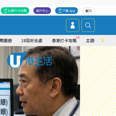
社群打卡攻略
商戶中心
下載 App
繁
简
周圍遊
18區好去處
香港打卡攻略
主題特集