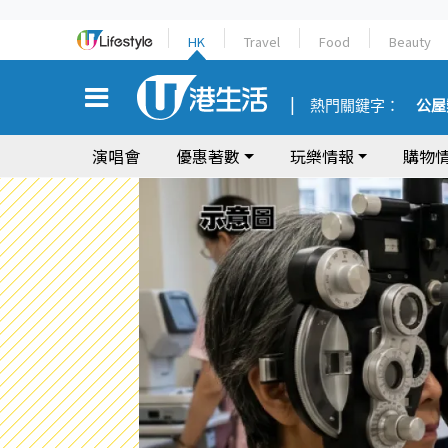
HK
Travel
Food
Beauty
熱門關鍵字：
公屋
演唱會
優惠著數
玩樂情報
購物