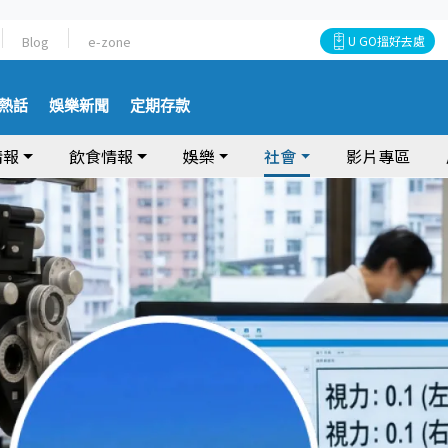
Blog
e-zone
U GO搵好去處
熱話
娛樂新聞
定期存款
情報
飲食情報
娛樂
社會
影片專區