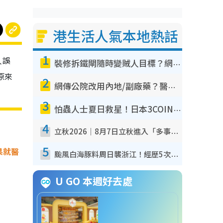
港生活人氣本地熱話
1
人誤
裝修拆鐵閘隨時變賊人目標？網民揭2大關鍵用途：裝新式等於白裝？附新舊鐵閘分別
原來
2
網傳公院改用內地/副廠藥？醫生拆解正副廠分別 揭4類人換藥隨時出事
3
怕蟲人士夏日救星！日本3COINS爆紅驅蟲神器$45起 1招「全程免觸碰」輕鬆搞定小強
4
立秋2026｜8月7日立秋進入「多事之秋」 3件事唔做得！專家教6招開運 清枱頭／銀包納氣接好運
5
果就醫
颱風白海豚料周日襲浙江！經歷5次「眼牆置換」極罕見 成登陸內地最長途颱風
U GO 本週好去處