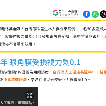
在Google追蹤
《UHK 港生活》
唔係萬能㗎！台灣眼科醫生林人傑分享病例，一名50多歲婦
，就醫時視力僅剩0.1且發現眼角膜受損，患中重度乾眼症。
淚液亦不會帶來效用。
年 眼角膜受損視力剩0.1
子錯把眼睛乾澀當為用眼過度，
自行滴人工淚液長達半年，結
為
中重度乾眼症
，幸好在接受治療後視力恢復至1.0。