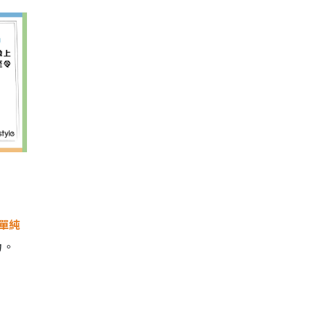
單純
力。