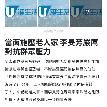
+2
點擊圖片放大
當面施壓老人家 李旻芳嚴厲
對抗群眾壓力
陳太眼見謊言被戳破，便轉向對九旬的吳伯伯瘋狂施加
情感勒索與言語恐嚇，不斷高聲逼問無依無靠的伯伯：
「你最近有沒有跟我說過你有需要？暫時不需要！聽到
沒有？」 又用「工人姐姐的錢從哪裡來？你快沒錢
了！」來嚇唬老人家。而李旻芳在現場字字珠璣地剛烈
對抗，更獲得觀眾及網民一致讚賞表揚。