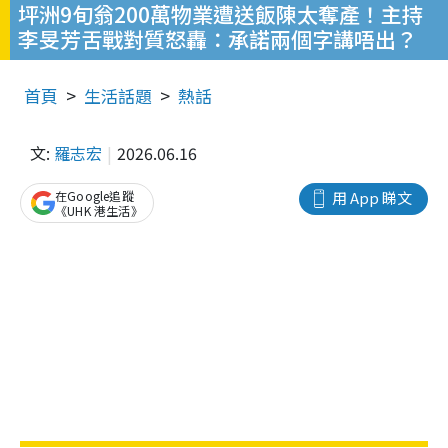
坪洲9旬翁200萬物業遭送飯陳太奪產！主持
李旻芳舌戰對質怒轟：承諾兩個字講唔出？
首頁
生活話題
熱話
文:
羅志宏
2026.06.16
在Google追蹤
用 App 睇文
《UHK 港生活》