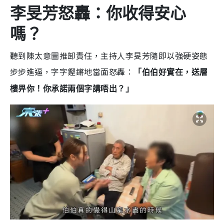
李旻芳怒轟：你收得安心
嗎？
聽到陳太意圖推卸責任，主持人李旻芳隨即以強硬姿態
步步進逼，字字鏗鏘地當面怒轟：
「伯伯好實在，送層
樓畀你！你承諾兩個字講唔出？」