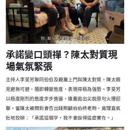
承諾變口頭禪？陳太
對質現
場氣氛緊張
主持人李旻芳聯同伯伯及親屬上門與陳太對質。陳太眼
見避無可避，隨即轉變態度，表現得極為強勢。李旻芳
以極度剛烈的態度步步進逼，連番拋出尖銳原句火爆迎
當陳太被問到會否出錢照顧伯伯終老時，竟理直氣
擊。
壯地狡辯：「承諾這個字，我不會說得這麼實在。」