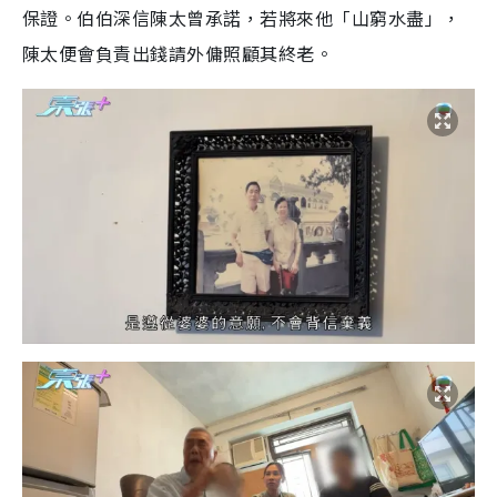
保證。伯伯深信陳太曾承諾，若將來他「山窮水盡」，
陳太便會負責出錢請外傭照顧其終老。