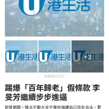
+3
點擊圖片放大
踢爆「百年歸老」假條款 李
旻芳繼續步步進逼
對質期間，陳太不斷大言不慚地強調自己完全合法，更