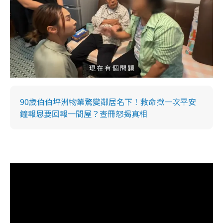
90歲伯伯坪洲物業驚變鄰居名下！救命撳一次平安
鐘報恩要回報一間屋？查冊怒揭真相