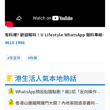
有料爆? 歡迎報料！U Lifestyle WhatsApp 報料專線:
9610 1996
李旻芳
物業
港生活人氣本地熱話
1
WhatsApp預設貼圖點刪？揭1招「反向操作」還原簡潔介面 附3步實測教學
2
香港山邊鐵閘邊門大開？內地客困惑意義何在！網民神回覆：呢種叫法理性防禦