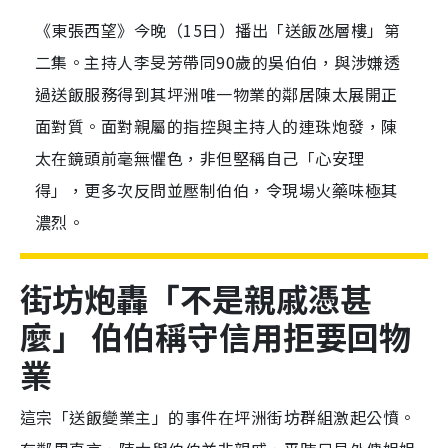
《東張西望》今晚（15日）播出「送飯氹層樓」第
二集。主持人李旻芳帶同90歲的吳伯伯，與涉嫌透
過送飯服務得到其坪洲唯一物業的鄰居陳太展開正
面對質。面對親屬的指控與主持人的連珠炮發，陳
太在鏡頭前毫無懼色，非但堅稱自己「心安理
得」，更多次反問並壓制伯伯，令現場火藥味極其
濃烈。
街坊炮轟「不是親戚憑甚
麼」 伯伯稱守信用拒要回物
業
這宗「送飯變業主」的事件在坪洲街坊群組激起公憤。