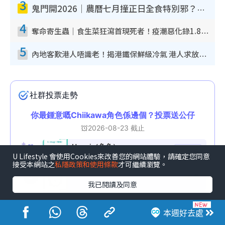
3
鬼門開2026｜農曆七月撞正日全食特別邪？專家警告切忌做一事！揭4大禁忌+2招保平安
4
奪命寄生蟲｜食生菜狂瀉首現死者！疫潮惡化錄1.8萬宗病例 揭洗菜3大謬誤
5
內地客歎港人唔識老！揭港鐵保鮮級冷氣 港人求放過：咪投訴
U Lifestyle 會使用Cookies來改善您的網站體驗，請確定您同意
接受本網站之
私隱政策和使用條款
才可繼續瀏覽。
我已閱讀及同意
本週好去處