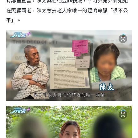
有鄰里直言，陳太與伯伯並非親戚，平時只見外傭姐姐
在照顧兩老，陳太奪去老人家唯一的經濟命脈「很不公
平」。