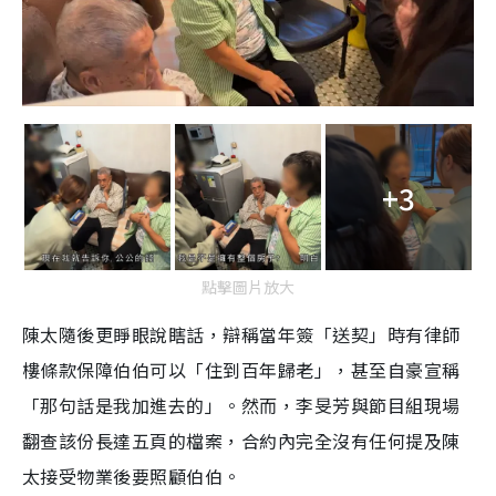
+3
點擊圖片放大
陳太隨後更睜眼說瞎話，辯稱當年簽「送契」時有律師
樓條款保障伯伯可以「住到百年歸老」，甚至自豪宣稱
「那句話是我加進去的」。然而，李旻芳與節目組現場
翻查該份長達五頁的檔案，合約內完全沒有任何提及陳
太接受物業後要照顧伯伯。