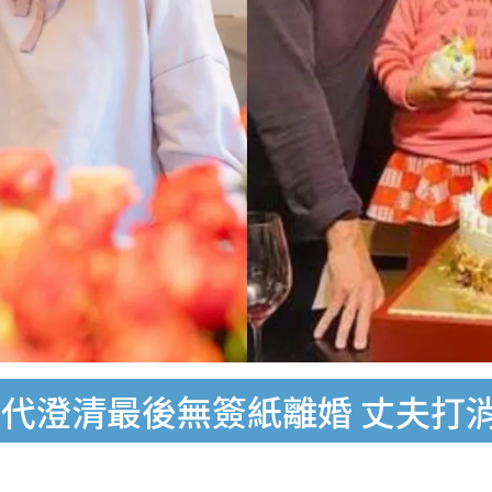
代澄清最後無簽紙離婚 丈夫打