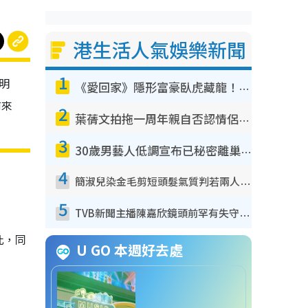
港生活人氣娛樂新聞
1
明
《愛回家》隱形富豪臥虎藏龍！盤點12位財氣逼人的有錢藝人：呢位靚女3億身家唔憂做
前來
2
葉蒨文拍拖一周年親自否認情侶關係？！被質疑感情造假竟稱GM「普通同事」
3
30歲男藝人低調宣布已秘密離巢！人氣急跌變失蹤人口︰「這幾年過得並不容易」
4
簡淑兒染金毛剪短頭髮氣質判若兩人！嚇壞老公麥大力都認唔出：「你做咩事？」
5
TVB新聞主播陳嘉欣鏡頭前罕有失守！遭林超英一句說話突襲嚇親當場大笑
此，同
U GO 本週好去處