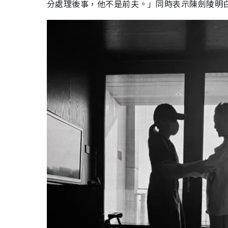
分處理後事，他不是前夫。」同時表示陳劍陵明