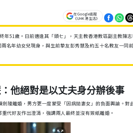
在Google追蹤
《UHK 港生活》
終年51歲。日前適逢其「頭七」，天主教香港教區副主教陳志
同兩名年幼女兒現身，與生前摯友彭秀慧及約五十名教友一同
慧：他絕對是以丈夫身分辦後事
的陳劍陵離婚，男方更一度蒙受「因病拋妻女」的負面輿論。對
鄭重代好友作出澄清，強調兩人最終並沒有簽紙離婚。