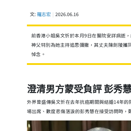
文:
羅志宏
2026.06.16
前香港小姐吳文忻於本月9日在醫院安詳病逝，
神父特別為她主持追思彌撒，其丈夫陳劍陵攜
悼念。
澄清男方蒙受負評 彭秀
外界曾盛傳吳文忻在去年抗癌期間與結婚14年
場出席、數度悲傷落淚的彭秀慧在接受訪問時，