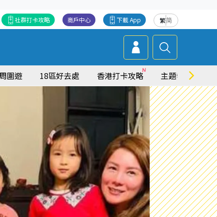
社群打卡攻略
商戶中心
下載 App
繁
简
周圍遊
18區好去處
香港打卡攻略
主題特集