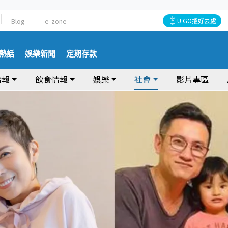
Blog
e-zone
U GO搵好去處
熱話
娛樂新聞
定期存款
情報
飲食情報
娛樂
社會
影片專區