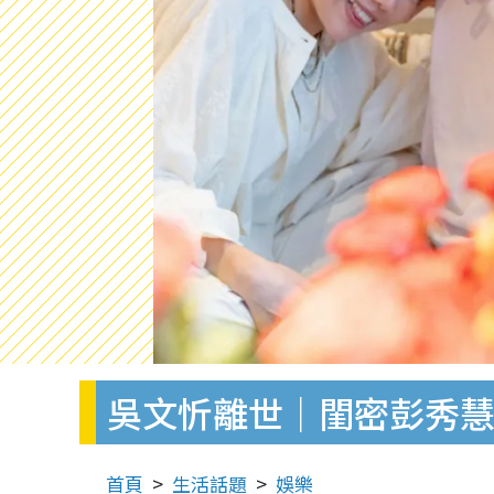
吳文忻離世｜閨密彭秀慧
首頁
生活話題
娛樂