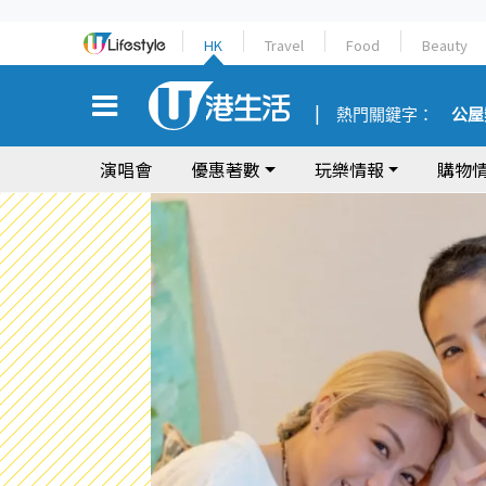
HK
Travel
Food
Beauty
熱門關鍵字：
公屋
演唱會
優惠著數
玩樂情報
購物