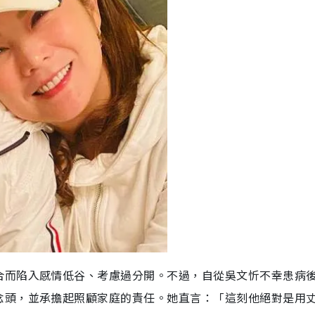
合而陷入感情低谷、考慮過分開。不過，自從吳文忻不幸患病
念頭，並承擔起照顧家庭的責任。她直言：「這刻他絕對是用