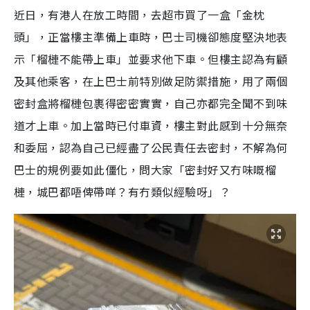
近日，有港人在放工時間，去超市買了一盒「金枕
頭」，正當樓主準備上車時，巴士司機卻態度堅決地表
示「榴槤不能帶上車」並要求他下車。但樓主認為有顧
及其他乘客，在上巴士前特別做足防禦措施，用了兩個
密封盒將榴槤包裹得密密實實，自己亦都完全聞不到味
道才上車。加上當時已付車資，樓主對此感到十分無奈
和委屈，認為自己已經盡了公民責任去密封，不解為何
巴士的規例要如此僵化，問大家「密封好又冇味嘅榴
槤，城巴都唔俾帶咩？有冇類似經驗呀」？