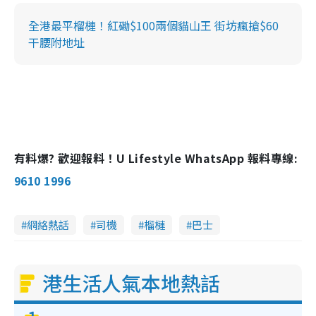
全港最平榴槤！紅磡$100兩個貓山王 街坊瘋搶$60
干腰附地址
有料爆? 歡迎報料！U Lifestyle WhatsApp 報料專線:
9610 1996
網絡熱話
司機
榴槤
巴士
港生活人氣本地熱話