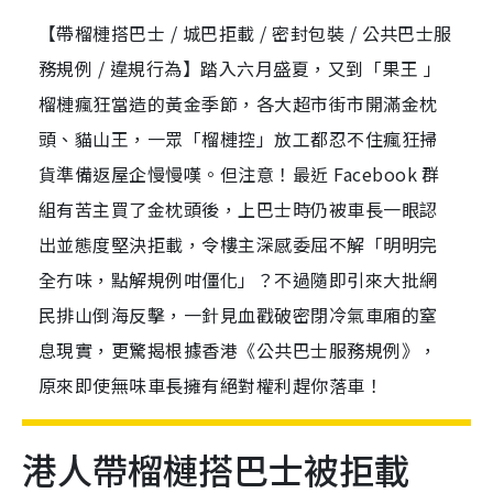
【帶榴槤搭巴士 / 城巴拒載 / 密封包裝 / 公共巴士服
務規例 / 違規行為】踏入六月盛夏，又到「果王 」
榴槤瘋狂當造的黃金季節，各大超市街市開滿金枕
頭、貓山王，一眾「榴槤控」放工都忍不住瘋狂掃
貨準備返屋企慢慢嘆。但注意！最近 Facebook 群
組有苦主買了金枕頭後，上巴士時仍被車長一眼認
出並態度堅決拒載，令樓主深感委屈不解「明明完
全冇味，點解規例咁僵化」？不過隨即引來大批網
民排山倒海反擊，一針見血戳破密閉冷氣車廂的窒
息現實，更驚揭根據香港《公共巴士服務規例》，
原來即使無味車長擁有絕對權利趕你落車！
港人帶榴槤搭巴士被拒載