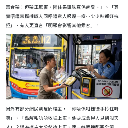
意食架！但架車無窗，困住果陣味真係超臭…」、「其
實唔鍾意榴槤嘅人同唔鍾意人吸煙一樣…少少味都好抗
拒」，有人更直言「明顯會影響其他乘客」。
另外有部分網民則反問樓主，「你唔係咁樣徒手拎住呀
嘛」、「點解咁叻唔收埋上車，係要成盒畀人見到咁天
才」？認為樓主太公然拎上車，連一絲遮掩都完全沒