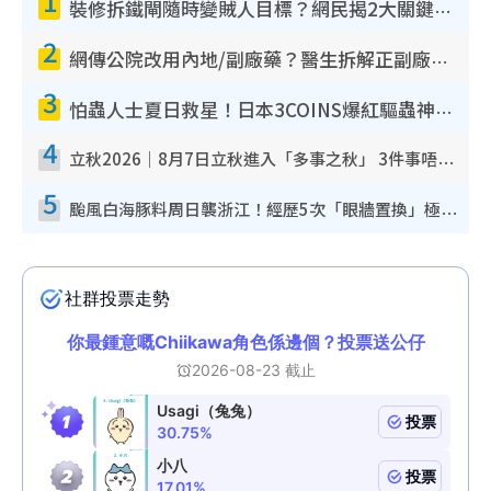
1
裝修拆鐵閘隨時變賊人目標？網民揭2大關鍵用途：裝新式等於白裝？附新舊鐵閘分別
2
網傳公院改用內地/副廠藥？醫生拆解正副廠分別 揭4類人換藥隨時出事
3
怕蟲人士夏日救星！日本3COINS爆紅驅蟲神器$45起 1招「全程免觸碰」輕鬆搞定小強
4
立秋2026｜8月7日立秋進入「多事之秋」 3件事唔做得！專家教6招開運 清枱頭／銀包納氣接好運
5
颱風白海豚料周日襲浙江！經歷5次「眼牆置換」極罕見 成登陸內地最長途颱風