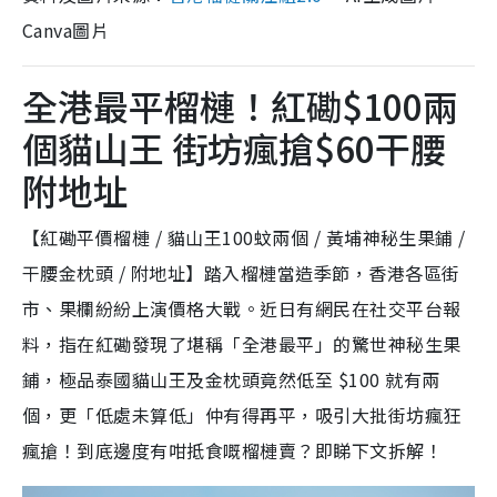
Canva圖片
全港最平榴槤！紅磡$100兩
個貓山王 街坊瘋搶$60干腰
附地址
【紅磡平價榴槤 / 貓山王100蚊兩個 / 黃埔神秘生果鋪 /
干腰金枕頭 / 附地址】踏入榴槤當造季節，香港各區街
市、果欄紛紛上演價格大戰。近日有網民在社交平台報
料，指在紅磡發現了堪稱「全港最平」的驚世神秘生果
鋪，極品泰國貓山王及金枕頭竟然低至 $100 就有兩
個，更「低處未算低」仲有得再平，吸引大批街坊瘋狂
瘋搶！到底邊度有咁抵食嘅榴槤賣？即睇下文拆解！