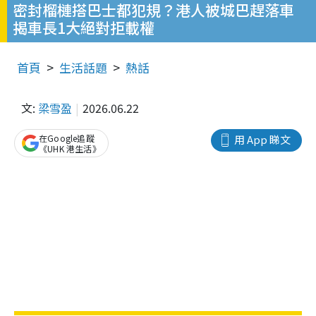
密封榴槤搭巴士都犯規？港人被城巴趕落車
揭車長1大絕對拒載權
首頁
生活話題
熱話
文:
梁雪盈
2026.06.22
在Google追蹤
用 App 睇文
《UHK 港生活》