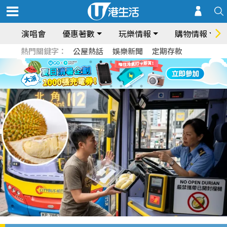
演唱會
優惠著數
玩樂情報
購物情報
熱門關鍵字：
公屋熱話
娛樂新聞
定期存款