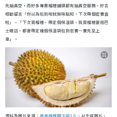
先抽真空，而好多專賣榴槤舖頭都有抽真空服務，好言
相勸留言「你以為包到咁就無味點知，下次帶個密實盒
啦」、「下次買榴槤，帶定個保溫袋，我買榴槤要搭巴
士嘅話，都會帶定幾個保溫袋包到佢實一實先至上
車」。
資料及圖片來源：
香港榴槤關注組2.0
、AI生成圖片、