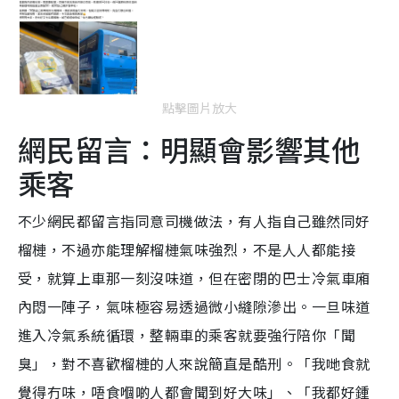
點擊圖片放大
網民留言：明顯會影響其他
乘客
不少網民都留言指同意司機做法，有人指自己雖然同好
榴槤，不過亦能理解榴槤氣味強烈，不是人人都能接
受，就算上車那一刻沒味道，但在密閉的巴士冷氣車廂
內悶一陣子，氣味極容易透過微小縫隙滲出。一旦味道
進入冷氣系統循環，整輛車的乘客就要強行陪你「聞
臭」，對不喜歡榴槤的人來說簡直是酷刑。「我哋食就
覺得冇味，唔食嗰啲人都會聞到好大味」、「我都好鍾