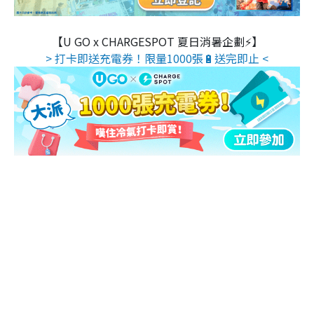
【U GO x CHARGESPOT 夏日消暑企劃⚡】
> 打卡即送充電券！限量1000張🔋送完即止 <