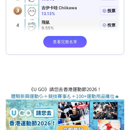
《U GO》請您去香港運動節2026！
體驗新興運動💦＋競技賽事💪＋100+運動用品攤位🔥