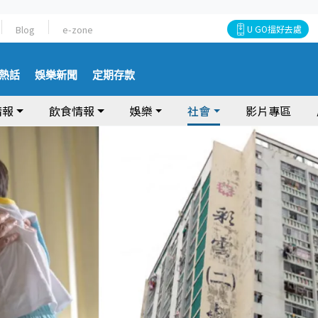
Blog
e-zone
U GO搵好去處
熱話
娛樂新聞
定期存款
情報
飲食情報
娛樂
社會
影片專區