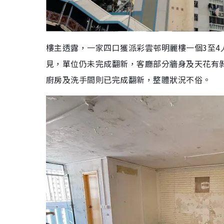
樓主透露，一家四口獲派彩雲邨明麗樓一個3至4
見，單位仍未完成翻新，客廳部分牆身及天花有
廚房及洗手間則已完成翻新，整體狀況不俗。