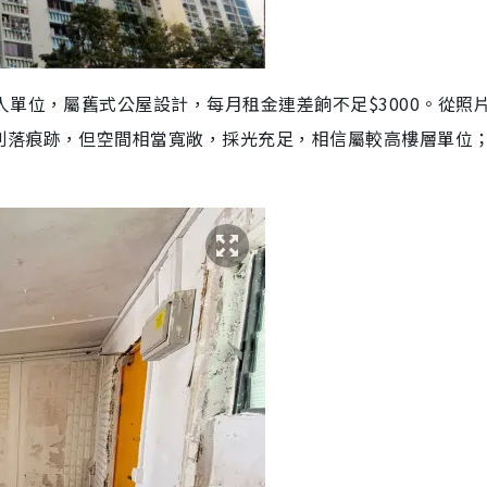
人單位，屬舊式公屋設計，每月租金連差餉不足$3000。從照
剝落痕跡，但空間相當寬敞，採光充足，相信屬較高樓層單位