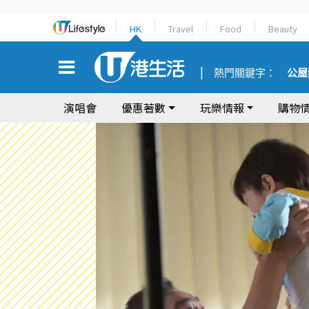
HK
Travel
Food
Beauty
熱門關鍵字：
公屋
演唱會
優惠著數
玩樂情報
購物