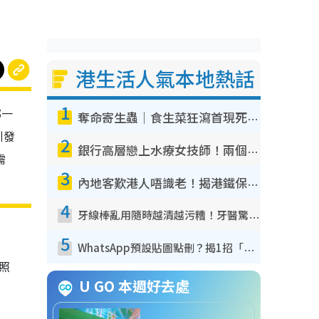
港生活人氣本地熱話
1
邨一
奪命寄生蟲｜食生菜狂瀉首現死者！疫潮惡化錄1.8萬宗病例 揭洗菜3大謬誤
引發
2
銀行高層戀上水療女技師！兩個月借128萬驚覺「沉船」沉落火海 揭背後疑似邪教操控賣淫
需
3
內地客歎港人唔識老！揭港鐵保鮮級冷氣 港人求放過：咪投訴
4
牙線棒亂用隨時越清越污糟！牙醫驚揭盲目過戶細菌恐致蛀牙：呢種先係日常真保養
5
WhatsApp預設貼圖點刪？揭1招「反向操作」還原簡潔介面 附3步實測教學
照
U GO 本週好去處