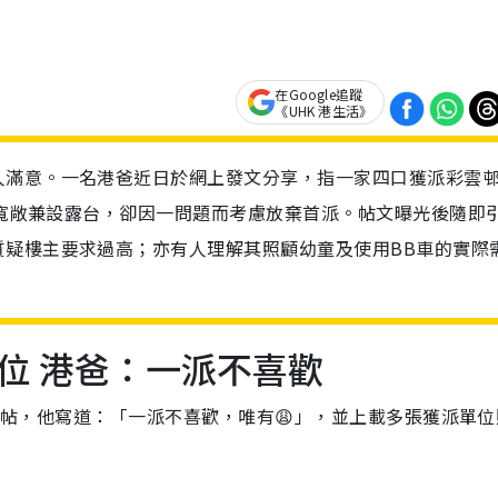
在Google追蹤
《UHK 港生活》
人滿意。一名港爸近日於網上發文分享，指一家四口獲派彩雲
空間寬敞兼設露台，卻因一問題而考慮放棄首派。帖文曝光後隨即
質疑樓主要求過高；亦有人理解其照顧幼童及使用BB車的實際
位 港爸：一派不喜歡
帖，他寫道：「一派不喜歡，唯有😩」，並上載多張獲派單位