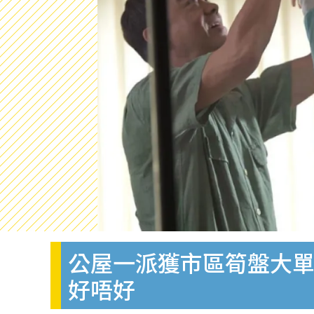
公屋一派獲市區筍盤大
好唔好