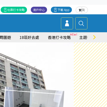
社群打卡攻略
商戶中心
下載 App
繁
简
周圍遊
18區好去處
香港打卡攻略
主題特集