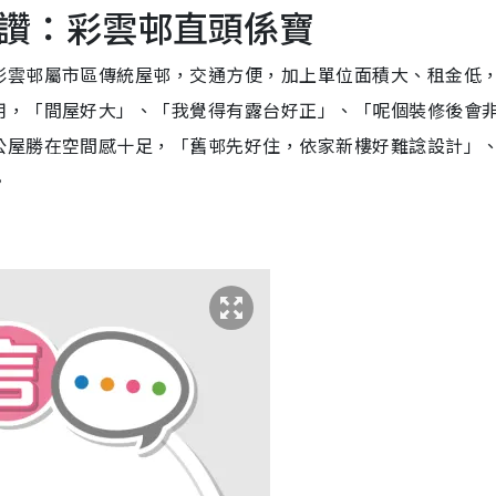
讚：彩雲邨直頭係寶
彩雲邨屬市區傳統屋邨，交通方便，加上單位面積大、租金低
用，「間屋好大」、「我覺得有露台好正」、「呢個裝修後會
公屋勝在空間感十足，「舊邨先好住，依家新樓好難諗設計」
。