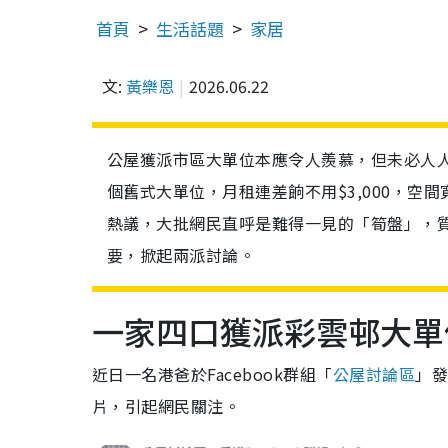
首頁
生活話題
家居
文:
黃樂恩
2026.06.22
公屋獲派市區大單位本應令人羨慕，但未必人
個舊式大單位，月租連差餉不用$3,000，
熱議，大批網民直呼是難得一見的「筍盤」，
要，掀起兩派討論。
一家四口獲派彩雲邨大單
近日一名港爸於Facebook群組「
公屋討論區
」發
片，引起網民關注。