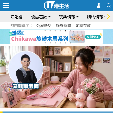
演唱會
優惠著數
玩樂情報
購物情報
熱門關鍵字：
公屋熱話
娛樂新聞
定期存款