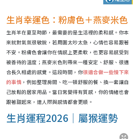
生肖幸運色：粉膚色＋燕麥米色
生肖羊在夏至時節，最需要的是生活裡的柔和感。你本
來就對氣氛很敏銳，若周圍太吵太急，心情也容易跟著
不安。粉膚色會讓你在情感上更柔軟，也更容易感受到
被善待的溫度；燕麥米色則帶來一種安定、舒服、很適
合長久相處的感覺。這段時間，你
很適合做一些慢下來
的事情
，例如整理房間、吃一頓舒服的餐、換一套讓自
己放鬆的居家用品。當日常變得有質感，你的情緒也會
跟著甜起來，連人際與感情都會更順。
生肖運程2026｜屬猴運勢