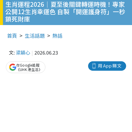
生肖運程2026｜夏至後關鍵轉運時機！專家
公開12生肖幸運色 自製「開運護身符」一秒
鎖死財庫
首頁
生活話題
熱話
文:
梁穎心
2026.06.23
在Google追蹤
用 App 睇文
《UHK 港生活》