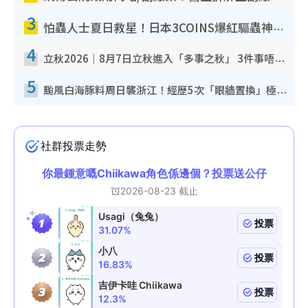
3
怕蟲人士夏日救星！日本3COINS爆紅驅蟲神器$45起 1招「全程免觸碰」輕鬆搞定小強
4
立秋2026｜8月7日立秋進入「多事之秋」 3件事唔做得！專家教6招開運 清枱頭／銀包納氣接好運
5
颱風白海豚料周日襲浙江！經歷5次「眼牆置換」極罕見 成登陸內地最長途颱風