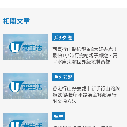
相關文章
戶外郊遊
西貢行山路線靚景8大好去處！
最快1小時行完啱親子郊遊、萬
宜水庫東壩世界級地質奇觀
戶外郊遊
香港行山好去處｜新手行山路線
逾20條推介 平路為主輕鬆易行
附交通方法
娛樂