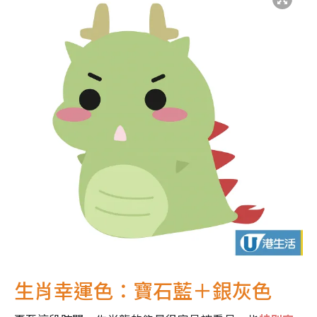
生肖幸運色：寶石藍＋銀灰色