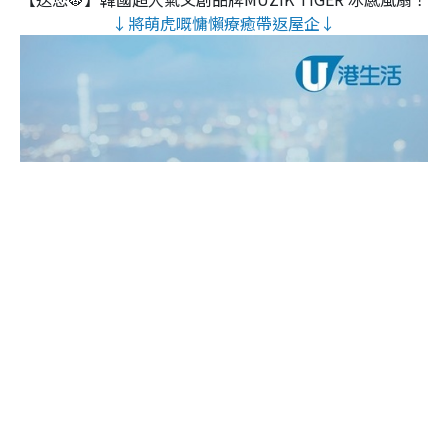
↓將萌虎嘅慵懶療癒帶返屋企↓