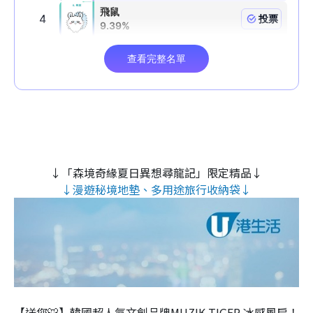
↓「森境奇緣夏日異想尋龍記」限定精品↓
↓漫遊秘境地墊、多用途旅行收納袋↓
【送您🐯】韓國超人氣文創品牌MUZIK TIGER 冰感風扇！