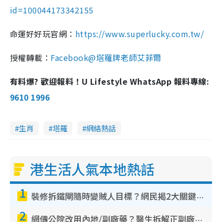
id=100044173342155
命運好好玩官網：
https://www.superlucky.com.tw/
授權轉載：
Facebook@塔羅牌老師艾菲爾
有料爆? 歡迎報料！U Lifestyle WhatsApp 報料專線:
9610 1996
生肖
塔羅
網絡熱話
港生活人氣本地熱話
1
裝修拆鐵閘隨時變賊人目標？網民揭2大關鍵用途：裝新式等於白裝？附新舊鐵閘分別
2
網傳公院改用內地/副廠藥？醫生拆解正副廠分別 揭4類人換藥隨時出事