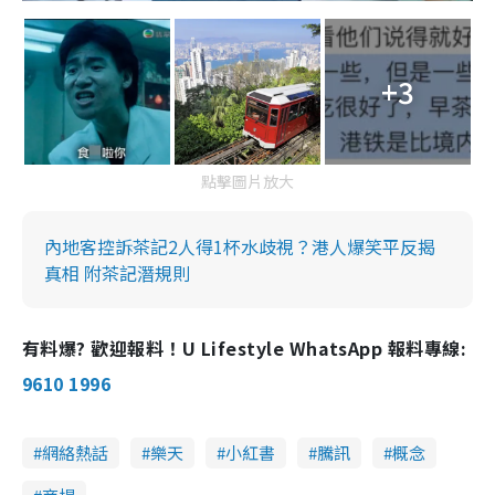
+3
點擊圖片放大
內地客控訴茶記2人得1杯水歧視？港人爆笑平反揭
真相 附茶記潛規則
有料爆? 歡迎報料！U Lifestyle WhatsApp 報料專線:
9610 1996
網絡熱話
樂天
小紅書
騰訊
概念