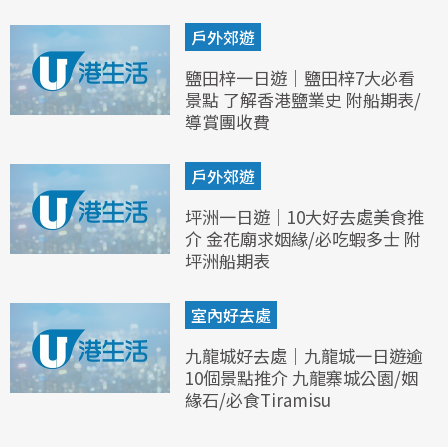
戶外郊遊
鹽田梓一日遊｜鹽田梓7大必看
景點 了解香港鹽業史 附船期表/
導賞團收費
戶外郊遊
坪洲一日遊｜10大好去處美食推
介 金花廟求姻緣/必吃蝦多士 附
坪洲船期表
室內好去處
九龍城好去處｜九龍城一日遊逾
10個景點推介 九龍寨城公園/姻
緣石/必食Tiramisu