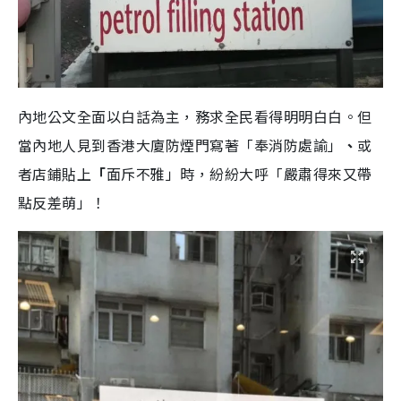
內地公文全面以白話為主，務求全民看得明明白白。但
當內地人見到香港大廈防煙門寫著「奉消防處諭」
、
或
者店鋪貼上
「
面斥不雅」時，紛紛大呼「嚴肅得來又帶
點反差萌」！