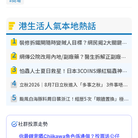
商場
港生活人氣本地熱話
1
裝修拆鐵閘隨時變賊人目標？網民揭2大關鍵用途：裝新式等於白裝？附新舊鐵閘分別
2
網傳公院改用內地/副廠藥？醫生拆解正副廠分別 揭4類人換藥隨時出事
3
怕蟲人士夏日救星！日本3COINS爆紅驅蟲神器$45起 1招「全程免觸碰」輕鬆搞定小強
4
立秋2026｜8月7日立秋進入「多事之秋」 3件事唔做得！專家教6招開運 清枱頭／銀包納氣接好運
5
颱風白海豚料周日襲浙江！經歷5次「眼牆置換」極罕見 成登陸內地最長途颱風