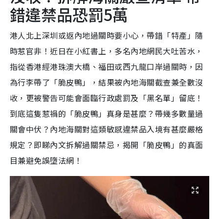
錯違禁品恐罰5萬
港人北上深圳或返內地過關時要小心，帶錯「特產」隨
時惹官非！近日在小紅書上，多名內地網民大吐苦水，
指從香港經港珠澳大橋、福田或西九龍口岸過關時，因
為行李帶了「脆皮鴨」，結果被內地海關截查兼全數沒
收，更被警告可能會面臨行政處罰及「黑名單」留底！
到底這隻惹禍的「脆皮鴨」真身是甚麼？帶幾多數量過
關會中伏？內地海關對這類敏感違禁品入境有甚麼嚴格
規定？即睇內文拆解過關禁忌，揭開「脆皮鴨」的真面
目兼避免誤墮法網！