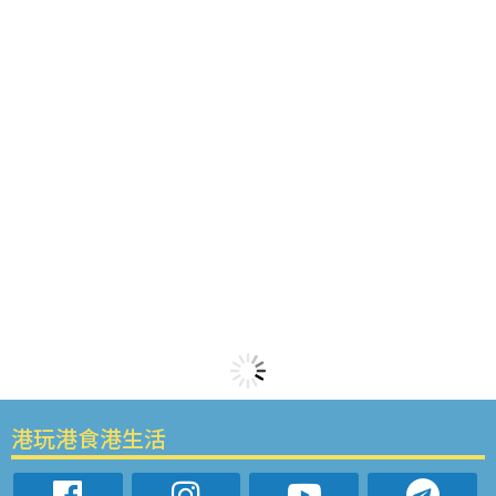
港玩港食港生活