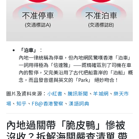
「泊車」
：
內地一律統稱為停車，但內地網民驚嘆香港「泊車」
一詞用得極為「信達雅」——既精確區別了司機在車
內的暫停，又完美沿用了古代把船靠岸的「泊船」概
念，而且發音還與英文的「Park」 絕妙吻合！
圖片及資料來源：
小紅書
、
騰訊新聞
、
羊城網
、
樂天市
場
、
知乎
、
FB@香港警察
、
漢語詞典
內地過關帶「脆皮鴨」慘被
沒收？拆解海關嚴查清單 帶