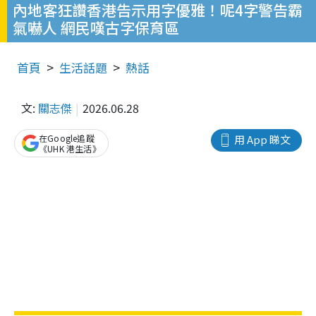
內地客狂讚香港告示用字優雅！呢4字警告霸
氣嚇人 網民嘆古字保育區
首頁
生活話題
熱話
文:
關志傑
2026.06.28
在Google追蹤
用 App 睇文
《UHK 港生活》