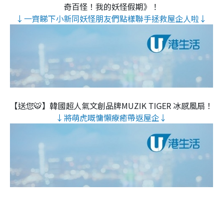
奇百怪！我的妖怪假期》！
↓一齊睇下小新同妖怪朋友們點樣聯手拯救屋企人啦↓
【送您🐯】韓國超人氣文創品牌MUZIK TIGER 冰感風扇！
↓將萌虎嘅慵懶療癒帶返屋企↓