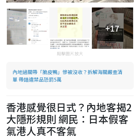
+17
點擊圖片放大
內地過關帶「脆皮鴨」慘被沒收？拆解海關嚴查清
單 帶錯違禁品恐罰5萬
香港感覺很日式？內地客揭2
大隱形規則 網民：日本假客
氣港人真不客氣