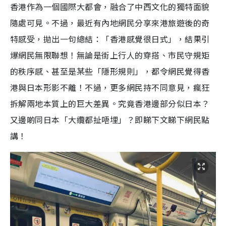
香港作為一個國際大都會，融合了中西文化的獨特面貌
隨處可見。不過，最近有內地網民分享來港旅遊後的奇
特感受，拋出一句總結：「香港感覺很日式」，結果引
爆網民無限聯想！無論是街上行人的穿搭、市民守規矩
的秩序感、甚至是某些「隱形規則」，都令網民覺得香
港與日本形影不離！不過，更多網民持不同意見，瘋狂
拆解兩地本質上的巨大差異。究竟香港邊部分似日本？
又邊啲同日本「大纜都扯唔埋」？即睇下文睇下網民點
講！