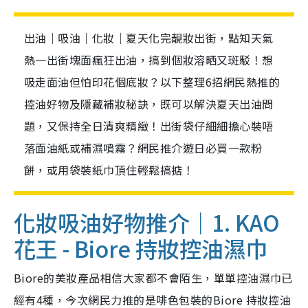
出油｜吸油｜化妝｜夏天化完靚妝出街，點知天氣
熱一出街塊面瘋狂出油，搞到個妝溶晒又斑駁！想
吸走面油但怕印花個底妝？以下整理6招網民熱推的
控油好物及隱藏補妝秘訣，既可以解決夏天出油問
題，又保持全日清爽精緻！出街袋仔細細擔心裝唔
落面油紙或補濕噴霧？網民推介遊日必買一款粉
餅，或用袋裝紙巾頂住輕鬆搞掂！
化妝吸油好物推介｜1. KAO
花王 - Biore 持妝控油濕巾
Biore的美妝產品相信大家都不會陌生，單單控油濕巾已
經有4種，今次網民力推的是啡色包裝的Biore 持妝控油