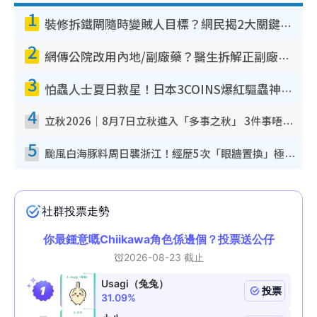
1
裝修拆鐵閘隨時變賊人目標？網民揭2大關鍵用途：裝新式等於白裝？附新舊鐵閘分別
2
網傳公院改用內地/副廠藥？醫生拆解正副廠分別 揭4類人換藥隨時出事
3
怕蟲人士夏日救星！日本3COINS爆紅驅蟲神器$45起 1招「全程免觸碰」輕鬆搞定小強
4
立秋2026｜8月7日立秋進入「多事之秋」 3件事唔做得！專家教6招開運 清枱頭／銀包納氣接好運
5
颱風白海豚料周日襲浙江！經歷5次「眼牆置換」極罕見 成登陸內地最長途颱風