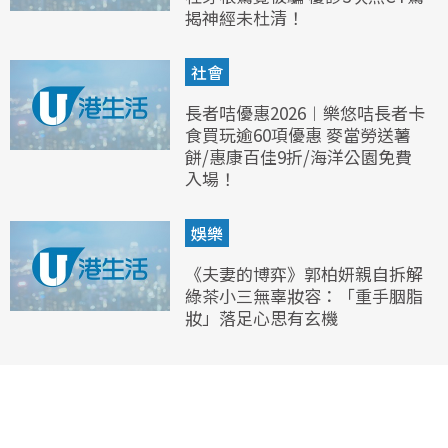
揭神經未杜清！
社會
長者咭優惠2026︱樂悠咭長者卡
食買玩逾60項優惠 麥當勞送薯
餅/惠康百佳9折/海洋公園免費
入場！
娛樂
《夫妻的博弈》郭柏妍親自拆解
綠茶小三無辜妝容：「重手胭脂
妝」落足心思有玄機