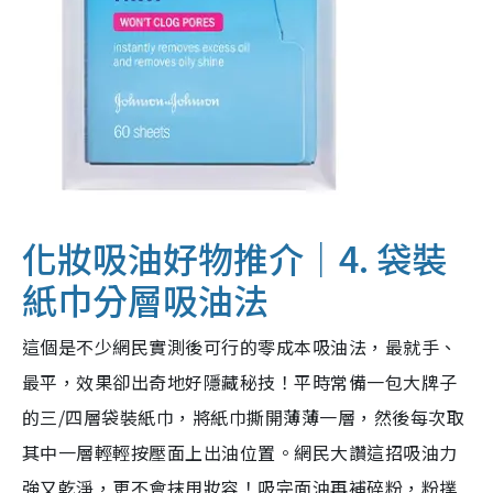
化妝吸油好物推介｜4. 袋裝
紙巾分層吸油法
這個是不少網民實測後可行的零成本吸油法，最就手、
最平，效果卻出奇地好隱藏秘技！平時常備一包大牌子
的三/四層袋裝紙巾，將紙巾撕開薄薄一層，然後每次取
其中一層輕輕按壓面上出油位置。網民大讚這招吸油力
強又乾淨，更不會抹甩妝容！吸完面油再補碎粉，粉撲