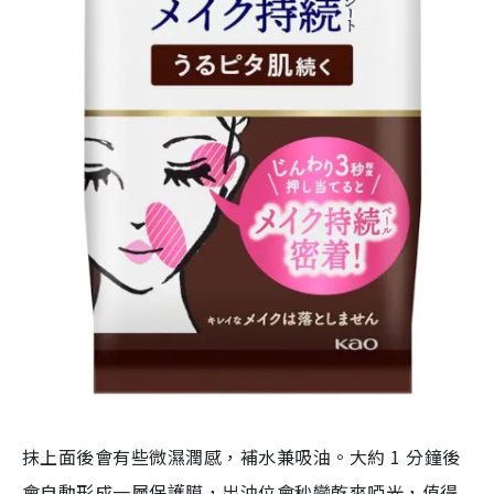
抹上面後會有些微濕潤感，補水兼吸油。大約 1 分鐘後
會自動形成一層保護膜，出油位會秒變乾爽啞光，值得