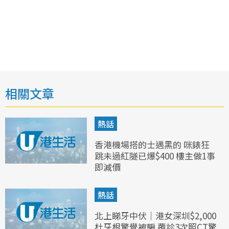
相關文章
熱話
香港機場搭的士遇黑的 咪錶狂
跳未過紅隧已爆$400 樓主做1事
即減價
熱話
北上睇牙中伏｜港女深圳$2,000
杜牙根驚覺被騙 覆診3次照CT驚