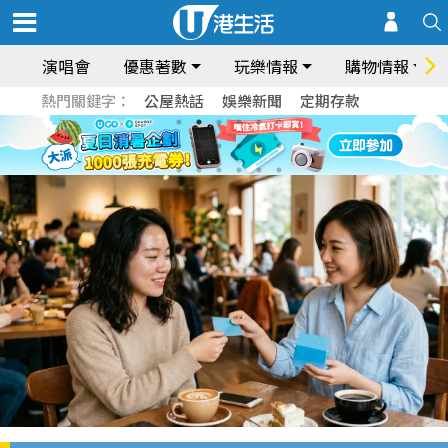
演唱會
優惠著數
玩樂情報
購物情報
熱門關鍵字：
公屋熱話
娛樂新聞
定期存款