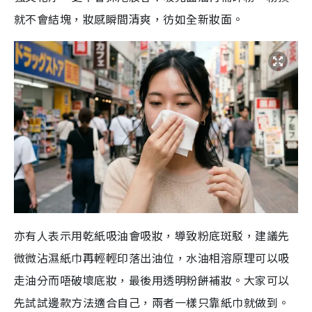
就不會結塊，妝感瞬間清爽，彷如全新妝面。
亦有人表示用乾紙吸油會吸妝，導致粉底斑駁，建議先
微微沾濕紙巾再輕輕印落出油位，水油相溶原理可以吸
走油分而唔破壞底妝，最後用透明粉餅補妝。大家可以
先試試邊款方法適合自己，兩者一樣只靠紙巾就做到。