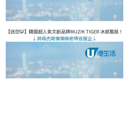
【送您🐯】韓國超人氣文創品牌MUZIK TIGER 冰感風扇！
↓將萌虎嘅慵懶療癒帶返屋企↓