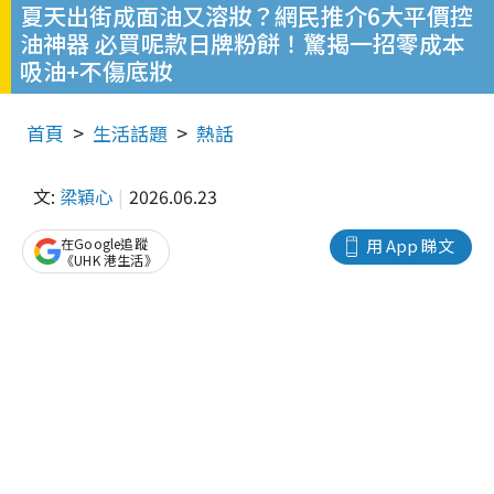
夏天出街成面油又溶妝？網民推介6大平價控
油神器 必買呢款日牌粉餅！驚揭一招零成本
吸油+不傷底妝
首頁
生活話題
熱話
文:
梁穎心
2026.06.23
在Google追蹤
用 App 睇文
《UHK 港生活》