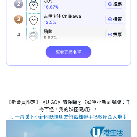
【新會員限定】《U GO》請你睇👹《蠟筆小新劇場版：千
奇百怪！我的妖怪假期》！
↓一齊睇下小新同妖怪朋友們點樣聯手拯救屋企人啦↓