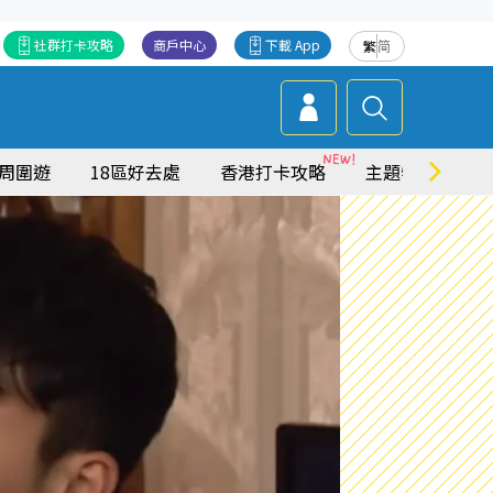
社群打卡攻略
商戶中心
下載 App
繁
简
周圍遊
18區好去處
香港打卡攻略
主題特集