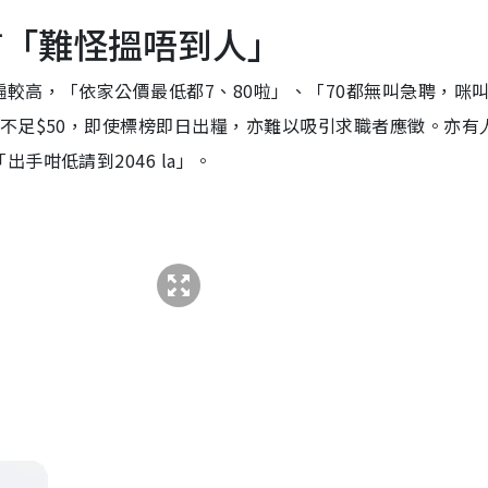
言「難怪搵唔到人」
較高，「依家公價最低都7、80啦」、「70都無叫急聘，咪
不足$50，即使標榜即日出糧，亦難以吸引求職者應徵。亦有
手咁低請到2046 la」。