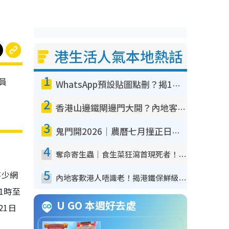
港生活人氣本地熱話
1
員
WhatsApp預設貼圖點刪？揭1招「反向操作」還原簡潔介面 附3步實測教學
2
香港山邊鐵閘邊門大開？內地客困惑意義何在！網民神回覆：呢種叫法理性防禦
3
鬼門開2026｜農曆七月撞正日全食特別邪？專家警告切忌做一事！揭4大禁忌+2招保平安
4
奪命寄生蟲｜食生菜狂瀉首現死者！疫潮惡化錄1.8萬宗病例 揭洗菜3大謬誤
5
不少網
內地客歎港人唔識老！揭港鐵保鮮級冷氣 港人求放過：咪投訴
1時至
U GO 本週好去處
21日