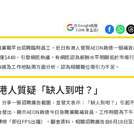
在Google追蹤
《UHK 港生活》
兼職平台招聘臨時員工。近日有港人發現AEON啟德一個補貨
僅$440，引發網民熱議。有網民認為薪酬水平明顯低於市場行
待遇及工作地點兩方面分析，認為相關職位吸引力不足。
 港人質疑「缺人到咁？」
」分享一張招聘廣告截圖，並發文表示：「缺人到咁？」引起
發出，顯示AEON啟德今日急聘兼職補貨員，工作時間為下午
標榜「即日FPS出糧）。翻查資料，相關招聘廣告自6月18日至