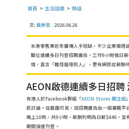
首頁
生活話題
熱話
文:
黃樂恩
2026.06.26
本港零售業近年屢傳人手短缺，不少企業需透過
職位連續多日刊登招聘廣告，工作9小時惟日薪
情，直言「難怪搵唔到人」，更有網民從薪酬
AEON啟德連續多日招聘
有港人於Facebook群組「
AEON Stores 關注組
民討論。從截圖可見，該招聘廣告由一個兼職平台
晚上10時，共9小時，薪酬列明為日薪$440，並
期間接連刊登。