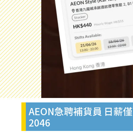
AEON急聘補貨員 日
2046