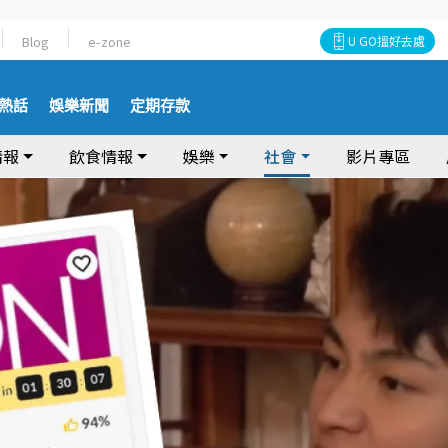
Blog
e-zone
U GO搵好去處
熱話
娛樂新聞
定期存款
情報
飲食情報
娛樂
社會
影片專區