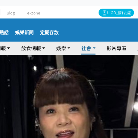
Blog
e-zone
U GO搵好去處
熱話
娛樂新聞
定期存款
情報
飲食情報
娛樂
社會
影片專區