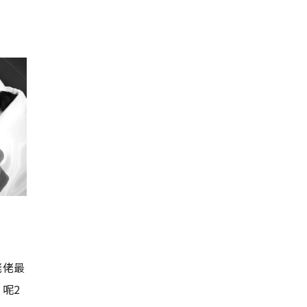
佬佬最
呢2