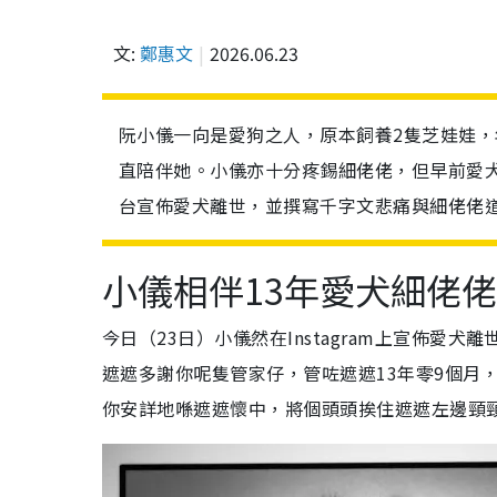
文:
鄭惠文
2026.06.23
阮小儀一向是愛狗之人，原本飼養2隻芝娃娃，年
直陪伴她。小儀亦十分疼錫細佬佬，但早前愛犬
台宣佈愛犬離世，並撰寫千字文悲痛與細佬佬
小儀相伴13年愛犬細佬
今日（23日）小儀然在Instagram上宣佈愛
遮遮多謝你呢隻管家仔，管咗遮遮13年零9個月，遮
你安詳地喺遮遮懷中，將個頭頭挨住遮遮左邊頸