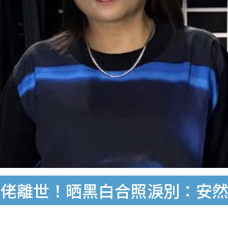
佬佬離世！晒黑白合照淚別：安