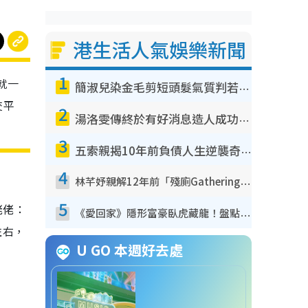
港生活人氣娛樂新聞
1
就一
簡淑兒染金毛剪短頭髮氣質判若兩人！嚇壞老公麥大力都認唔出：「你做咩事？」
交平
2
湯洛雯傳終於有好消息造人成功！兩大細節曝孕味極濃惹猜測：大肚婆先會咁！
3
五索親揭10年前負債人生逆襲奇蹟！全靠去一地方轉運後即遇上馬先生
4
林芊妤親解12年前「殘廁Gathering」真相！高層解約一句話重創尊嚴至今拒返TVB
5
佬佬：
《愛回家》隱形富豪臥虎藏龍！盤點12位財氣逼人的有錢藝人：呢位靚女3億身家唔憂做
左右，
U GO 本週好去處