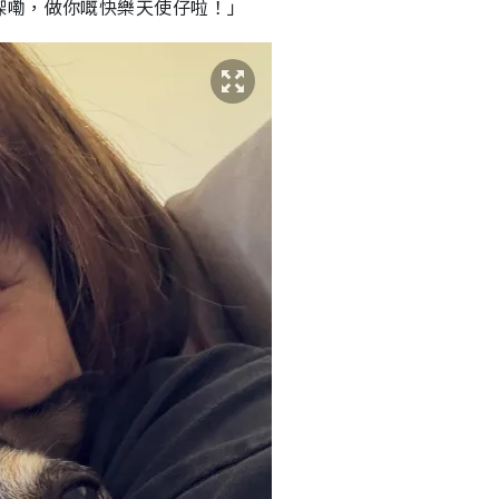
㗎嘞，做你嘅快樂天使仔啦！」