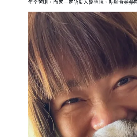
年辛苦喇，而家一定唔駛入醫院院，唔駛食藥藥