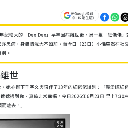
在Google追蹤
《UHK 港生活》
紀較大的「Dee Dee」早年因病離世後，另一隻「細佬佬」
亦患病，身體情況大不如前。而今日（23日）小儀突然在社
道別。
佬離世
犬離世，她亦撰下千字文與陪伴了13年的細佬佬道別：「親愛嘅細
遮遇到你，真係非常幸福。今日2026年6月23日 早上7:30
頸而離去。」