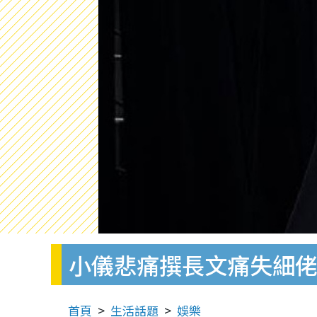
小儀悲痛撰長文痛失細
首頁
生活話題
娛樂