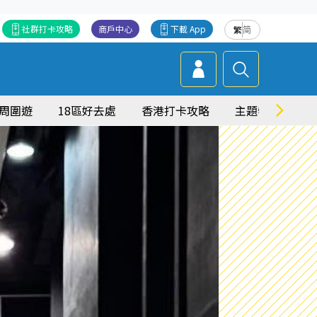
社群打卡攻略
商戶中心
下載 App
繁
简
周圍遊
18區好去處
香港打卡攻略
主題特集