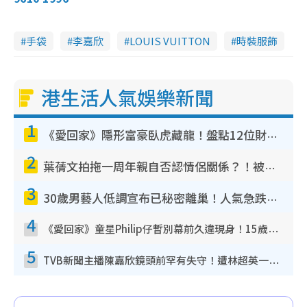
手袋
李嘉欣
LOUIS VUITTON
時裝服飾
港生活人氣娛樂新聞
1
《愛回家》隱形富豪臥虎藏龍！盤點12位財氣逼人的有錢藝人：呢位靚女3億身家唔憂做
2
葉蒨文拍拖一周年親自否認情侶關係？！被質疑感情造假竟稱GM「普通同事」
3
30歲男藝人低調宣布已秘密離巢！人氣急跌變失蹤人口︰「這幾年過得並不容易」
4
《愛回家》童星Philip仔暫別幕前久違現身！15歲近況暴風長高蛻變帥氣少男
5
TVB新聞主播陳嘉欣鏡頭前罕有失守！遭林超英一句說話突襲嚇親當場大笑