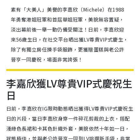
素有「大美人」美譽的李嘉欣（Michele）在1988
年勇奪港姐冠軍和首屆華姐冠軍，美貌無容置疑，
淡出幕前後一舉一動仍備受關注！日前，李嘉欣迎
來56歲生日，在社交平台晒出獲LV尊貴VIP式慶生，
除了有獨立房任揀手袋服飾，更獲贈蛋糕與老公許
晉亨一同慶祝，場面非常誇張！
李嘉欣獲LV尊貴VIP式慶祝生
日
日前，李嘉欣在IG限時動態晒出獲得LV尊貴VIP式慶祝生
日的片段，當日李嘉欣身穿一件碎花剪裁的上衣，搭配
淺綠色長裙和卡其色針織外套，美貌依然十年如一日，
狀態極佳，並與老公許晉亨一同到LV挑選新手袋，非常