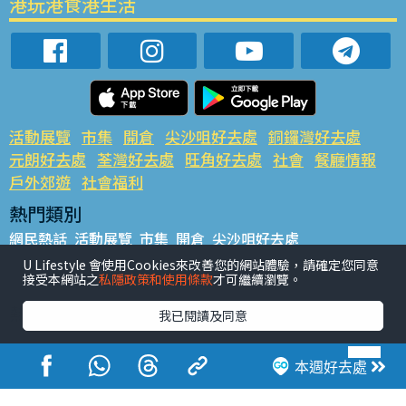
港玩港食港生活
活動展覽
市集
開倉
尖沙咀好去處
銅鑼灣好去處
元朗好去處
荃灣好去處
旺角好去處
社會
餐廳情報
戶外郊遊
社會福利
熱門類別
網民熱話
活動展覽
市集
開倉
尖沙咀好去處
銅鑼灣好去處
元朗好去處
荃灣好去處
旺角好去處
社會
U Lifestyle 會使用Cookies來改善您的網站體驗，請確定您同意
接受本網站之
私隱政策和使用條款
才可繼續瀏覽。
餐廳情報
戶外郊遊
熱門標籤
我已閱讀及同意
#UGO搵好去處
#人氣活動推介
#美食社群熱話
#親子玩樂好去處
#ULifestyle應用程式
#限時搶
本週好去處
#UJetso禮物放送
#ULifestyle商戶中心
#著數
#網絡熱話