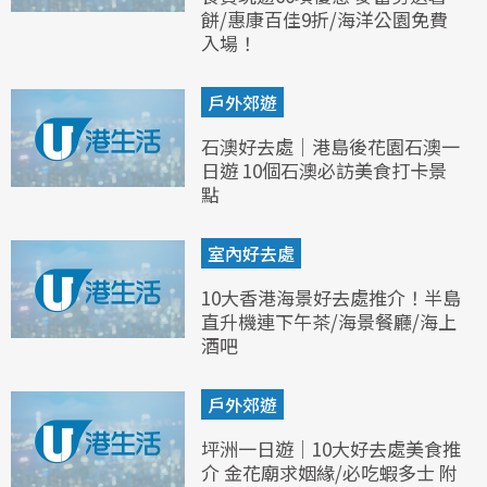
餅/惠康百佳9折/海洋公園免費
入場！
戶外郊遊
石澳好去處｜港島後花園石澳一
日遊 10個石澳必訪美食打卡景
點
室內好去處
10大香港海景好去處推介！半島
直升機連下午茶/海景餐廳/海上
酒吧
戶外郊遊
坪洲一日遊｜10大好去處美食推
介 金花廟求姻緣/必吃蝦多士 附