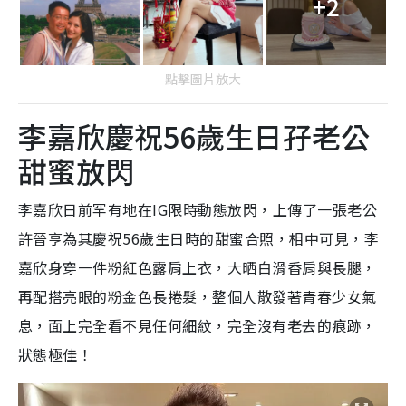
+2
點擊圖片放大
李嘉欣慶祝56歲生日孖老公
甜蜜放閃
李嘉欣日前罕有地在IG限時動態放閃，上傳了一張老公
許晉亨為其慶祝56歲生日時的甜蜜合照，相中可見，李
嘉欣身穿一件粉紅色露肩上衣，大晒白滑香肩與長腿，
再配搭亮眼的粉金色長捲髮，整個人散發著青春少女氣
息，面上完全看不見任何細紋，完全沒有老去的痕跡，
狀態極佳！