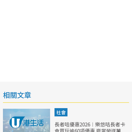
相關文章
社會
長者咭優惠2026︱樂悠咭長者卡
食買玩逾60項優惠 麥當勞送薯