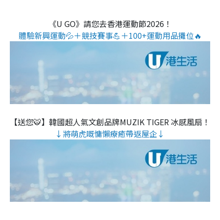
《U GO》請您去香港運動節2026！
體驗新興運動💦＋競技賽事💪＋100+運動用品攤位🔥
【送您🐯】韓國超人氣文創品牌MUZIK TIGER 冰感風扇！
↓將萌虎嘅慵懶療癒帶返屋企↓