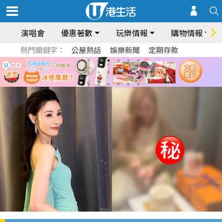
演唱會
優惠著數
玩樂情報
購物情報
熱門關鍵字：
公屋熱話
娛樂新聞
定期存款