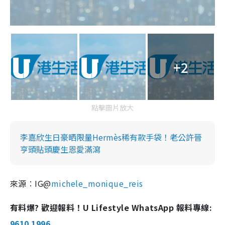
+2
點擊圖片放大
李嘉欣生日豪晒限量Hermès稀有款手袋！老公許晉
亨頭貼頭慶生恩愛滿瀉
來源︰IG@
michele_monique_reis
有料爆? 歡迎報料！U Lifestyle WhatsApp 報料專線:
9610 1996