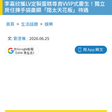
李嘉欣獲LV定製蛋糕尊貴VVIP式慶生！獨立
房任揀手袋盡顯「闊太天花板」待遇
首頁
生活話題
娛樂
文:
劉澄儀
2026.06.25
在Google追蹤
用 App 睇文
《UHK 港生活》