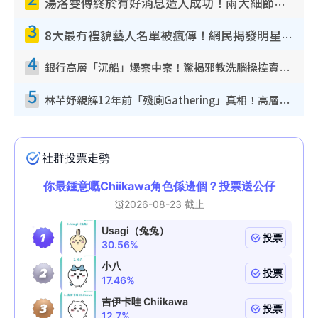
湯洛雯傳終於有好消息造人成功！兩大細節曝孕味極濃惹猜測：大肚婆先會咁！
3
8大最冇禮貌藝人名單被瘋傳！網民揭發明星真面目 一致數臭呢位係無品天花板？
4
銀行高層「沉船」爆案中案！驚揭邪教洗腦操控賣淫被吞600萬 幕後黑手講多錯多
5
林芊妤親解12年前「殘廁Gathering」真相！高層解約一句話重創尊嚴至今拒返TVB