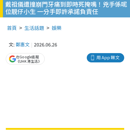
戴祖儀遭撞崩門牙痛到即時死掩嘴！兇手係呢
位靚仔小生 一分手即許承諾負責任
首頁
生活話題
娛樂
文:
鄭惠文
2026.06.26
在Google追蹤
用 App 睇文
《UHK 港生活》