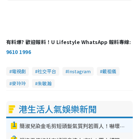
有料爆? 歡迎報料！U Lifestyle WhatsApp 報料專線:
9610 1996
電視劇
社交平台
Instagram
戴祖儀
麥玲玲
朱敏瀚
港生活人氣娛樂新聞
1
簡淑兒染金毛剪短頭髮氣質判若兩人！嚇壞老公麥大力都認唔出：「你做咩事？」
2