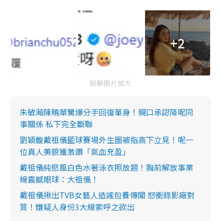
+2
點擊圖片放大
朱敏瀚陳曉華驚爆分手回復單身！親口承認降呢同
事關係 私下完全斷聯
劉穎鏇戴祖儀籃球賽場外生圖被指高下立見！呢一
位真人美貌獲激讚「氣血充盈」
戴祖儀純慾風白色水著泳衣照放題！胸前解放事業
線震撼眼球：大祖儀！
戴祖儀揪出TVB女藝人造謠包養傳聞 怒衝錄影廠對
質！嫌疑人身份3大線索呼之欲出