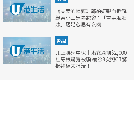
《夫妻的博弈》郭柏妍親自拆解
綠茶小三無辜妝容：「重手胭脂
妝」落足心思有玄機
熱話
北上睇牙中伏｜港女深圳$2,000
杜牙根驚覺被騙 覆診3次照CT驚
揭神經未杜清！