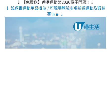
↓ 【免費送】香港運動節2026電子門票！↓
↓ 設過百運動用品攤位 / 可現場體驗多項新穎運動及觀賞
賽事🔥 ↓