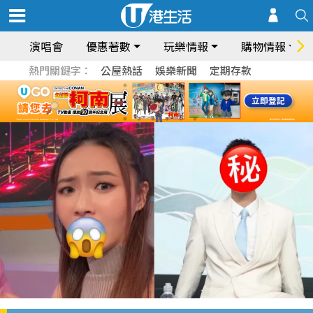
演唱會
優惠著數
玩樂情報
購物情報
熱門關鍵字：
公屋熱話
娛樂新聞
定期存款