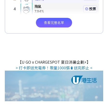
【U GO x CHARGESPOT 夏日消暑企劃⚡】
> 打卡即送充電券！限量1000張🔋送完即止 <