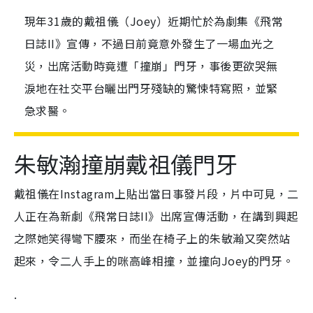
現年31歲的戴祖儀（Joey）近期忙於為劇集《飛常
日誌II》宣傳，不過日前竟意外發生了一場血光之
災，出席活動時竟遭「撞崩」門牙，事後更欲哭無
淚地在社交平台曬出門牙殘缺的驚悚特寫照，並緊
急求醫。
朱敏瀚撞崩戴祖儀門牙
戴祖儀在Instagram上貼出當日事發片段，片中可見，二
人正在為新劇《飛常日誌II》出席宣傳活動，在講到興起
之際她笑得彎下腰來，而坐在椅子上的朱敏瀚又突然站
起來，令二人手上的咪高峰相撞，並撞向Joey的門牙。
.