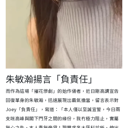
朱敏瀚揚言「負責任」
而作為這場「摧花慘劇」的始作俑者，近日剛高調宣告
回復單身的朱敏瀚，迅速展現出霸氣擔當，留言表示對
Joey「負責任」，寫道：「本人僅以至誠宣誓，今日兩
支咪高峰與閣下門牙之間的緣份，我冇極力阻止，實屬
無心之失，本人責無旁貸！現懇求各大牙科診所，伸出