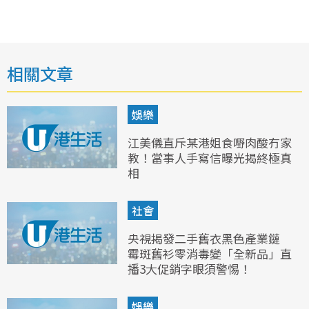
相關文章
娛樂
江美儀直斥某港姐食嘢肉酸冇家
教！當事人手寫信曝光揭終極真
相
社會
央視揭發二手舊衣黑色產業鏈
霉斑舊衫零消毒變「全新品」直
播3大促銷字眼須警惕！
娛樂