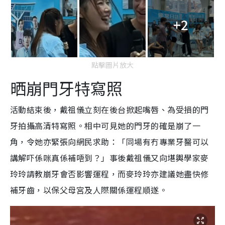
+2
點擊圖片放大
晒崩門牙特寫照
活動結束後，戴祖儀立刻在後台掀起嘴唇、為受損的門
牙拍攝高清特寫照。相中可見她的門牙的確是崩了一
角，令她亦緊張向網民求助：「同場有冇專業牙醫可以
講解吓係咪真係補唔到？」事後戴祖儀又向堪輿學家麥
玲玲請教崩牙會否影響運程，而麥玲玲亦建議她盡快修
補牙齒，以保父母宮及人際關係運程順遂。